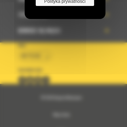
Polityka prywatności
TECHNOLOGIE
DOWIEDZ SIĘ WIĘCEJ
KRAJ
BM POLSKA
OBSERWUJ NAS
© 2026 Bergerat-Monnoyeur
Mapa strony