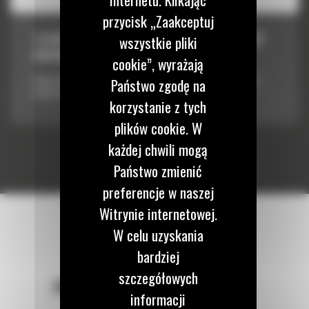
przycisk „Zaakceptuj
1,8 M3 (2,4 JARDA SZEŚCIENNEGO), ZŁĄCZE
wszystkie pliki
OSPRZĘTU ISO
cookie”, wyrażają
Długa łyżka z płaskim dnem może nabierać materiał, wyrównywać
Państwo zgodę na
nawierzchnię lub zasypywać.
korzystanie z tych
plików cookie. W
każdej chwili mogą
Państwo zmienić
preferencje w naszej
Witrynie internetowej.
W celu uzyskania
bardziej
szczegółowych
POZOSTAŃMY W KONTAKCIE
informacji