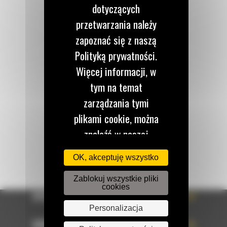
dotyczących
przetwarzania należy
zapoznać się z naszą
Zadzwoń do nas
Polityką prywatności.
122 100 122
Więcej informacji, w
tym na temat
zarządzania tymi
Napisz do nas
WYŚLIJ WIADOMOŚĆ
plikami cookie, można
znaleźć w naszej
Polityce dotyczącej
OK, akceptuję wszystko
plików cookie
dostępnej tutaj.
Zablokuj wszystkie pliki
cookies
OFERTA
Personalizacja
SERWIS