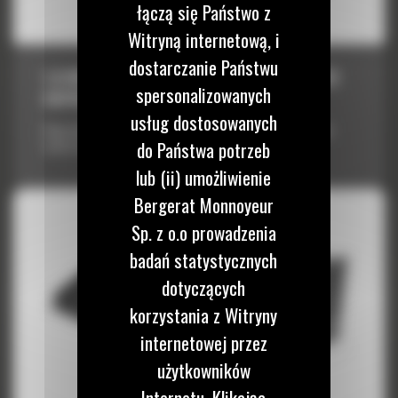
łączą się Państwo z
Witryną internetową, i
dostarczanie Państwu
1,9 M3 (2,5 JARDA SZEŚCIENNEGO), ZŁĄCZE
spersonalizowanych
OSPRZĘTU ISO
usług dostosowanych
Długa łyżka z płaskim dnem może nabierać materiał, wyrównywać
do Państwa potrzeb
nawierzchnię lub zasypywać.
lub (ii) umożliwienie
Bergerat Monnoyeur
Sp. z o.o prowadzenia
badań statystycznych
dotyczących
korzystania z Witryny
internetowej przez
użytkowników
Internetu. Klikając