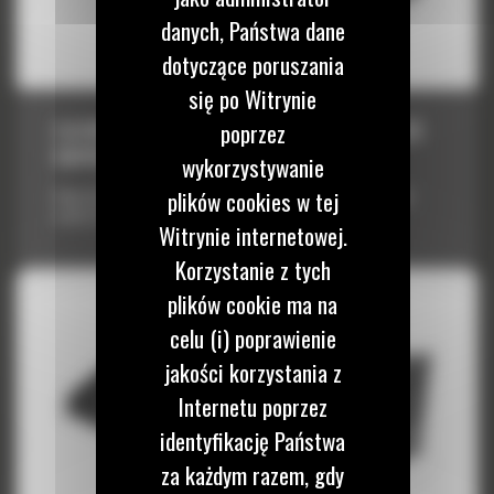
danych, Państwa dane
dotyczące poruszania
się po Witrynie
2,0 M3 (2,6 JARDA SZEŚCIENNEGO), ZŁĄCZE
poprzez
OSPRZĘTU ISO
wykorzystywanie
Długa łyżka z płaskim dnem może nabierać materiał, wyrównywać
plików cookies w tej
nawierzchnię lub zasypywać.
Witrynie internetowej.
Korzystanie z tych
plików cookie ma na
celu (i) poprawienie
jakości korzystania z
Internetu poprzez
identyfikację Państwa
za każdym razem, gdy