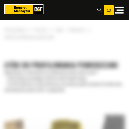
Panel zarządzania plikami cookies
»
»
»
Strona główna
Osprzęt
Łyżki — ładowarka
Łyżki do profilowania powierzchni
ŁYŻKI DO PROFILOWANIA POWIERZCHNI
Najważniejsze cechy łyżek do profilowania powierzchni Fusion™
– Konstrukcja pozwalająca widzieć całą krawędź tnącą.
– Kształt łyżki jest na tyle elastyczny, pozwala ją wykorzystywać do nabierania,
wyrównywania nawierzchni i zasypywania.