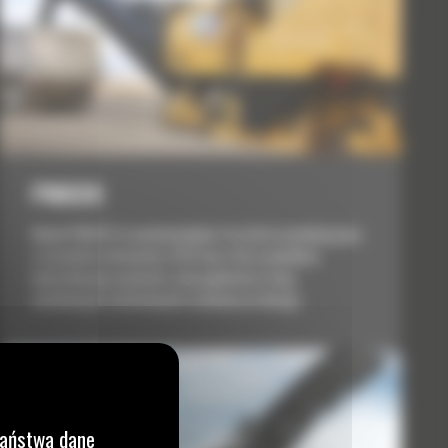
PM820
Model PM820 to wysokowydajna frezarka na połowę pasa
o szerokości skrawania 2010 mm, która umożliwia
kontrolowane usuwanie całej głębokości dróg
asfaltowych i betonowych w jednym przebiegu.
Państwa dane