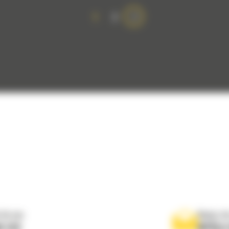
1
2
 do nas
Napisz d
0 122
WYŚLI