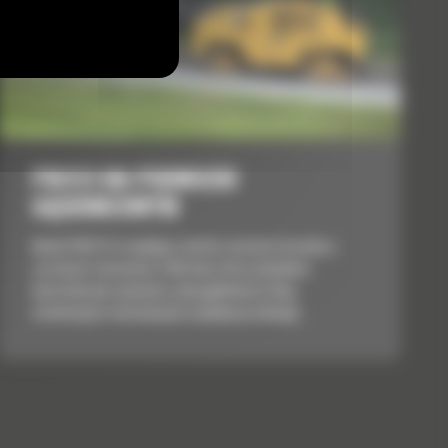
PM313 NA PODWOZIU
GĄSIENICOWYM
Model PM313 to wydajna i bardzo zwrotna frezarka o
szerokości skrawania 1300 mm, która umożliwia
kontrolowane usuwanie całej głębokości dróg
asfaltowych i betonowych w jednym przebiegu.