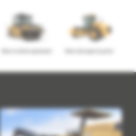
Walce na kołach ogumionych
Walce wibracyjne do gruntu