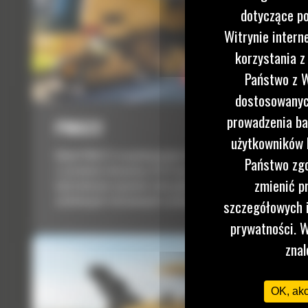
dotyczące po
Witrynie intern
korzystania z
Państwo z W
dostosowanych
prowadzenia ba
PM622
użytkowników I
Model PM622 to wysokowydajna frezarka na połowę pasa
Państwo zgo
o szerokości skrawania 2235 mm, która umożliwia
zmienić p
kontrolowane usuwanie całej głębokości dróg
asfaltowych i betonowych w jednym przebiegu.
szczegółowych i
prywatności. W
znal
OK, ak