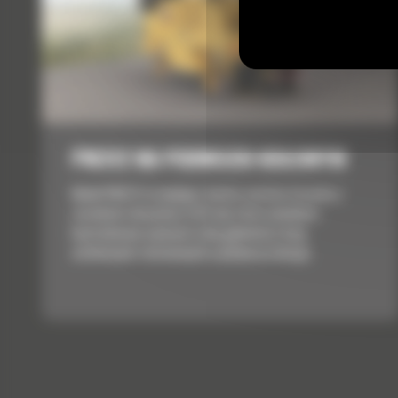
PM312 NA PODWOZIU KOŁOWYM
Model PM312 to wydajna i bardzo zwrotna frezarka o
szerokości skrawania 1225 mm, która umożliwia
kontrolowane usuwanie całej głębokości dróg
asfaltowych i betonowych w jednym przebiegu.