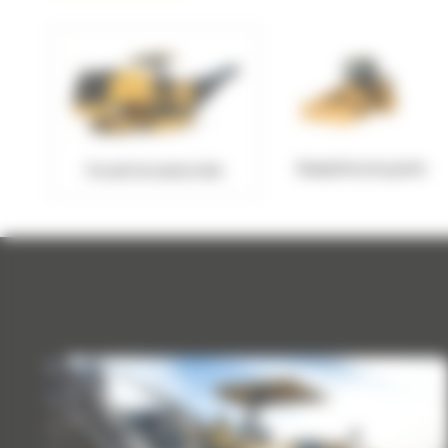
Kompaktory do gruntu
Frezarki do nawierzchni