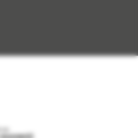
o nas
J WIADOMOŚĆ