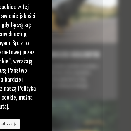
cookies w tej
rawienie jakości
 gdy łączą się
wanych usług
yeur Sp. z o.o
ernetowej przez
PM313 NA PODWOZIU KOŁOWYM
okie”, wyrażają
Model PM313 to wydajna i bardzo zwrotna frezarka o
mogą Państwo
szerokości skrawania 1300 mm, która umożliwia
a bardziej
kontrolowane usuwanie całej głębokości dróg
asfaltowych i betonowych w jednym przebiegu.
z naszą Polityką
i cookie, można
utaj.
alizacja