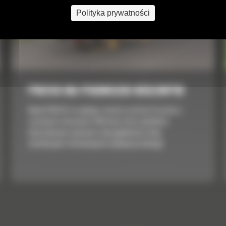
Polityka prywatności
PM310 NA PODWOZIU KOŁOWYM
Model PM310 to wydajna i bardzo zwrotna frezarka o
szerokości skrawania 1000 mm, która umożliwia
kontrolowane usuwanie całej głębokości dróg
asfaltowych i betonowych w jednym przebiegu.