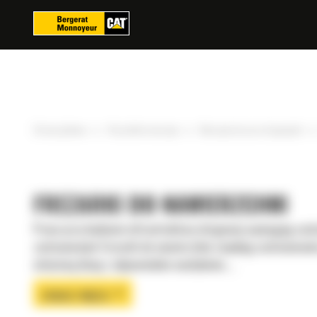
Panel zarządzania plikami cookies
»
»
»
Strona główna
Wszystkie maszyny
Maszyny do prac drogowych
FREZARKI DO NAWIERZCHNI
Prace przy budowie infrastruktury drogowej wymagają zastos
zastosowanie Frezarki do nawierzchni znajdują zastosowanie
właściwą klasę i odpowiednie nachylenie....
ZOBACZ WIĘCEJ