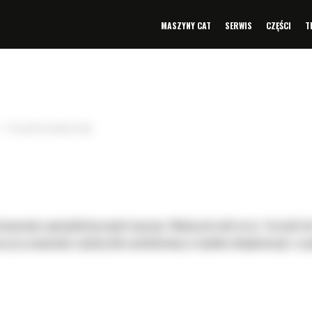
MASZYNY CAT
SERWIS
CZĘŚCI
T
Frezarki do nawierzchni
owania specjalistycznych maszyn. Należą do nich m.in. frezarki do
 przy usuwaniu zużytej lub uszkodzonej w wyniku eksploatacji i cz