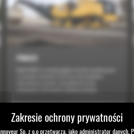
PM822
Model PM822 to wysokowydajna frezarka na połowę pasa
o szerokości skrawania 2235 mm, która umożliwia
kontrolowane usuwanie całej głębokości dróg
asfaltowych i betonowych w jednym przebiegu.
nnoyeur Sp. z o.o przetwarza, jako administrator danych, 