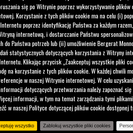
ruszania się po Witrynie poprzez wykorzystywanie plików 
etowej. Korzystanie z tych plików cookie ma na celu (i) pop
 Internetu poprzez identyfikację Państwa za każdym razem,
itryną internetową, i dostarczanie Państwu spersonalizo
 do Państwa potrzeb lub (ii) umożliwienie Bergerat Monno
dań statystycznych dotyczących korzystania z Witryny int
PM620
nternetu. Klikając przycisk „Zaakceptuj wszystkie pliki co
Model PM620 to wysokowydajna frezarka na połowę pasa
dę na korzystanie z tych plików cookie. W każdej chwili 
o szerokości skrawania 2010 mm, która umożliwia
referencje w naszej Witrynie internetowej. W celu uzyskani
kontrolowane usuwanie całej głębokości dróg
asfaltowych i betonowych w jednym przebiegu.
nformacji dotyczących przetwarzania należy zapoznać się 
ięcej informacji, w tym na temat zarządzania tymi plikam
eźć w naszej Polityce dotyczącej plików cookie dostępnej t
ceptuję wszystko
Zablokuj wszystkie pliki cookies
Person