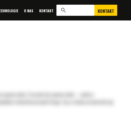
KONTAKT
ECHNOLOGIE
O NAS
KONTAKT
 nawierzchni. Frezarki do nawierzchni – zalety i
ynników atmosferycznych drogi. Są w stanie przywrócić jej