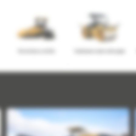
Rozściełacze asfaltu
Tandemowe walce wibracyjne