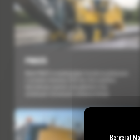
PM825
Model PM825 to wysokowydajna frezarka na połowę pasa
o szerokości skrawania 2505 mm, która umożliwia
kontrolowane usuwanie całej głębokości dróg
asfaltowych i betonowych w jednym przebiegu.
Bergerat Mo