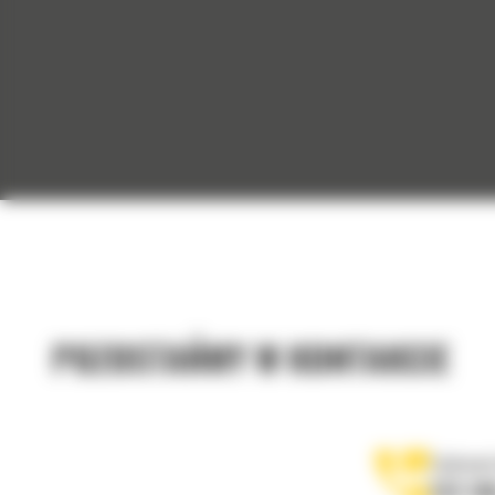
POZOSTAŃMY W KONTAKCIE
Zadzwoń
122 10