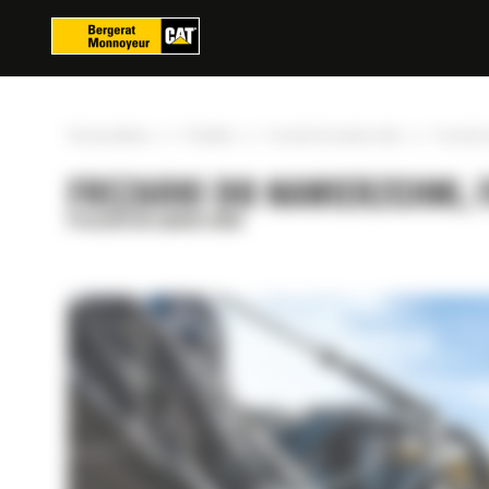
Panel zarządzania plikami cookies
»
»
»
Strona główna
Produkty
Frezarki do nawierzchni
Frezarka
FREZARKI DO NAWIERZCHNI,
Frezarki do nawierzchni