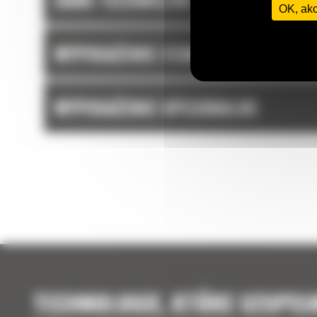
OK, ak
WYPOSAŻENIE STANDARDOWE
WYPOSAŻENIE OPCJONALNE
TECHNOLOGIE, KTÓRE UZUPEŁ