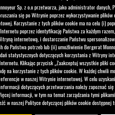
nnoyeur Sp. z o.o przetwarza, jako administrator danych, 
ruszania się po Witrynie poprzez wykorzystywanie plików 
etowej. Korzystanie z tych plików cookie ma na celu (i) pop
 Internetu poprzez identyfikację Państwa za każdym razem,
itryną internetową, i dostarczanie Państwu spersonalizo
 do Państwa potrzeb lub (ii) umożliwienie Bergerat Monno
dań statystycznych dotyczących korzystania z Witryny int
nternetu. Klikając przycisk „Zaakceptuj wszystkie pliki co
dę na korzystanie z tych plików cookie. W każdej chwili 
referencje w naszej Witrynie internetowej. W celu uzyskani
nformacji dotyczących przetwarzania należy zapoznać się 
ięcej informacji, w tym na temat zarządzania tymi plikam
eźć w naszej Polityce dotyczącej plików cookie dostępnej t