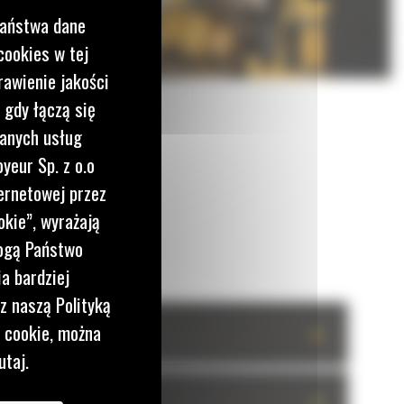
Państwa dane
cookies w tej
rawienie jakości
 gdy łączą się
wanych usług
yeur Sp. z o.o
ernetowej przez
okie”, wyrażają
mogą Państwo
a bardziej
z naszą Polityką
i cookie, można
+
utaj.
+