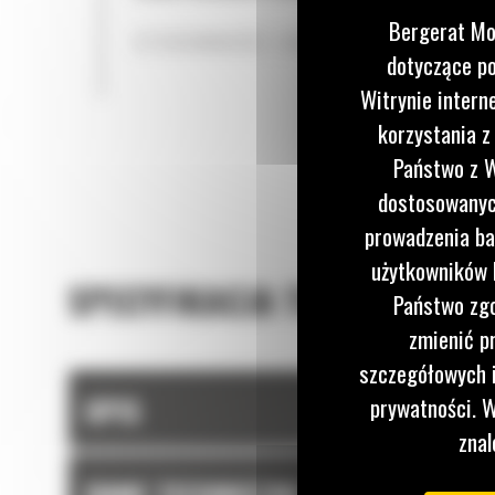
frezowania, aby zoptymalizować produkcję
Bergerat Mo
STEROWNOŚĆ I KONTROLA
dotyczące po
Witrynie intern
korzystania z
Państwo z W
dostosowanych
prowadzenia ba
użytkowników I
SPECYFIKACJA TECHNICZNA
Państwo zgo
zmienić p
szczegółowych i
OPIS
prywatności. W
znal
DANE TECHNICZNE