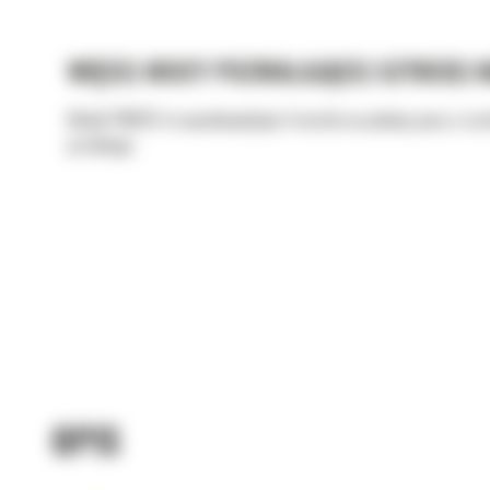
WIĘCEJ MOCY POZWALAJĄCEJ SZYBCIEJ 
Model PM825 to wysokowydajna frezarka na połowę pasa o szer
przebiegu.
OPIS