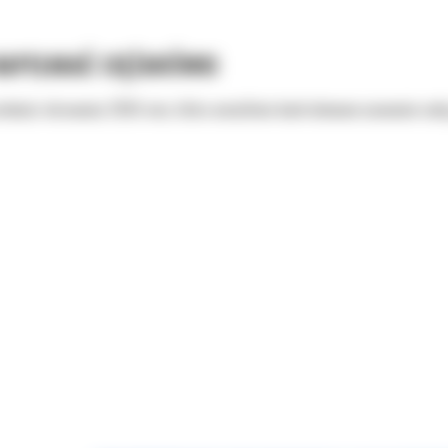
NAPEŁNIAĆ CIĘŻARÓWKI
okości skrawania 2505 mm, która umożliwia kontrolowane usuwanie całe