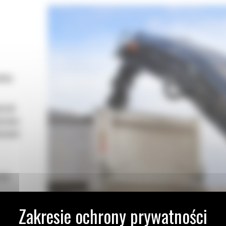
łnia
troli
ościom
owanie
raz
wa
prędkość