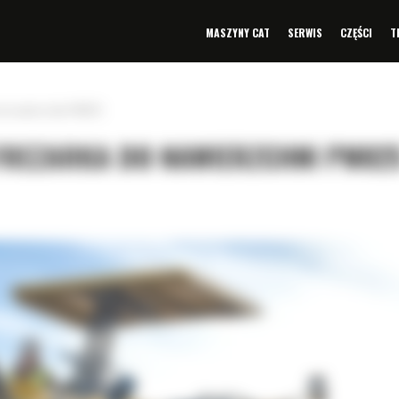
MASZYNY CAT
SERWIS
CZĘŚCI
T
 do nawierzchni PM825
 FREZARKA DO NAWIERZCHNI PM82