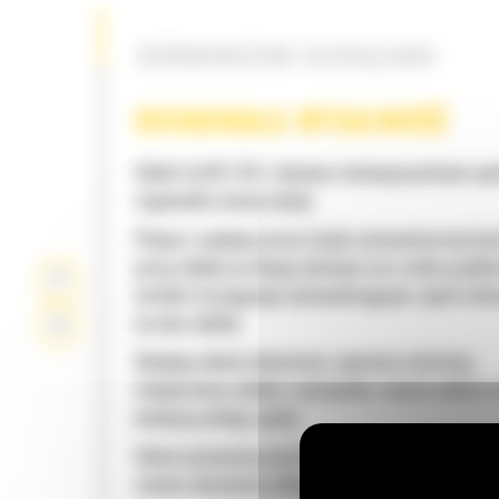
ZRÓWNOWAŻONE ROZWIĄZANIA
DOSKONAŁA WYDAJNOŚĆ
Silnik Cat® C18 z dwiema turbosprężarkami spe
regionalne normy emisji
Płynna i wydajna praca dzięki automatycznej kon
pracy silnika na biegu jałowym oraz wielu prędk
wirnika frezującego optymalizującym zapotrzeb
na moc silnika
Wydajny układ chłodzenia zapewnia właściwą
temperaturę silnika i optymalne zużycie paliwa o
mniejszą emisję spalin
Układ automatycznej kontroli obciążenia wykry
zmiany obciążenia układu wirnika i dostosowuje 