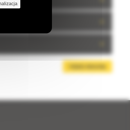
alizacja
+
+
POBIERZ BROSZURĘ