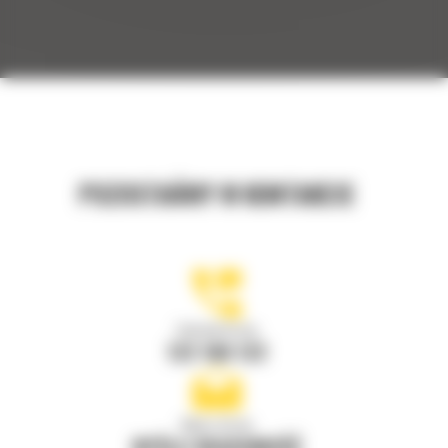
POZOSTAŃMY W KONTAKCIE
Zadzwoń do nas
122 100 122
Napisz do nas
WYŚLIJ WIADOMOŚĆ