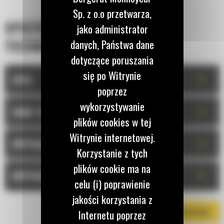
Sp. z o.o przetwarza,
SPECYFIKACJA
jako administrator
TECHNICZNA
danych, Państwa dane
dotyczące poruszania
się po Witrynie
+
OPIS
poprzez
wykorzystywanie
+
DANE TECHNICZNE
plików cookies w tej
Witrynie internetowej.
+
WYPOSAŻENIE STANDARDOWE
Korzystanie z tych
plików cookie ma na
+
WYPOSAŻENIE OPCJONALNE
celu (i) poprawienie
jakości korzystania z
Internetu poprzez
POBIERZ BROSZURĘ