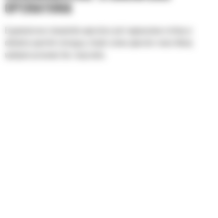
OPERATORA
Ergonomiczne stanowisko operatora jest wyposażone w łatwy w
obsłudze joystick sterujący, dzięki czemu operator może dłużej
wydajnie pracować bez zmęczenia.