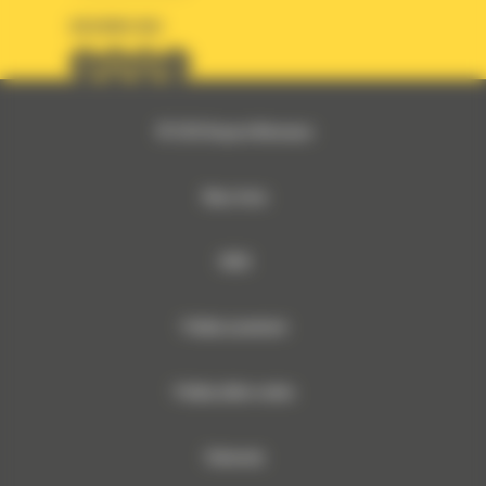
OBSERWUJ NAS
© 2026 Bergerat-Monnoyeur
Mapa strony
RODO
Polityka prywatności
Polityka plików cookies
Dokumenty