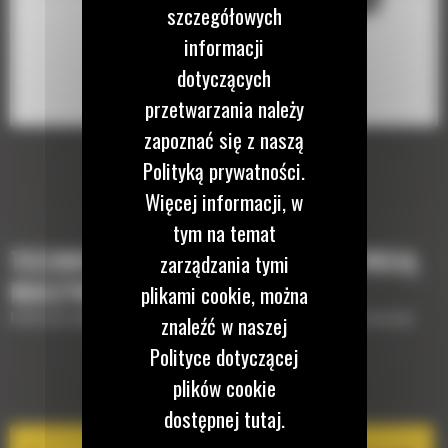
szczegółowych
informacji
dotyczących
przetwarzania należy
zapoznać się z naszą
Polityką prywatności.
Więcej informacji, w
tym na temat
TECHNOLOGIE, KTÓRE UZUPEŁNIĄ TWOJĄ
zarządzania tymi
MASZYNĘ
plikami cookie, można
Krótki opis wyposażenia lub technologii potrzebnych do uzupełnienia maszyny
znaleźć w naszej
Polityce dotyczącej
plików cookie
EQUIPMENT MANAGEMENT
dostępnej tutaj.