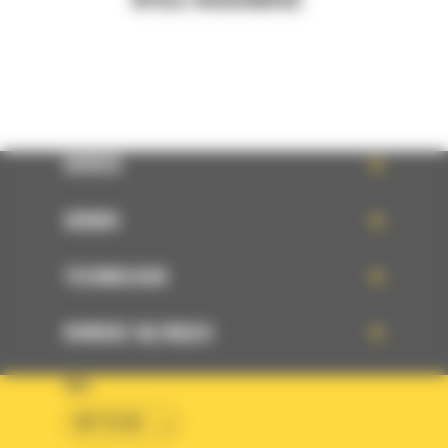
OFERTA
SERWIS
TECHNOLOGIE
DOWIEDZ SIĘ WIĘCEJ
KRAJ
BM POLSKA