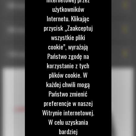
890 mm (35 cali)
użytkowników
Internetu. Klikając
przycisk „Zaakceptuj
890 mm (35 cali)
wszystkie pliki
cookie”, wyrażają
1140 mm (45 cali)
Państwo zgodę na
korzystanie z tych
plików cookie. W
każdej chwili mogą
Państwo zmienić
preferencje w naszej
Witrynie internetowej.
W celu uzyskania
bardziej