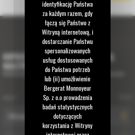
identyfikację Państwa
za każdym razem, gdy
łączą się Państwo z
Witryną internetową, i
dostarczanie Państwu
spersonalizowanych
OSPRZĘTY, KTÓRE UZUPEŁNIĄ TWOJĄ
usług dostosowanych
MASZYNĘ
do Państwa potrzeb
Krótki opis wyposażenia lub osprzętów potrzebnych do uzupełnienia maszyny
lub (ii) umożliwienie
Bergerat Monnoyeur
WIDŁY DO BEL
erające
Widły do
Proste
Sp. z o.o prowadzenia
badań statystycznych
dotyczących
1140 mm (45 cali)
korzystania z Witryny
internetowej przez