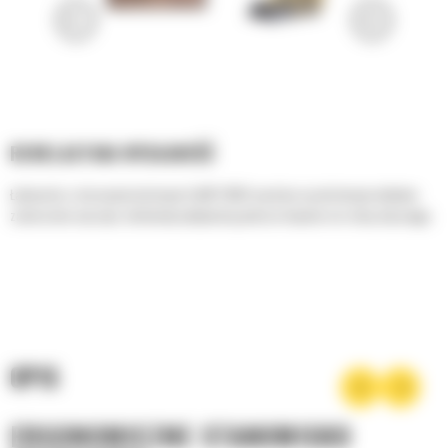
REWELACYJNA WYDAJNOŚĆ
Ładowarka o sterowaniu burtowym Cat® 216B3 wyróżnia się obrotowym układem
zawieszenia osprzętu, doskonałą wydajnością podczas kopania oraz dużą siłą uciągu.
OPIS
ERGONOMICZNE STANOWISKO