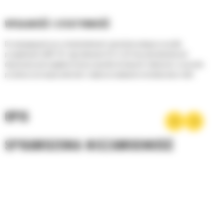
WYDAJNOŚĆ I EFEKTYWNOŚĆ
Do wymagających prac w kamieniołomach i górnictwie polegaj na wozidle
przegubowym Cat® 735. Jego ładowność 35,3 t (32 tony amerykański) jest
dopasowana pod względem liczby przejazdów do koparek i ładowarek, co pozwala
przemieszczać więcej materiału i zwiększać wydajność na każdym placu robót.
OPIS
SPRAWDZONA NIEZAWODNOŚĆ