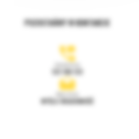
POZOSTAŃMY W KONTAKCIE
Zadzwoń do nas
122 100 122
Napisz do nas
WYŚLIJ WIADOMOŚĆ