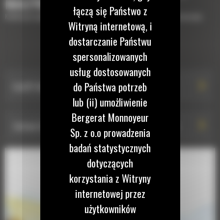
MASZYNĘ
łączą się Państwo z
Krótki opis wyposażenia lub osprzętów potrzebnych do uzupełnienia maszyny
Witryną internetową, i
dostarczanie Państwu
ZESTAWY TECHNOLOGII
spersonalizowanych
usług dostosowanych
do Państwa potrzeb
Cat® Vision System with Personnel Detection
lub (ii) umożliwienie
Bergerat Monnoyeur
Zestaw Cat® Vision System with Surround Vision
Sp. z o.o prowadzenia
badań statystycznych
dotyczących
korzystania z Witryny
internetowej przez
użytkowników