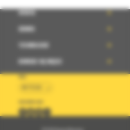
OFERTA
SERWIS
TECHNOLOGIE
DOWIEDZ SIĘ WIĘCEJ
KRAJ
BM POLSKA
OBSERWUJ NAS
© 2026 Bergerat-Monnoyeur