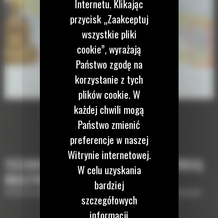
Internetu. Klikając
przycisk „Zaakceptuj
wszystkie pliki
cookie”, wyrażają
Państwo zgodę na
korzystanie z tych
plików cookie. W
każdej chwili mogą
Państwo zmienić
preferencje w naszej
Witrynie internetowej.
TECHNOLOGIE, KTÓRE UZUPEŁNIĄ TWOJĄ
W celu uzyskania
MASZYNĘ
bardziej
Krótki opis wyposażenia lub technologii potrzebnych do uzupełnienia maszyny
szczegółowych
informacji