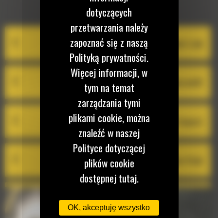
EQUIPMENT MANAGEMENT
dotyczących
przetwarzania należy
zapoznać się z naszą
System Cat Product Link
Polityką prywatności.
Więcej informacji, w
VisionLink®
tym na temat
zarządzania tymi
plikami cookie, można
Cat Inspect
znaleźć w naszej
Polityce dotyczącej
Cat Remote Flash
plików cookie
dostępnej tutaj.
VisionLink® Productivity
OK, akceptuję wszystko