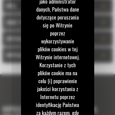
jako administrator
+
OPIS
danych, Państwa dane
dotyczące poruszania
+
DANE TECHNICZNE
się po Witrynie
poprzez
+
WYPOSAŻENIE STANDARDOWE
wykorzystywanie
plików cookies w tej
+
WYPOSAŻENIE OPCJONALNE
Witrynie internetowej.
Korzystanie z tych
plików cookie ma na
celu (i) poprawienie
jakości korzystania z
Internetu poprzez
identyfikację Państwa
OSPRZĘTY, KTÓRE UZUPEŁNIĄ TWOJĄ
za każdym razem, gdy