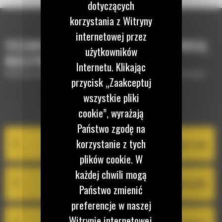
dotyczących
korzystania z Witryny
internetowej przez
TECHNOLOGIE, KTÓRE UZUPEŁNIĄ TWOJĄ
użytkowników
MASZYNĘ
Internetu. Klikając
Krótki opis wyposażenia lub technologii potrzebnych do uzupełnienia maszyny
przycisk „Zaakceptuj
wszystkie pliki
EQUIPMENT MANAGEMENT
cookie”, wyrażają
Państwo zgodę na
korzystanie z tych
System Cat Product Link
plików cookie. W
każdej chwili mogą
VisionLink®
Państwo zmienić
preferencje w naszej
Witrynie internetowej.