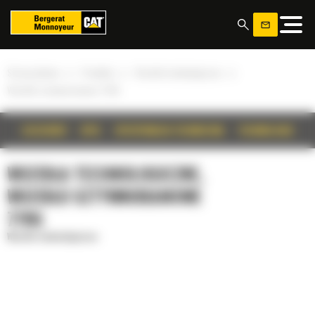
Panel zarządzania plikami cookies
»
»
»
Strona główna
Produkty
Wozidła technologiczne
Wozidło sztywnoramowe 770G
SZCZEGÓŁY
OPIS
SPECYFIKACJA TECHNICZNA
TECHNOLOGIE
WOZIDŁA TECHNOLOGICZNE,
WOZIDŁO SZTYWNORAMOWE
770G
Wozidła technologiczne