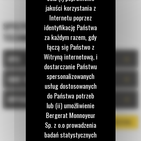
usytuowanych u góry silnika.
jakości korzystania z
Dostępność opcjonalnego hamulca silnikowego stosowanego przy
Internetu poprzez
SPECYFIKACJA
zjeździe z długich pochyłości.
identyfikację Państwa
Wysoka moc przy niskim zużyciu paliwa we wszystkich warunkach
TECHNICZNA
za każdym razem, gdy
obciążenia dzięki zastosowaniu wtryskiwaczy Cat MEUI™-C.
łączą się Państwo z
Witryną internetową, i
+
OPIS
dostarczanie Państwu
spersonalizowanych
+
DANE TECHNICZNE
usług dostosowanych
do Państwa potrzeb
+
WYPOSAŻENIE STANDARDOWE
lub (ii) umożliwienie
Bergerat Monnoyeur
POBIERZ BROSZURĘ
Sp. z o.o prowadzenia
badań statystycznych