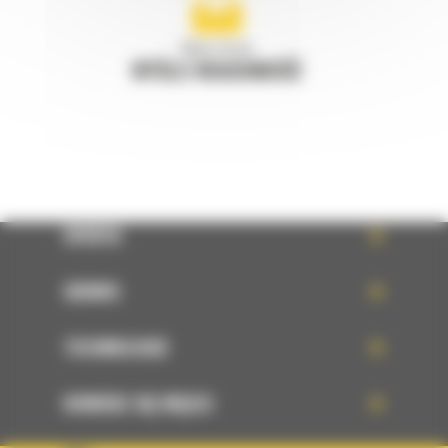
Napisz do nas
WYŚLIJ WIADOMOŚĆ
OFERTA
SERWIS
TECHNOLOGIE
DOWIEDZ SIĘ WIĘCEJ