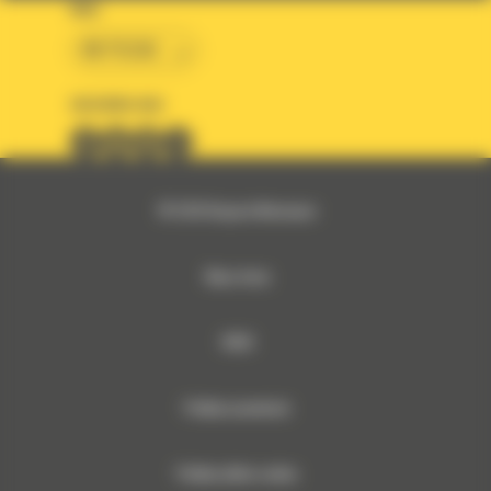
KRAJ
BM POLSKA
OBSERWUJ NAS
© 2026 Bergerat-Monnoyeur
Mapa strony
RODO
Polityka prywatności
Polityka plików cookies