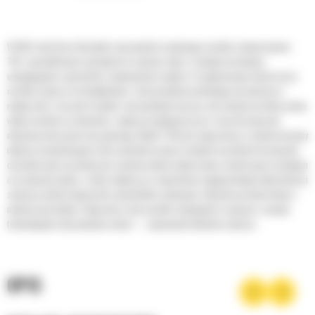
W 1963 roku firma Caterpillar wprowadziła rewolucyjne wozidło sztywnoramowe
769, zaprojektowane specjalnie do radzenia sobie z trudnymi warunkami
występującymi w górnictwie i budownictwie ciężkim. Po pięćdziesięciu latach nasze
wozidła są lepsze niż kiedykolwiek. Zastosowaliśmy technologie sprawdzone w
najlepszych z naszych trwałych i niezawodnych maszyn, aby zmniejszyć niekorzystny
wpływ wozidła na środowisko, zwiększyć wydajność pracy i znacznie poprawić
ekonomiczność parku maszynowego. Model 770G jest wyposażony w zmodernizowany
układ przeciwpoślizgowy, który umożliwia jazdę w trudnych warunkach terenowych,
charakteryzuje się mniejszym zużyciem paliwa dzięki nowym, elastycznym strategiom
oszczędzania paliwa, a także najlepszą w swojej klasie wygodą obsługi dzięki łatwości
zmiany przełożeń typowej dla samochodów osobowych, obniżeniu poziomu hałasu i
modernizacji kabiny. Połączenie w tym wozidle tradycyjnych rozwiązań z nowymi
technologiami służy jednemu celowi — zapewnieniu klientowi sukcesu.
OPIS