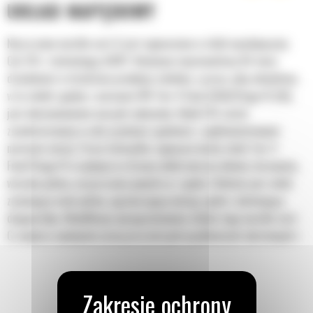
UKŁAD NAPĘDOWY
Nasze nowe wozidło serii G jest wyposażone w silnik wysokoprężny
Cat C15 z technologią ACERT. Niedawno świętowaliśmy 85-lecie
działalności w dziedzinie produkcji silników, a praca, jaką włożyliśmy
w te silniki zgodne z normami EPA Tier 4 Final (USA)/Stage IV (UE),
jest ukoronowaniem naszych sukcesów. Silnik C15 został
zmodernizowany w celu uzyskania zgodności z ogólnoświatowymi
normami emisji. Firma Caterpillar wyposaża każdy silnik Tier 4
Final/Stage IV w najlepsze w branży elektroniczne układy sterowania,
wtrysku paliwa, oczyszczania powietrza i spalin. Efektem jest silnik
zużywający mało paliwa, ograniczający emisję spalin i ułatwiający
diagnostykę. Modyfikacja oprogramowania silnika tego wozidła serii
G zwiększa wydajność pracy przy niższych prędkościach obrotowych i
niższym zużyciu paliwa. Zwiększyliśmy też o 7% moment obrotowy,
aby poprawić sprawność przenoszenia mocy na podłoże. Dzięki
nowemu, współpracującemu z silnikiem układowi sterowania skrzynią
biegów, to wozidło ma znacznie lepsze osiągi na pochyłościach, przy