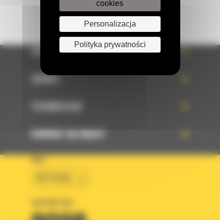
cookies
Personalizacja
Polityka prywatności
OFERTA
SERWIS
TECHNOLOGIE
DOWIEDZ SIĘ WIĘCEJ
KRAJ
BM POLSKA
OBSERWUJ NAS