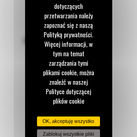
dotyczących
przetwarzania należy
zapoznać się z naszą
Polityką prywatności.
POZOSTAŃMY W KONTAKCIE
Więcej informacji, w
tym na temat
zarządzania tymi
plikami cookie, można
znaleźć w naszej
Zadzwoń do nas
122 100 122
Polityce dotyczącej
plików cookie
dostępnej tutaj.
Napisz do nas
WYŚLIJ WIADOMOŚĆ
OK, akceptuję wszystko
Zablokuj wszystkie pliki