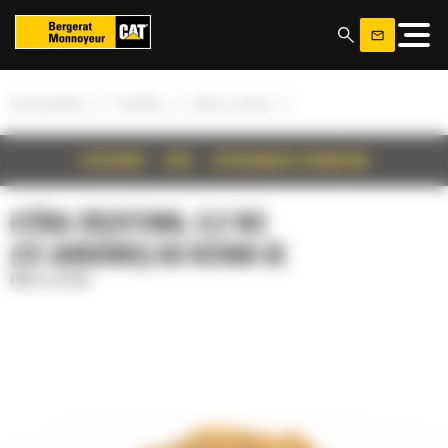
Panel zarządzania plikami cookies
»
»
»
Strona główna
Produkty
Łyżka zrzutowa
SZCZEGÓŁY
OPIS
SPECYFIKACJA TECHNICZNA
ŁYŻKA ZRZUTOWA, 9,2 M3
(12 JARDÓW3) DO R2900 XE
Łyżka zrzutowa