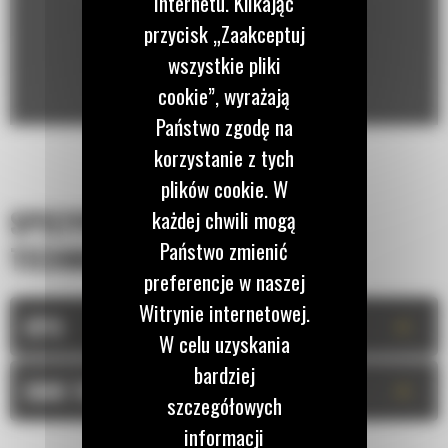
Internetu. Klikając
przycisk „Zaakceptuj
wszystkie pliki
cookie”, wyrażają
Państwo zgodę na
korzystanie z tych
plików cookie. W
SPECYFIKACJA
każdej chwili mogą
Państwo zmienić
TECHNICZNA
preferencje w naszej
Witrynie internetowej.
+
OPIS
W celu uzyskania
bardziej
+
DANE TECHNICZNE
szczegółowych
informacji