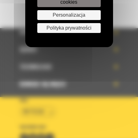
cookies
Personalizacja
Polityka prywatności
OFERTA
SERWIS
TECHNOLOGIE
DOWIEDZ SIĘ WIĘCEJ
KRAJ
BM POLSKA
OBSERWUJ NAS