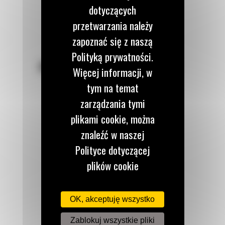
dotyczących
przetwarzania należy
zapoznać się z naszą
Polityką prywatności.
POZOSTAŃMY W KONTAKCIE
Więcej informacji, w
tym na temat
zarządzania tymi
plikami cookie, można
znaleźć w naszej
Zadzwoń do nas
122 100 122
Polityce dotyczącej
plików cookie
dostępnej tutaj.
Napisz do nas
WYŚLIJ WIADOMOŚĆ
OK, akceptuję wszystko
Zablokuj wszystkie pliki