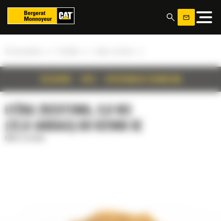
Panel zarządzania plikami cookies
»
»
»
Strona główna
Produkty
Łyżka zrzutowa
SZCZEGÓŁY
OPIS
SPECYFIKACJA TECHNICZNA
ŁYŻKA ZRZUTOWA, 9,8 M3
(12,8 JARDA3) DO R2900 XE
Łyżka zrzutowa