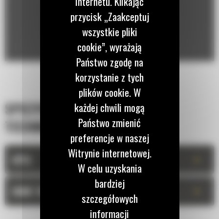
Internetu. Klikając
przycisk „Zaakceptuj
wszystkie pliki
cookie”, wyrażają
Państwo zgodę na
korzystanie z tych
plików cookie. W
SPECYFIKACJA
każdej chwili mogą
Państwo zmienić
TECHNICZNA
preferencje w naszej
Witrynie internetowej.
+
OPIS
W celu uzyskania
bardziej
+
DANE TECHNICZNE
szczegółowych
informacji