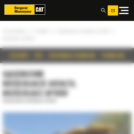
Panel zarządzania plikami cookies
»
»
»
Strona główna
Produkty
Gąsienicowe rozściełacze asfaltu
Rozściełacz AP355F
SZCZEGÓŁY
OPIS
SPECYFIKACJA TECHNICZNA
TECHNOLOGIE
GĄSIENICOWE
ROZŚCIEŁACZE ASFALTU,
ROZŚCIEŁACZ AP355F
Gąsienicowe rozściełacze asfaltu