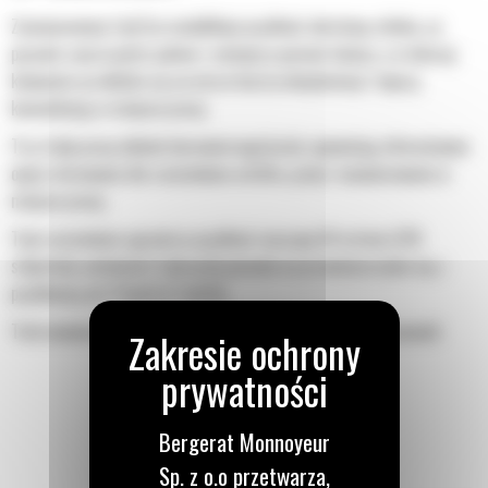
Zaawansowany tryb Eco modyfikuje prędkość obrotową silnika, co
pozwala zaoszczędzić paliwo i zmniejsza poziom hałasu, a w dalszej
kolejności przekłada się na niższe koszty eksploatacji i lepszą
komunikację w miejscu pracy.
Trzy tryby pracy układu kierowniczego/jazdy zapewniają alternatywne
opcje sterowania dla rozściełania asfaltu, jazdy i manewrowania w
miejscu pracy.
Tryb rozściełania ogranicza prędkość maszyny 64 m/min (210
stóp/min), natomiast tryb jazdy pozwala na przemieszczanie się z
prędkością do 11 km/h (7 mil/h).
Tryb manewrowania gwarantuje możliwość wykonywania ciasnych
skrętów, co pozwala pozycjonować maszynę na ograniczonej
przestrzeni.
Bergerat Monnoyeur
Sp. z o.o przetwarza,