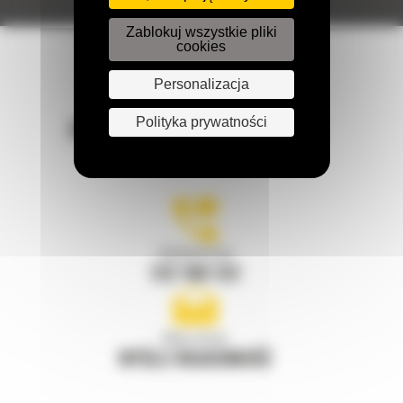
Zablokuj wszystkie pliki
cookies
Personalizacja
POZOSTAŃMY W KONTAKCIE
Polityka prywatności
Zadzwoń do nas
122 100 122
Napisz do nas
WYŚLIJ WIADOMOŚĆ