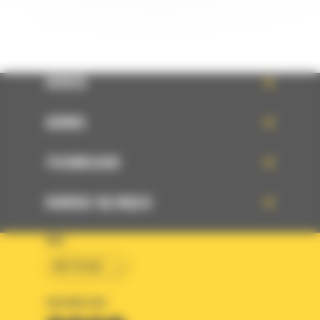
OFERTA
SERWIS
TECHNOLOGIE
DOWIEDZ SIĘ WIĘCEJ
KRAJ
BM POLSKA
OBSERWUJ NAS