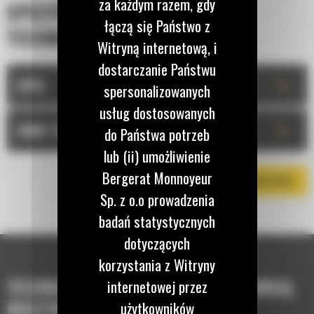
za każdym razem, gdy
SPECYFIKACJA
łączą się Państwo z
TECHNICZNA
Witryną internetową, i
dostarczanie Państwu
+
OPIS
spersonalizowanych
usług dostosowanych
+
DANE TECHNICZNE
do Państwa potrzeb
lub (ii) umożliwienie
Bergerat Monnoyeur
POBIERZ BROSZURĘ
Sp. z o.o prowadzenia
badań statystycznych
dotyczących
korzystania z Witryny
TECHNOLOGIE, KTÓRE UZUPEŁNIĄ TWOJĄ
internetowej przez
MASZYNĘ
użytkowników