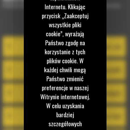
Internetu. Klikając
Krótki opis wyposażenia lub technologii potrzebnych do uzupełnienia maszyny
przycisk „Zaakceptuj
wszystkie pliki
EQUIPMENT MANAGEMENT
cookie”, wyrażają
Państwo zgodę na
System Cat Product Link
korzystanie z tych
plików cookie. W
każdej chwili mogą
VisionLink®
Państwo zmienić
preferencje w naszej
Cat Inspect
Witrynie internetowej.
W celu uzyskania
bardziej
Cat Remote Flash
szczegółowych