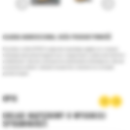
GŁADKA NAWIERZCHNIA, DUŻA PRODUKTYWNOŚĆ
Rozściełacz asfaltu AP355F to połączenie wspaniałego wyglądu oraz rozwiązań
technologicznych potwierdzających nasze zaangażowanie w podnoszenie komfortu i
produktywności. Operatorzy docenią liczne udoskonalenia technologiczne, takie jak
prowadzenie po łukach i zakrętach ciasnych ulic w miastach oraz na krętych
górskich drogach.
OPIS
UKŁAD NAPĘDOWY O WYSOKIEJ
SPRAWNOŚCI