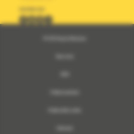
OBSERWUJ NAS
© 2026 Bergerat-Monnoyeur
Mapa strony
RODO
Polityka prywatności
Polityka plików cookies
Dokumenty