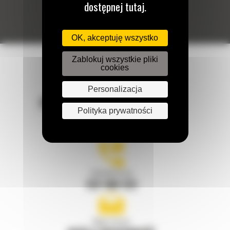
dostępnej tutaj.
OK, akceptuję wszystko
Zablokuj wszystkie pliki
cookies
Personalizacja
POZOSTAŃMY W KONTAKCIE
Polityka prywatności
Zadzwoń do nas
122 100 122
Napisz do nas