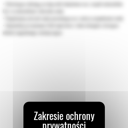
• Ułatwiające obsługę przełączniki kołyskowe oraz zespół wskaźników
Cat ze wskaźnikiem zbiornika wody
• Regulowany natrysk wody pozwalający na rzadsze uzupełnianie wody
• Opcjonalny przesuwany fotel operatora i dwie dźwignie sterujące
układu napędowego zmniejszające