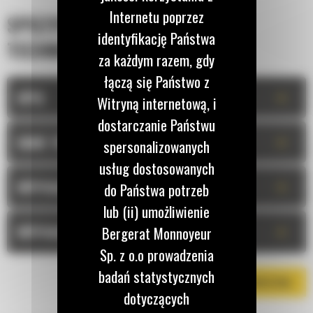
Internetu poprzez
SPECYFIKACJA
identyfikację Państwa
TECHNICZNA
za każdym razem, gdy
łączą się Państwo z
+
OPIS
Witryną internetową, i
dostarczanie Państwu
+
DANE TECHNICZNE
spersonalizowanych
usług dostosowanych
+
WYPOSAŻENIE STANDARDOWE
do Państwa potrzeb
lub (ii) umożliwienie
+
WYPOSAŻENIE OPCJONALNE
Bergerat Monnoyeur
Sp. z o.o prowadzenia
badań statystycznych
POBIERZ BROSZURĘ
dotyczących