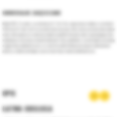
UNIWERSALNE ZAGĘSZCZANIE
Model CB2.7 to walec z przedziału od 2,7 do 3 ton, wyposażony w bębny o szerokości
1200 mm (47 cali). Jest to wszechstronna maszyna, która może pracować jako jedyny
walec wibracyjny przy realizacji małych projektów lub jako walec wspomagający inne,
wydajniejsze maszyny na dużych budowach. Duża amplituda i szeroki bęben pozwalają
osiągać dużą wydajność pracy, co czyni ten model idealną maszyną do wykonywania
poboczy, małych parkingów, poszerzania dróg i innych podobnych prac.
OPIS
ŁATWA OBSŁUGA