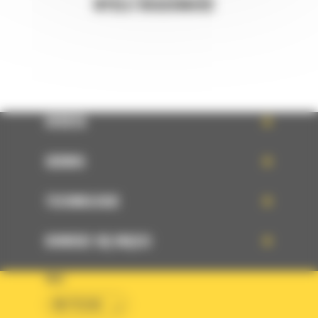
WYŚLIJ WIADOMOŚĆ
OFERTA
SERWIS
TECHNOLOGIE
DOWIEDZ SIĘ WIĘCEJ
KRAJ
BM POLSKA