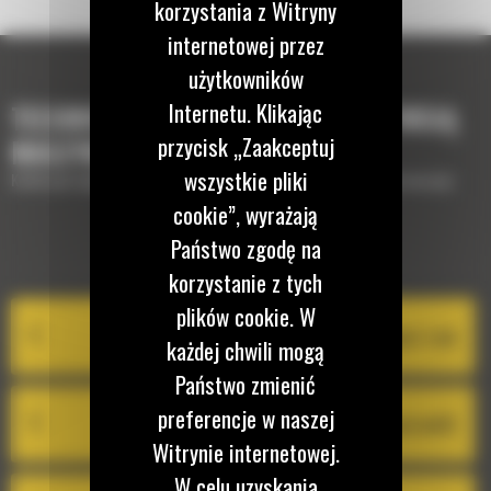
korzystania z Witryny
internetowej przez
użytkowników
Internetu. Klikając
TECHNOLOGIE, KTÓRE UZUPEŁNIĄ TWOJĄ
przycisk „Zaakceptuj
MASZYNĘ
wszystkie pliki
Krótki opis wyposażenia lub technologii potrzebnych do uzupełnienia maszyny
cookie”, wyrażają
Państwo zgodę na
EQUIPMENT MANAGEMENT
korzystanie z tych
plików cookie. W
System Cat Product Link
każdej chwili mogą
Państwo zmienić
preferencje w naszej
VisionLink®
Witrynie internetowej.
W celu uzyskania