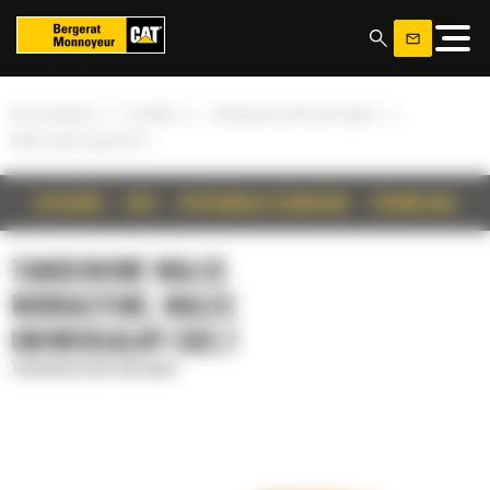
Panel zarządzania plikami cookies
»
»
»
Strona główna
Produkty
Tandemowe walce wibracyjne
Walec uniwersalny CB2.7
SZCZEGÓŁY
OPIS
SPECYFIKACJA TECHNICZNA
TECHNOLOGIE
TANDEMOWE WALCE
WIBRACYJNE, WALEC
UNIWERSALNY CB2.7
Tandemowe walce wibracyjne