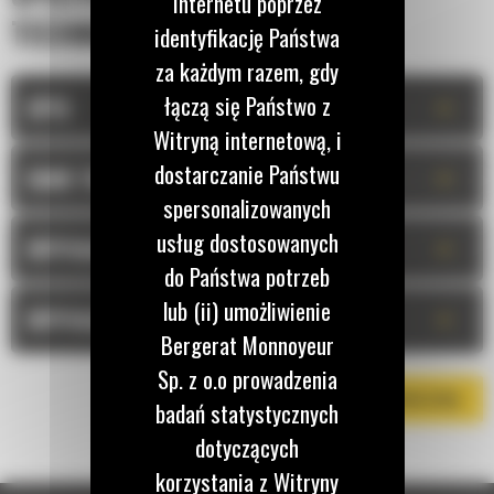
Internetu poprzez
TECHNICZNA
identyfikację Państwa
za każdym razem, gdy
łączą się Państwo z
+
OPIS
Witryną internetową, i
dostarczanie Państwu
+
DANE TECHNICZNE
spersonalizowanych
usług dostosowanych
+
WYPOSAŻENIE STANDARDOWE
do Państwa potrzeb
lub (ii) umożliwienie
+
WYPOSAŻENIE OPCJONALNE
Bergerat Monnoyeur
Sp. z o.o prowadzenia
POBIERZ BROSZURĘ
badań statystycznych
dotyczących
korzystania z Witryny