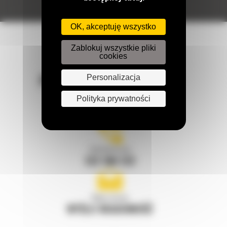
OK, akceptuję wszystko
Zablokuj wszystkie pliki
cookies
POZOSTAŃMY W KONTAKCIE
Personalizacja
Polityka prywatności
Zadzwoń do nas
122 100 122
Napisz do nas
WYŚLIJ WIADOMOŚĆ