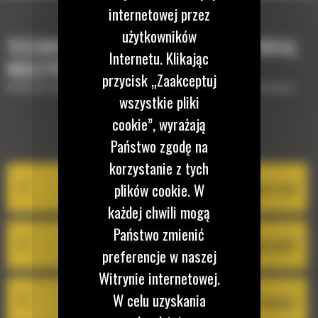
internetowej przez
użytkowników
TECHNOLOGIE, KTÓRE UZUPEŁNIĄ TWOJĄ
Internetu. Klikając
MASZYNĘ
przycisk „Zaakceptuj
Krótki opis wyposażenia lub technologii potrzebnych do uzupełnienia maszyny
wszystkie pliki
cookie”, wyrażają
EQUIPMENT MANAGEMENT
Państwo zgodę na
korzystanie z tych
plików cookie. W
System Cat Product Link
każdej chwili mogą
Państwo zmienić
VisionLink®
preferencje w naszej
Witrynie internetowej.
W celu uzyskania
Cat Inspect