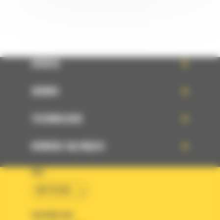
OFERTA
SERWIS
TECHNOLOGIE
DOWIEDZ SIĘ WIĘCEJ
KRAJ
BM POLSKA
OBSERWUJ NAS