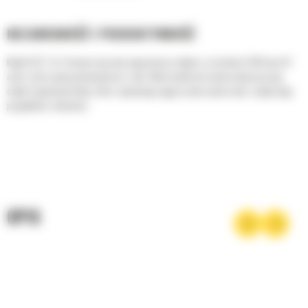
NIEZAWODNOŚĆ I PRODUKTYWNOŚĆ
Model CC2.7 to 3-tonowa maszyna wyposażona w bęben o szerokości 1200 mm (47
cali) i cztery opony pneumatyczne z tyłu. Walec kombi jest uniwersalną maszyną.
dzięki 4 gumowym kołom, które zapewniają zagęszczanie nawierzchni, zwiększając
jej gładkość i matowość.
OPIS