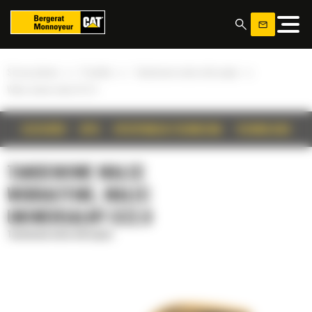
Panel zarządzania plikami cookies
»
»
»
Strona główna
Produkty
Tandemowe walce wibracyjne
Walec uniwersalny CC2.9
SZCZEGÓŁY
OPIS
SPECYFIKACJA TECHNICZNA
TECHNOLOGIE
TANDEMOWE WALCE
WIBRACYJNE, WALEC
UNIWERSALNY CC2.9
Tandemowe walce wibracyjne