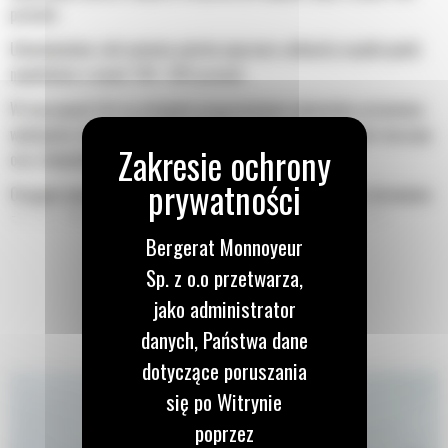
procent.
Udoskonalone zakrzywienie palców poprawia całkowity współczynnik
napełnienia o nawet 140–200 procent.
W maszynach Cat są wstępnie programowane optymalne ustawienia
wydajności chwytaka, maksymalizujące synergię i wydajność maszyny
oraz chwytaka.
Osiągnij nowe poziomy i korzystaj z bardziej precyzyjnego sterowania
obrotem. Mała wysokość chwytaków GSH zwiększa możliwości
Bergerat Monnoyeur
wykorzystania i jest idealna do zastosowań wewnątrz obiektów.
Sp. z o.o przetwarza,
jako administrator
danych, Państwa dane
dotyczące poruszania
się po Witrynie
poprzez