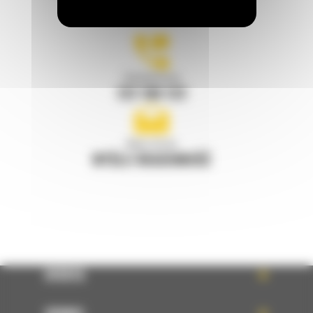
Zadzwoń do nas
122 100 122
Napisz do nas
WYŚLIJ WIADOMOŚĆ
OFERTA