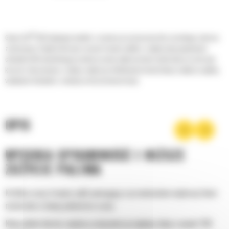
®
Gama Cat
GSH obejmuje modele i rozmiary przeznaczone dla szerokiego zakresu
zastosowań. Dzięki krótszym czasom trwania cyklów i zwiększonej pojemności
chwytaki GSH umożliwiają przemieszczenie większej ilości materiału przy niższym
koszcie. Opracowana z myślą o większej efektywności konstrukcja zwiększa ogólną
wydajność chwytaka i zmniejsza koszty konserwacji.
OPIS
WYSOKA SPRAWNOŚĆ I NIŻSZE
ZUŻYCIE PALIWA
Krótkie czasy trwania cykli pomagają w przeniesieniu większej ilości
materiału w danej jednostce czasu.
Nowy układ obrotu zwiększa natężenie przepływu oleju o nawet 160