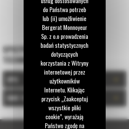
usług dostosowanych
do Państwa potrzeb
lub (ii) umożliwienie
Bergerat Monnoyeur
Sp. z o.o prowadzenia
badań statystycznych
SPECYFIKACJA
dotyczących
TECHNICZNA
korzystania z Witryny
internetowej przez
+
OPIS
użytkowników
Internetu. Klikając
+
DANE TECHNICZNE
przycisk „Zaakceptuj
wszystkie pliki
cookie”, wyrażają
Państwo zgodę na