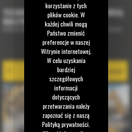
korzystanie z tych
TECHNOLOGIE, KTÓRE UZUPEŁNIĄ TWOJĄ
plików cookie. W
MASZYNĘ
każdej chwili mogą
Krótki opis wyposażenia lub technologii potrzebnych do uzupełnienia maszyny
Państwo zmienić
preferencje w naszej
Witrynie internetowej.
EQUIPMENT MANAGEMENT
W celu uzyskania
bardziej
Cat PL161 Attachment Locator
szczegółowych
informacji
dotyczących
przetwarzania należy
zapoznać się z naszą
Polityką prywatności.