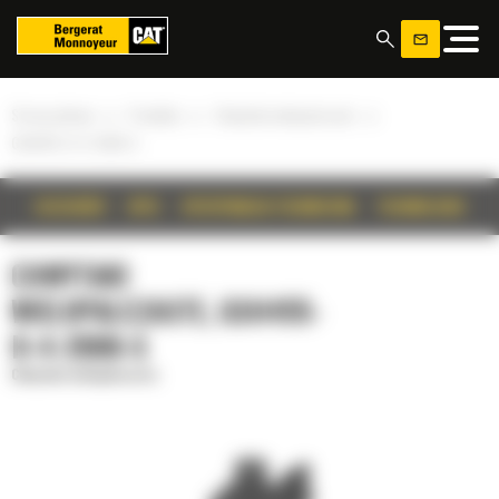
Panel zarządzania plikami cookies
»
»
»
Strona główna
Produkty
Chwytaki wielopalczaste
GSH455-H-4-2000-S
SZCZEGÓŁY
OPIS
SPECYFIKACJA TECHNICZNA
TECHNOLOGIE
CHWYTAKI
WIELOPALCZASTE, GSH455-
H-4-2000-S
Chwytaki wielopalczaste