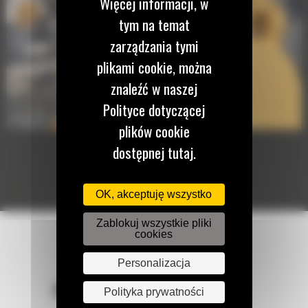
Więcej informacji, w
tym na temat
zarządzania tymi
plikami cookie, można
znaleźć w naszej
Polityce dotyczącej
plików cookie
dostępnej tutaj.
OK, akceptuję wszystko
Zablokuj wszystkie pliki
cookies
Personalizacja
POZOSTAŃMY W KONTAKCIE
Polityka prywatności