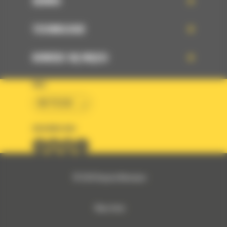
SERWIS
TECHNOLOGIE
DOWIEDZ SIĘ WIĘCEJ
KRAJ
BM POLSKA
OBSERWUJ NAS
© 2026 Bergerat-Monnoyeur
Mapa strony