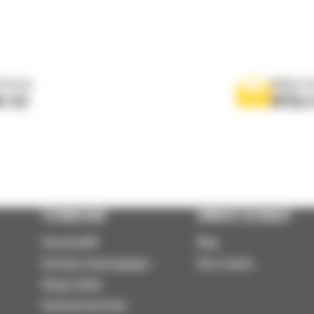
 do nas
Napisz d
0 122
WYŚLI
TECHNOLOGIE
DOWIEDZ SIĘ WIĘCEJ
VisionLink®
Blog
Systemy wspomagające
Baza wiedzy
Usługi zdalne
Systemy kontrolne