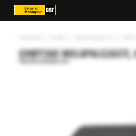
Panel zarządzania plikami cookies
»
»
»
Strona główna
Produkty
Chwytaki wielopalczaste
GSH525-
CHWYTAKI WIELOPALCZASTE, 
Chwytaki wielopalczaste