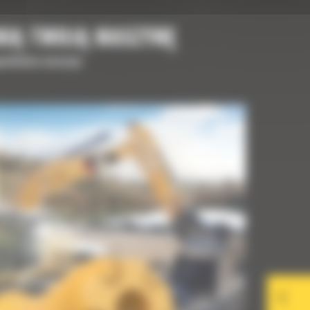
NIĄ TWOJĄ MASZYNĘ
upełnienia maszyny