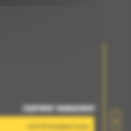
EQUIPMENT MANAGEMENT
Cat PL161 Attachment Locator