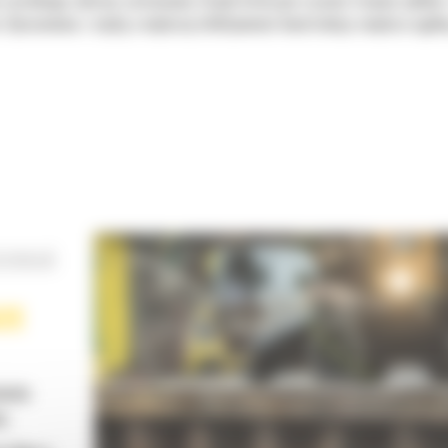
szerokiego zakresu zastosowań. Dzięki krótszym czasom trwania cyklów 
e. Opracowana z myślą o większej efektywności konstrukcja zwiększa ogóln
OSOWAŃ
ZE
ieniu
u.