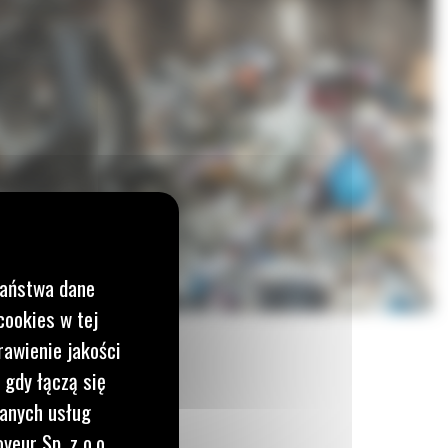
Państwa dane
cookies w tej
rawienie jakości
 gdy łączą się
wanych usług
yeur Sp. z o.o