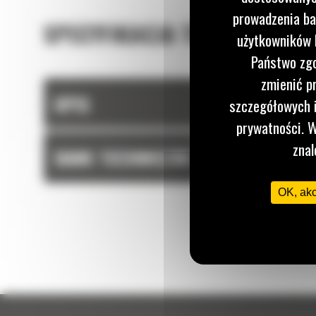
prowadzenia ba
SPECYFIKACJA TECHNICZNA
użytkowników I
Państwo zgo
zmienić p
OPIS
szczegółowych i
prywatności. W
znal
DANE TECHNICZNE
OK, ak