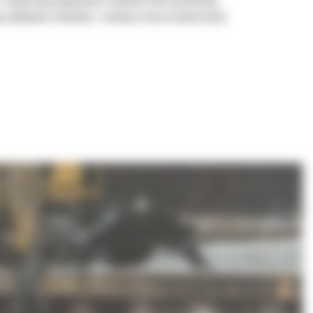
i zwiększonej pojemności chwytaki GSH umożliwiają
ą wydajność chwytaka i zmniejsza koszty konserwacji.