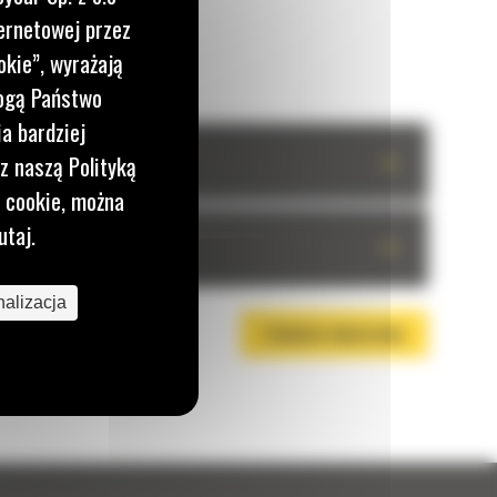
ernetowej przez
okie”, wyrażają
mogą Państwo
a bardziej
+
z naszą Polityką
i cookie, można
utaj.
+
alizacja
POBIERZ BROSZURĘ