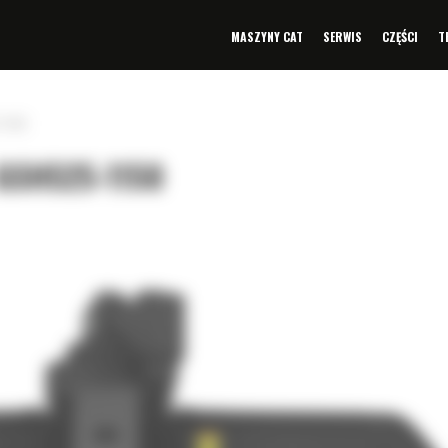
MASZYNY CAT
SERWIS
CZĘŚCI
T
1150
GSH525-1150