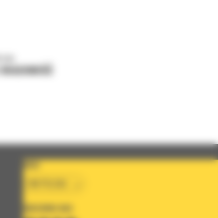
o nas
J WIADOMOŚĆ
KRAJ
BM POLSKA
OBSERWUJ NAS