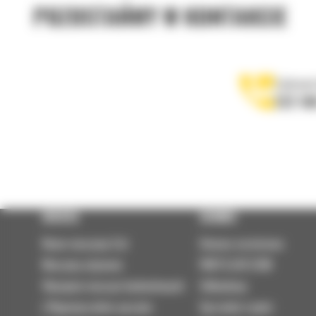
POZOSTAŃMY W KONTAKCIE
Zadzwoń
122 10
OFERTA
SERWIS
Nowe maszyny Cat
Umowa serwisowa
Maszyny używane
PARTS.CAT.COM
Wynajem maszyn budowlanych
Odbudowy
| Wypożyczalnia sprzętu
Sprzedaż części