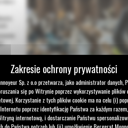
 oleju o
kowity
ent.
tymalne
ce
cyzyjnego
 GSH
 do
nnoyeur Sp. z o.o przetwarza, jako administrator danych, 
ruszania się po Witrynie poprzez wykorzystywanie plików 
etowej. Korzystanie z tych plików cookie ma na celu (i) pop
 Internetu poprzez identyfikację Państwa za każdym razem,
itryną internetową, i dostarczanie Państwu spersonalizo
 do Państwa potrzeb lub (ii) umożliwienie Bergerat Monno