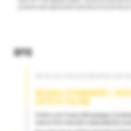
Gama Cat
GSH obejmuje modele i rozmiary przeznaczone dla 
przemieszczenie większej ilości materiału przy niższym koszci
OPIS
OPCJE DLA POSZCZEGÓLNYCH ZAST
WYSOKA SPRAWNOŚĆ I NIŻS
ZUŻYCIE PALIWA
Krótkie czasy trwania cykli pomagają w przenies
większej ilości materiału w danej jednostce czas