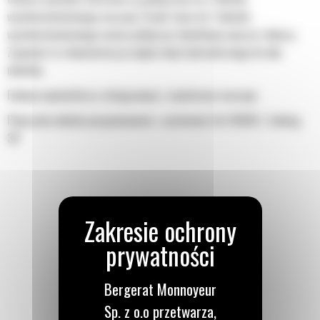
wysokociśnieniowego maszyny. Dzięki temu do 1 obwodu
wysokociśnieniowego można podłączyć dodatkowy osprzęt roboczy.
Zapewnia to równomierny przepływ oleju hydraulicznego do obu
układów.
Funkcje wyświetlacza zintegrowane z monitorem maszyny
Połączenie układu pozycjonowania z systemem Cat GRADE z funkcją
3D
Bergerat Monnoyeur
Sp. z o.o przetwarza,