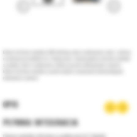
Głowice obrotowo-wychylne Cat® ułatwiają szybsze wykonywanie zadań, z jakością
oczekiwaną od produktów Cat. Zintegrowane z koparką głowice obrotowo-wychylne
są wydajne, łatwe w użytkowaniu i podnoszą poziom wykonywanych czynności.
Głowice obrotowo-wychylne są uniwersalnymi rozwiązaniami udoskonalającymi
wykonywane czynności.
OPIS
PŁYNNA INTEGRACJA
Głowice wychylno-obrotowe są podłączane do 2 obwodu