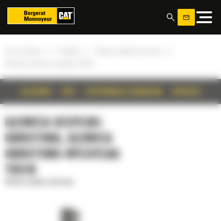
Panel zarządzania plikami cookies
»
»
»
Strona główna
Produkty
Głowica uchylno-obrotowa
Głowica obrotowo-wychylna TRS10
SZCZEGÓŁY
OPIS
SPECYFIKACJA TECHNICZNA
OSPRZĘTY
GŁOWICA UCHYLNO-
OBROTOWA, GŁOWICA
OBROTOWO-WYCHYLNA
TRS10
Głowica uchylno-obrotowa