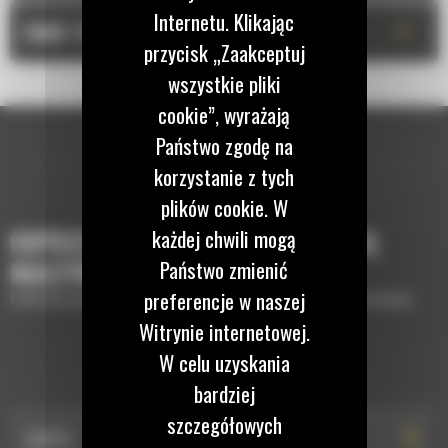
Internetu. Klikając
+
DANE TECHNICZNE
przycisk „Zaakceptuj
wszystkie pliki
cookie”, wyrażają
Państwo zgodę na
korzystanie z tych
plików cookie. W
każdej chwili mogą
OSPRZĘTY, KTÓRE UZUPEŁNIĄ TWOJĄ
Państwo zmienić
MASZYNĘ
preferencje w naszej
Krótki opis wyposażenia lub osprzętów potrzebnych do uzupełnienia maszyny
Witrynie internetowej.
W celu uzyskania
PŁYTY WIBRACYJNE
bardziej
szczegółowych
CVP75