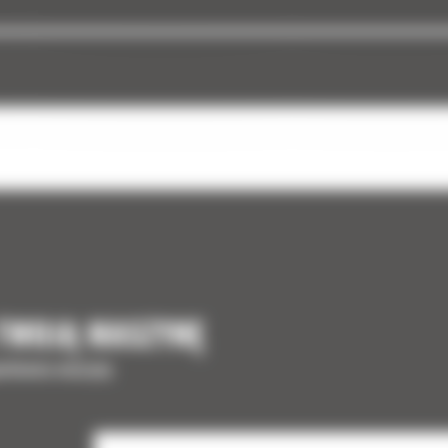
 TWOJĄ MASZYNĘ
ełnienia maszyny