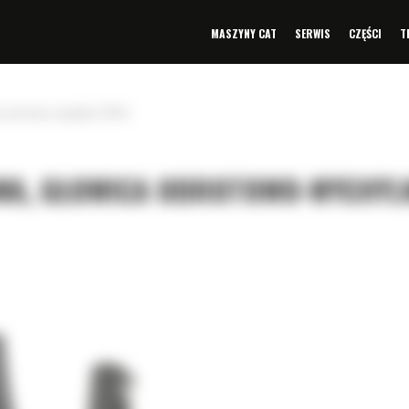
MASZYNY CAT
SERWIS
CZĘŚCI
T
a obrotowo-wychylna TRS14
WA, GŁOWICA OBROTOWO-WYCHYL