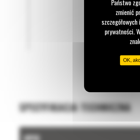
Państwo zgo
zmienić p
szczegółowych i
prywatności. W
znal
OK, ak
SPECYFIKACJA TECHNICZNA
OPIS