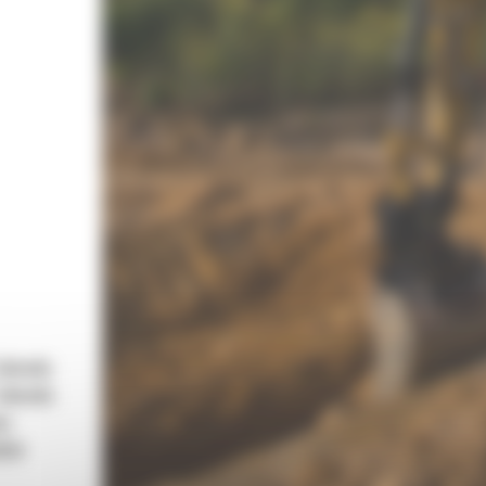
 obwodu
 obwodu
wy
pływ