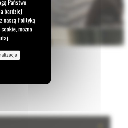
mogą Państwo
a bardziej
z naszą Polityką
i cookie, można
utaj.
alizacja
+