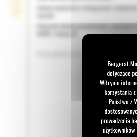
Funkcje wyświetlacza zintegrowane z monitore
maszyny
Połączenie układu pozycjonowania z systemem 
GRADE z funkcją 3D
WYDAJNOŚĆ WYŻSZA NAWET O 13%
Bergerat Mo
dotyczące po
Witrynie intern
korzystania z
Państwo z W
dostosowanych
prowadzenia ba
użytkowników I