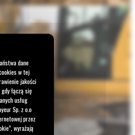
Państwa dane
cookies w tej
rawienie jakości
 gdy łączą się
wanych usług
yeur Sp. z o.o
ernetowej przez
okie”, wyrażają