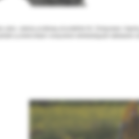
 zadań, z jakością oczekiwaną od produktów Cat. Zintegrowane z koparką
chylne są uniwersalnymi rozwiązaniami udoskonalającymi wykonywane czy