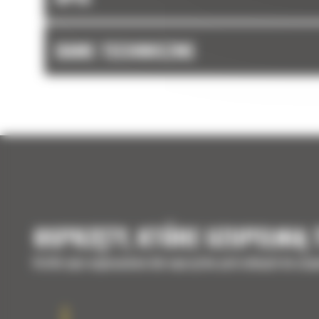
DANE TECHNICZNE
OSPRZĘTY, KTÓRE UZUPEŁNIĄ
Krótki opis wyposażenia lub osprzętów potrzebnych do uzup