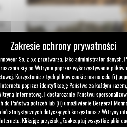
m
Cat
nnoyeur Sp. z o.o przetwarza, jako administrator danych, 
ruszania się po Witrynie poprzez wykorzystywanie plików 
etowej. Korzystanie z tych plików cookie ma na celu (i) pop
 Internetu poprzez identyfikację Państwa za każdym razem,
itryną internetową, i dostarczanie Państwu spersonalizo
 do Państwa potrzeb lub (ii) umożliwienie Bergerat Monno
dań statystycznych dotyczących korzystania z Witryny int
nternetu. Klikając przycisk „Zaakceptuj wszystkie pliki co