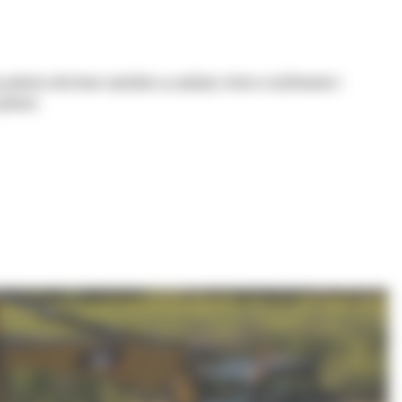
 głowice obrotowo-wychylne są wydajne, łatwe w użytkowaniu i
nności.