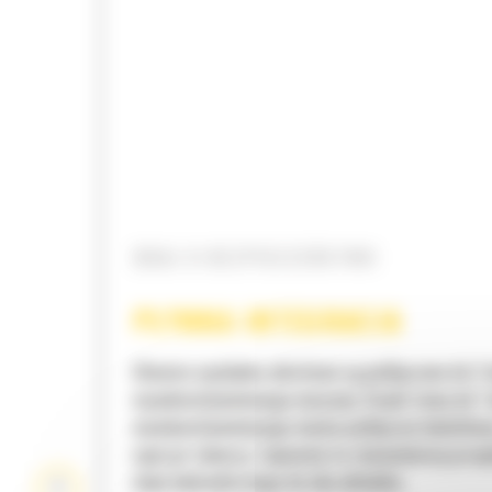
DBAJ O BEZPIECZEŃSTWO
PŁYNNA INTEGRACJA
Głowice wychylno-obrotowe są podłączane do 2
wysokociśnieniowego maszyny. Dzięki temu do 1
wysokociśnieniowego można podłączyć dodatko
osprzęt roboczy. Zapewnia to równomierny prze
oleju hydraulicznego do obu układów.