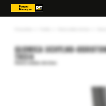
Panel zarządzania plikami cookies
»
»
»
Strona główna
Produkty
Głowica uchylno-obrotowa
Głowic
GŁOWICA UCHYLNO-OBROTO
TRS14
Głowica uchylno-obrotowa