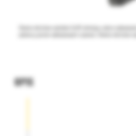
Głowice obrotowo-wychylne Cat® ułatwiają szybsze wykonywanie
podnoszą poziom wykonywanych czynności. Głowice obrotowo-wy
OPIS