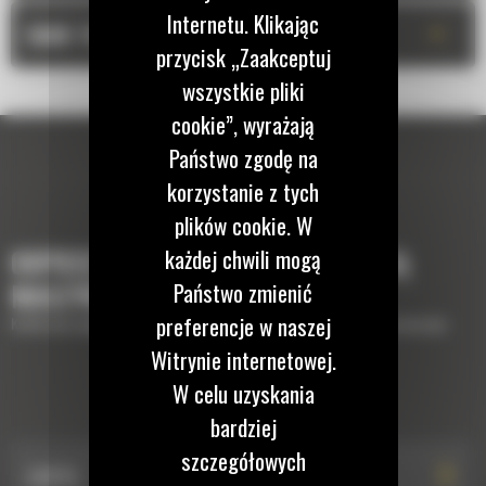
Internetu. Klikając
+
DANE TECHNICZNE
przycisk „Zaakceptuj
wszystkie pliki
cookie”, wyrażają
Państwo zgodę na
korzystanie z tych
plików cookie. W
każdej chwili mogą
OSPRZĘTY, KTÓRE UZUPEŁNIĄ TWOJĄ
Państwo zmienić
MASZYNĘ
preferencje w naszej
Krótki opis wyposażenia lub osprzętów potrzebnych do uzupełnienia maszyny
Witrynie internetowej.
W celu uzyskania
PŁYTY WIBRACYJNE
bardziej
szczegółowych
CVP75