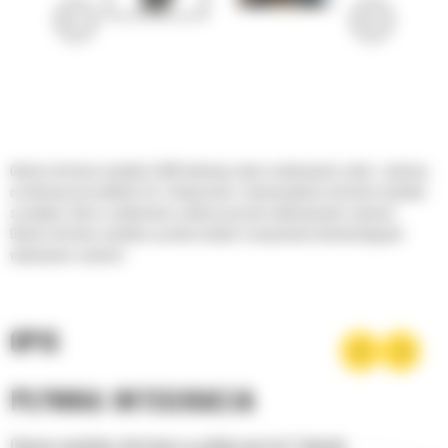
Głowice obrotowo-wychylne Cat® ułatwiają szybsze wykonywanie zadań, z jakością
oczekiwaną od produktów Cat. Zintegrowane z koparką głowice obrotowo-wychylne
są wydajne, łatwe w użytkowaniu i podnoszą poziom wykonywanych czynności.
Głowice obrotowo-wychylne są uniwersalnymi rozwiązaniami udoskonalającymi
wykonywane czynności.
OPIS
PŁYNNA INTEGRACJA
Głowice wychylno-obrotowe są podłączane do 2 obwodu