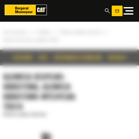
Panel zarządzania plikami cookies
»
»
»
Strona główna
Produkty
Głowica uchylno-obrotowa
Głowica obrotowo-wychylna TRS14
SZCZEGÓŁY
OPIS
SPECYFIKACJA TECHNICZNA
OSPRZĘTY
GŁOWICA UCHYLNO-
OBROTOWA, GŁOWICA
OBROTOWO-WYCHYLNA
TRS14
Głowica uchylno-obrotowa