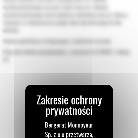
wysokociśnieniowego maszyny. Dzięki temu do 1 obwodu
wysokociśnieniowego można podłączyć dodatkowy osprzęt roboczy.
Zapewnia to równomierny przepływ oleju hydraulicznego do obu
układów.
Funkcje wyświetlacza zintegrowane z monitorem maszyny
Połączenie układu pozycjonowania z systemem Cat GRADE z funkcją
3D
Bergerat Monnoyeur
Sp. z o.o przetwarza,