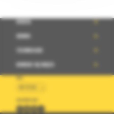
OFERTA
SERWIS
TECHNOLOGIE
DOWIEDZ SIĘ WIĘCEJ
KRAJ
BM POLSKA
OBSERWUJ NAS