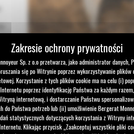
m
Cat
nnoyeur Sp. z o.o przetwarza, jako administrator danych, 
ruszania się po Witrynie poprzez wykorzystywanie plików 
etowej. Korzystanie z tych plików cookie ma na celu (i) pop
 Internetu poprzez identyfikację Państwa za każdym razem,
itryną internetową, i dostarczanie Państwu spersonalizo
 do Państwa potrzeb lub (ii) umożliwienie Bergerat Monno
dań statystycznych dotyczących korzystania z Witryny int
nternetu. Klikając przycisk „Zaakceptuj wszystkie pliki co