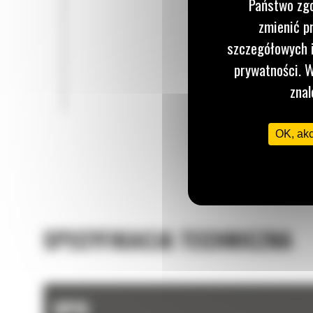
Państwo zgo
zmienić p
szczegółowych i
prywatności. W
znal
OK, ak
SPECYFIKACJA TECHNICZNA
OPIS