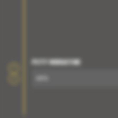
PŁYTY WIBRACYJNE
CVP75