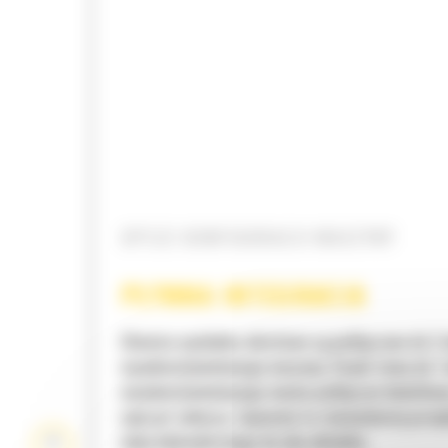
OPCJE KONFIGURACJI MASZYNY
PŁYNNA INTEGRACJA
Głowice wychylno-obrotowe są podłączane do 2
wysokociśnieniowego maszyny. Dzięki temu do 1
wysokociśnieniowego można podłączyć dodatko
osprzęt roboczy. Zapewnia to równomierny prze
oleju hydraulicznego do obu układów.