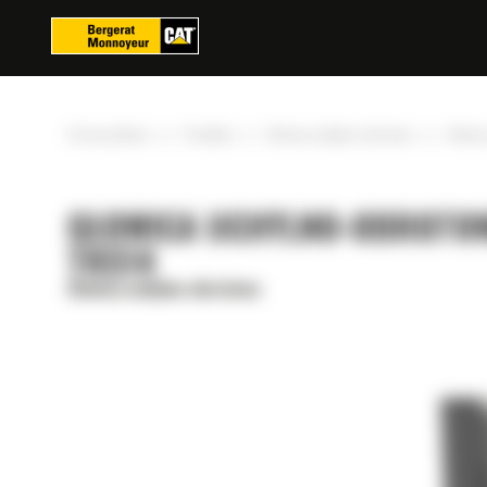
Panel zarządzania plikami cookies
»
»
»
Strona główna
Produkty
Głowica uchylno-obrotowa
Głowic
GŁOWICA UCHYLNO-OBROTO
TRS14
Głowica uchylno-obrotowa