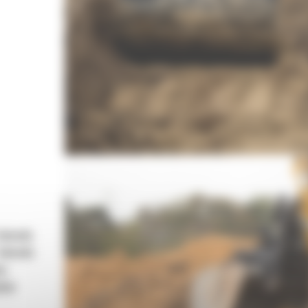
 obwodu
 obwodu
wy
pływ