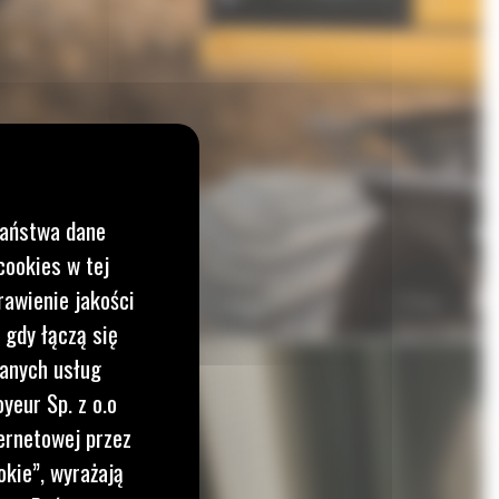
Państwa dane
cookies w tej
rawienie jakości
 gdy łączą się
wanych usług
yeur Sp. z o.o
ernetowej przez
okie”, wyrażają