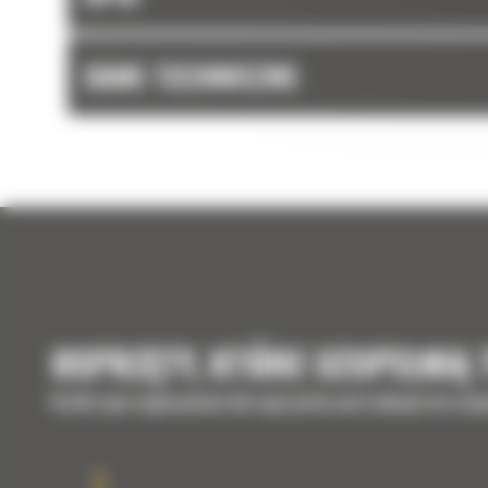
DANE TECHNICZNE
OSPRZĘTY, KTÓRE UZUPEŁNIĄ
Krótki opis wyposażenia lub osprzętów potrzebnych do uzup