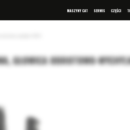
MASZYNY CAT
SERWIS
CZĘŚCI
T
a obrotowo-wychylna TRS14
WA, GŁOWICA OBROTOWO-WYCHYL