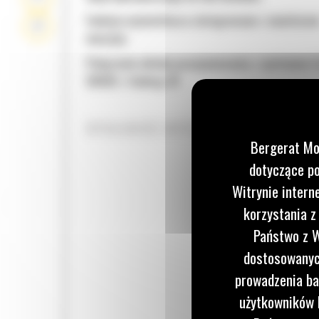
Funkcje wyświetlacza zintegrowane z monitore
maszyny
Połączenie układu pozycjonowania z systemem 
GRADE z funkcją 3D
WYDAJNOŚĆ WYŻSZA NAWET O 13%
Bergerat Mo
dotyczące po
Witrynie intern
korzystania z
Państwo z W
dostosowanych
prowadzenia ba
użytkowników I