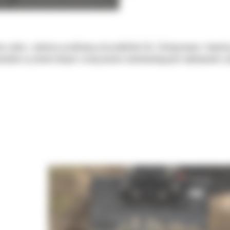
 zadań, z jakością oczekiwaną od produktów Cat. Zintegrowane z koparką
chylne są uniwersalnymi rozwiązaniami udoskonalającymi wykonywane czy