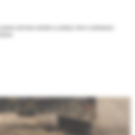
 głowice obrotowo-wychylne są wydajne, łatwe w użytkowaniu i
nności.