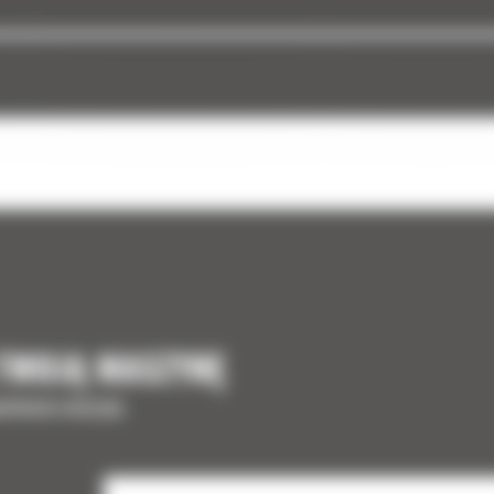
 TWOJĄ MASZYNĘ
ełnienia maszyny