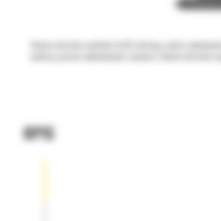
Głowice obrotowo-wychylne Cat® ułatwiają szybsze wykonywanie
podnoszą poziom wykonywanych czynności. Głowice obrotowo-wy
OPIS