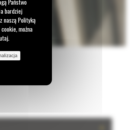
mogą Państwo
a bardziej
z naszą Polityką
i cookie, można
utaj.
alizacja
+