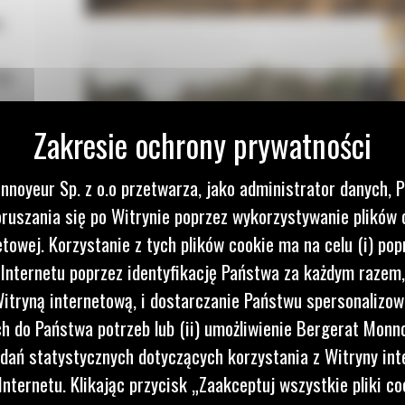
m
Cat
nnoyeur Sp. z o.o przetwarza, jako administrator danych, 
ruszania się po Witrynie poprzez wykorzystywanie plików 
etowej. Korzystanie z tych plików cookie ma na celu (i) pop
 Internetu poprzez identyfikację Państwa za każdym razem,
itryną internetową, i dostarczanie Państwu spersonalizo
 do Państwa potrzeb lub (ii) umożliwienie Bergerat Monno
dań statystycznych dotyczących korzystania z Witryny int
nternetu. Klikając przycisk „Zaakceptuj wszystkie pliki co