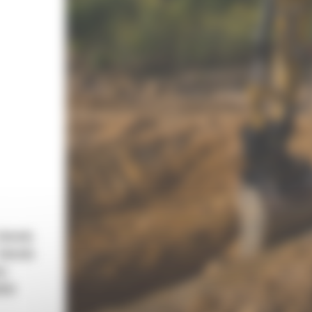
 obwodu
 obwodu
wy
pływ