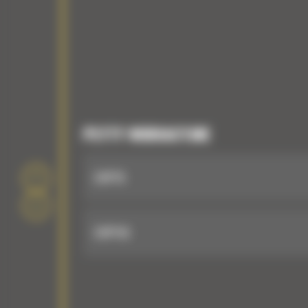
PŁYTY WIBRACYJNE
CVP75
CVP110