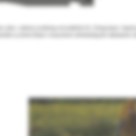
 zadań, z jakością oczekiwaną od produktów Cat. Zintegrowane z koparką
chylne są uniwersalnymi rozwiązaniami udoskonalającymi wykonywane czy