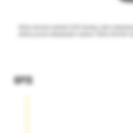
Głowice obrotowo-wychylne Cat® ułatwiają szybsze wykonywanie
podnoszą poziom wykonywanych czynności. Głowice obrotowo-wy
OPIS