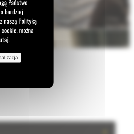
mogą Państwo
a bardziej
z naszą Polityką
i cookie, można
utaj.
alizacja
+