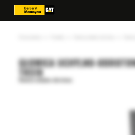
Panel zarządzania plikami cookies
»
»
»
Strona główna
Produkty
Głowica uchylno-obrotowa
Głowic
GŁOWICA UCHYLNO-OBROTO
TRS18
Głowica uchylno-obrotowa