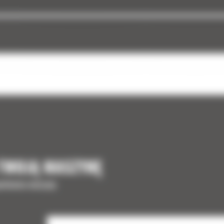
 TWOJĄ MASZYNĘ
ełnienia maszyny