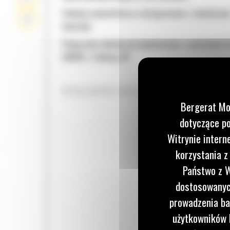
Funkcje wyświetlacza zintegrowane z monitore
maszyny
Połączenie układu pozycjonowania z systemem 
GRADE z funkcją 3D
WYDAJNOŚĆ WYŻSZA NAWET O 13%
Bergerat Mo
dotyczące po
Witrynie intern
korzystania z
Państwo z W
dostosowanych
prowadzenia ba
użytkowników I