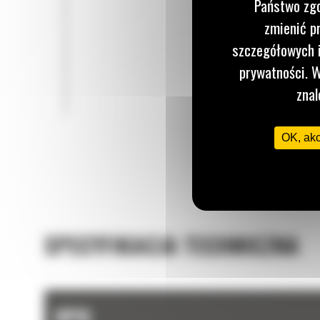
Państwo zgo
zmienić p
szczegółowych i
prywatności. W
znal
OK, ak
SPECYFIKACJA TECHNICZNA
OPIS