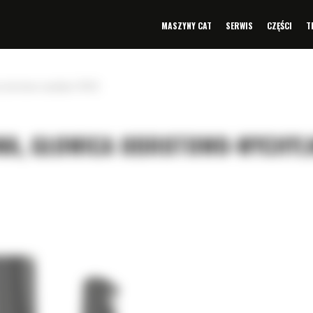
MASZYNY CAT
SERWIS
CZĘŚCI
T
a obrotowo-wychylna TRS18
WA, GŁOWICA OBROTOWO-WYCHYL