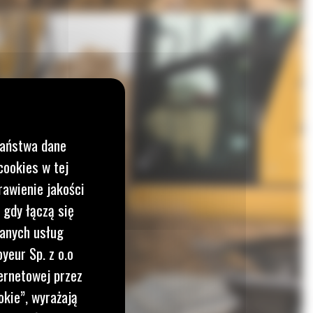
Państwa dane
cookies w tej
rawienie jakości
 gdy łączą się
wanych usług
yeur Sp. z o.o
ernetowej przez
okie”, wyrażają