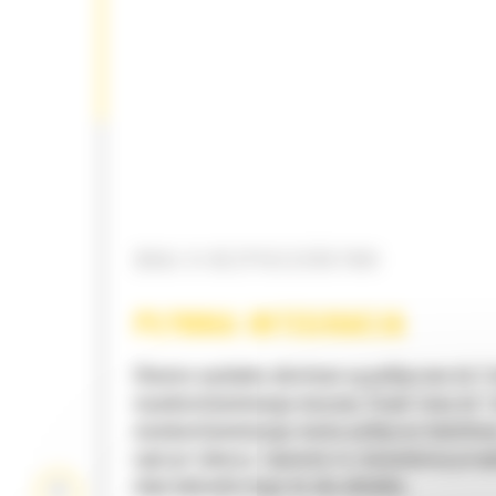
DBAJ O BEZPIECZEŃSTWO
PŁYNNA INTEGRACJA
Głowice wychylno-obrotowe są podłączane do 2
wysokociśnieniowego maszyny. Dzięki temu do 1
wysokociśnieniowego można podłączyć dodatko
osprzęt roboczy. Zapewnia to równomierny prze
oleju hydraulicznego do obu układów.