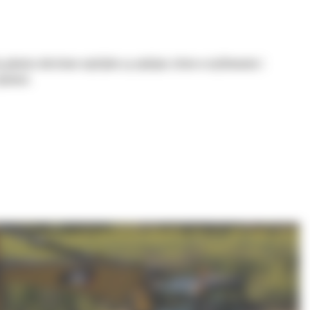
 głowice obrotowo-wychylne są wydajne, łatwe w użytkowaniu i
nności.