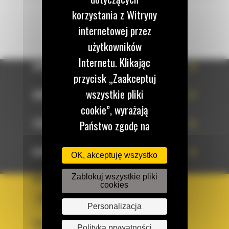
korzystania z Witryny
internetowej przez
użytkowników
Internetu. Klikając
OFERTA
przycisk „Zaakceptuj
wszystkie pliki
SERWIS
cookie”, wyrażają
TECHNOLOGIE
Państwo zgodę na
korzystanie z tych
DOWIEDZ SIĘ WIĘCEJ
plików cookie. W
OK, akceptuję wszystko
każdej chwili mogą
Zablokuj wszystkie pliki
KRAJ
cookies
Państwo zmienić
BM POLSKA
preferencje w naszej
Personalizacja
Witrynie internetowej.
OBSERWUJ NAS
Polityka prywatności