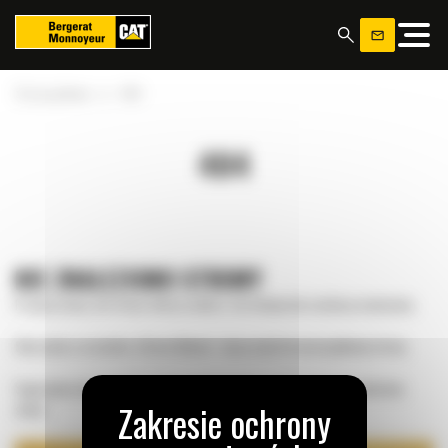
Panel zarządzania plikami cookies
»
Strona główna
404
404
NIE ZNALEZIONO STRONY
Przepraszamy, ale strona, której szukasz, nie istnieje lub została przeniesiona.
Skorzystaj z przycisku „Strona Główna”, aby przejść do naszej głównej strony.
Sugerujemy skorzystanie z menu nawigacyjnego w celu znalezienia właściwej
sekcji.