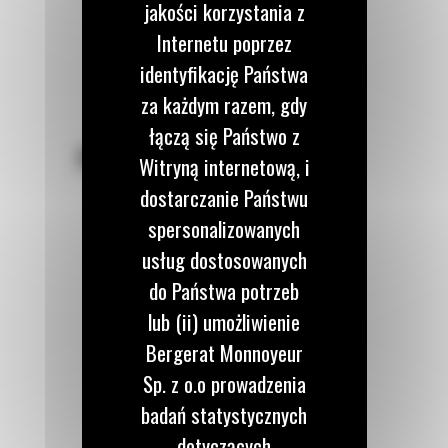
jakości korzystania z
Internetu poprzez
identyfikację Państwa
za każdym razem, gdy
łączą się Państwo z
POZOSTAŃMY W KONTAKCIE
Witryną internetową, i
dostarczanie Państwu
spersonalizowanych
usług dostosowanych
do Państwa potrzeb
Zadzwoń do nas
122 100 122
lub (ii) umożliwienie
Bergerat Monnoyeur
Sp. z o.o prowadzenia
Napisz do nas
WYŚLIJ WIADOMOŚĆ
badań statystycznych
dotyczących