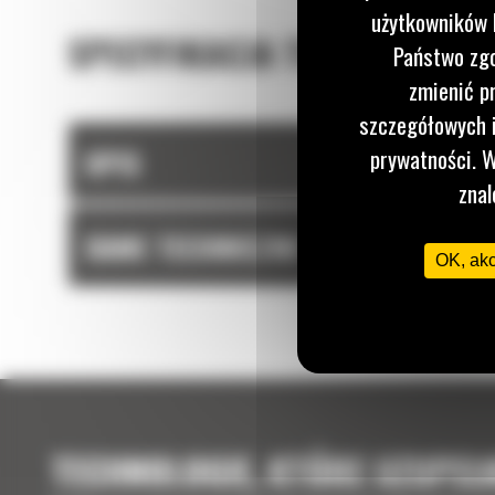
użytkowników I
SPECYFIKACJA TECHNICZNA
Państwo zgo
zmienić p
szczegółowych i
OPIS
prywatności. W
znal
DANE TECHNICZNE
OK, ak
TECHNOLOGIE, KTÓRE UZUPEŁ