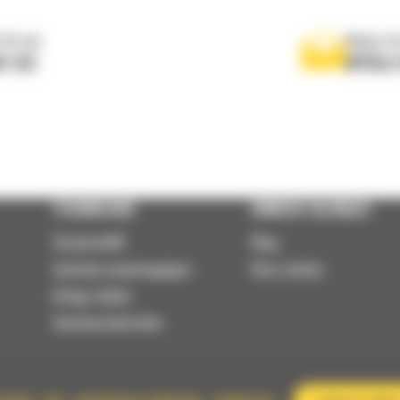
 do nas
Napisz d
0 122
WYŚLI
TECHNOLOGIE
DOWIEDZ SIĘ WIĘCEJ
VisionLink®
Blog
Systemy wspomagające
Baza wiedzy
Usługi zdalne
Systemy kontrolne