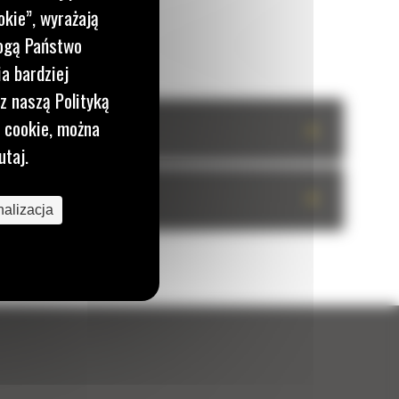
okie”, wyrażają
mogą Państwo
a bardziej
z naszą Polityką
i cookie, można
+
utaj.
+
alizacja