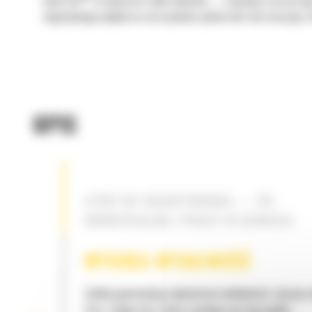
Łyżki Cat
to więcej niż tylko dodatek — stanowią rozszerzen
negatywnego wpływu na oszczędność paliwa lub stan maszyny. S
OPIS
ŁYŻKI DO SKARPOWANIA — DO
UNIWERSALNEJ PRACY W ROWACH
WYSOKA WYDAJNOŚĆ
Zyskaj gwarancję najwyższej wydajności, łącząc
Cat z łyżką Cat, która cechuje się niezwykłą