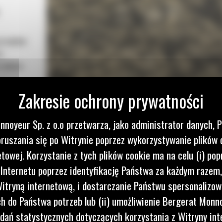
przepływ
a
o obniża
yżki Cat
kszenia
nnoyeur Sp. z o.o przetwarza, jako administrator danych, 
ótszym
ruszania się po Witrynie poprzez wykorzystywanie plików 
ą
etowej. Korzystanie z tych plików cookie ma na celu (i) pop
każdego
 Internetu poprzez identyfikację Państwa za każdym razem,
itryną internetową, i dostarczanie Państwu spersonalizo
 do Państwa potrzeb lub (ii) umożliwienie Bergerat Monno
dań statystycznych dotyczących korzystania z Witryny int