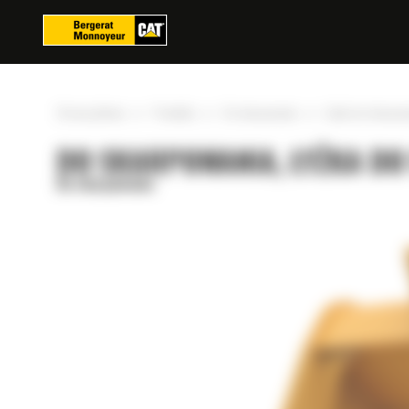
Panel zarządzania plikami cookies
»
»
»
Strona główna
Produkty
Do skarpowania
Łyżka do skarpow
DO SKARPOWANIA, ŁYŻKA DO 
Do skarpowania