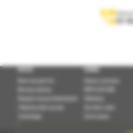
Zadzwoń
122 10
OFERTA
SERWIS
Nowe maszyny Cat
Umowa serwisowa
Maszyny używane
PARTS.CAT.COM
Wynajem maszyn budowlanych
Odbudowy
| Wypożyczalnia sprzętu
Sprzedaż części
Technologie
Szok cenowy
Osprzęt