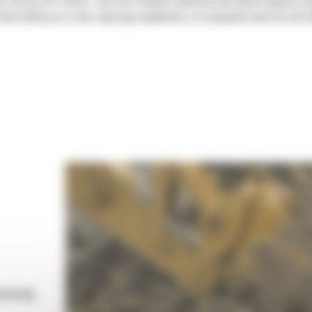
ie maszyn Cat. Każda z nich jest idealnie wyważona pod kątem koparek, 
tworzyliśmy je w celu szybszego napełniania, utrzymywania kontroli nad 
 maszynę