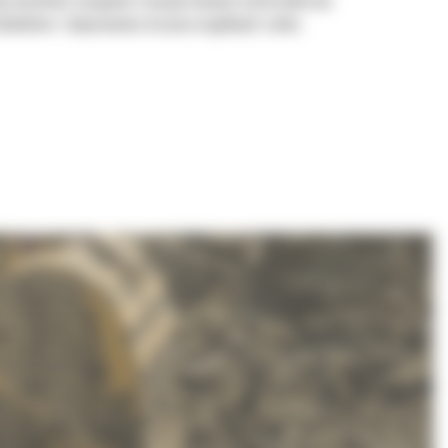
aby umożliwić nasypowe transportowanie materiałów bez
ładunkiem i dopasowania do poszczególnych zadań.