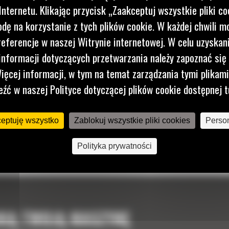
nternetu. Klikając przycisk „Zaakceptuj wszystkie pliki co
dę na korzystanie z tych plików cookie. W każdej chwili 
referencje w naszej Witrynie internetowej. W celu uzyskani
nformacji dotyczących przetwarzania należy zapoznać się 
ięcej informacji, w tym na temat zarządzania tymi plikam
eźć w naszej Polityce dotyczącej plików cookie dostępnej t
ceptuję wszystko
Zablokuj wszystkie pliki cookies
Person
Polityka prywatności
NIĄ TWOJĄ MASZYNĘ