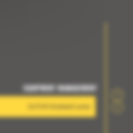
EQUIPMENT MANAGEMENT
Cat PL161 Attachment Locator