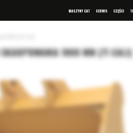
MASZYNY CAT
SERWIS
CZĘŚCI
T
ania 1800 mm (71 cali)
SKARPOWANIA 1800 MM (71 CALI)