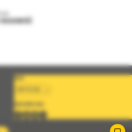
o nas
J WIADOMOŚĆ
KRAJ
BM POLSKA
OBSERWUJ NAS