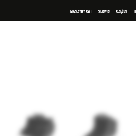
MASZYNY CAT
SERWIS
CZĘŚCI
T