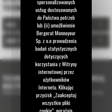
spersonalizowanych
TECHNICZNA
usług dostosowanych
do Państwa potrzeb
+
OPIS
lub (ii) umożliwienie
Bergerat Monnoyeur
+
Sp. z o.o prowadzenia
DANE TECHNICZNE
badań statystycznych
dotyczących
korzystania z Witryny
internetowej przez
TECHNOLOGIE, KTÓRE UZUPEŁNIĄ TWOJĄ
użytkowników
MASZYNĘ
Internetu. Klikając
Krótki opis wyposażenia lub technologii potrzebnych do uzupełnienia maszyny
przycisk „Zaakceptuj
wszystkie pliki
cookie”, wyrażają
EQUIPMENT MANAGEMENT