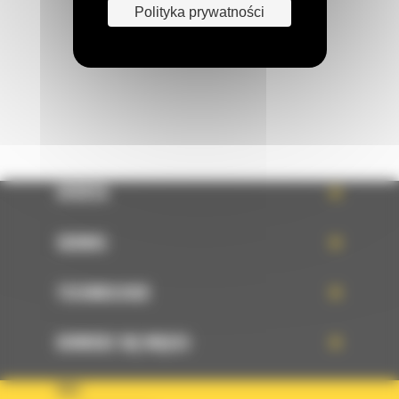
Polityka prywatności
Napisz do nas
WYŚLIJ WIADOMOŚĆ
OFERTA
SERWIS
TECHNOLOGIE
DOWIEDZ SIĘ WIĘCEJ
KRAJ