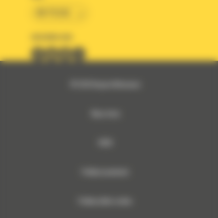
BM POLSKA
OBSERWUJ NAS
© 2026 Bergerat-Monnoyeur
Mapa strony
RODO
Polityka prywatności
Polityka plików cookies