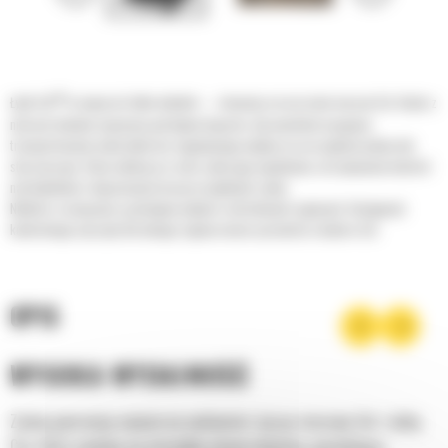
®
Łyżki Cat
to więcej niż tylko dodatek — stanowią rozszerzenie maszyn Cat. Każda z
nich jest idealnie wyważona pod kątem koparek, aby umożliwić nasypowe
transportowanie materiałów bez negatywnego wpływu na oszczędność paliwa lub
stan maszyny. Stworzyliśmy je w celu szybszego napełniania, utrzymywania kontroli
nad ładunkiem i dopasowania do poszczególnych zadań.
Niektóre rozwiązania są dostępne jedynie w określonych regionach. Dostępność
konkretnego osprzętu dla danego regionu można sprawdzić u dealera Cat.
OPIS
WYSOKA WYDAJNOŚĆ
Zyskaj gwarancję najwyższej wydajności, łącząc maszynę Cat z łyżką
Cat, która cechuje się niezwykłą uniwersalnością, pozwalającą