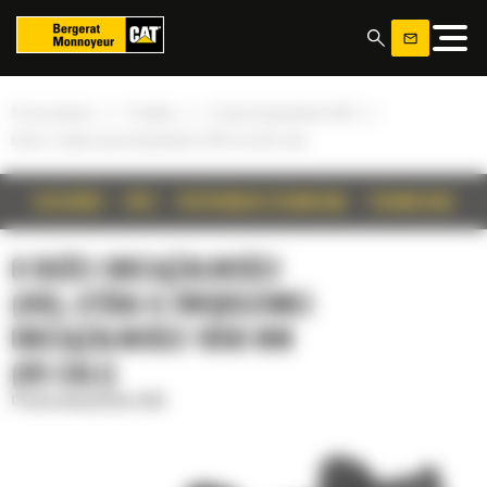
Panel zarządzania plikami cookies
»
»
»
Strona główna
Produkty
O dużej obciążalności (HD)
Łyżka o zwiększonej obciążalności 1650 mm (65 cali)
SZCZEGÓŁY
OPIS
SPECYFIKACJA TECHNICZNA
TECHNOLOGIE
O DUŻEJ OBCIĄŻALNOŚCI
(HD), ŁYŻKA O ZWIĘKSZONEJ
OBCIĄŻALNOŚCI 1650 MM
(65 CALI)
O dużej obciążalności (HD)