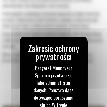
optymalizować siłę odspajania i moc maszyny.
Profil powłoki o podwójnym promieniu poprawia przepływ materiału
na łyżkę. Zwiększony prześwit lemiesza zapewnia zmniejszony opór
dolnej części łyżki, co obniża koszty związane z konserwacją.
Zużycie paliwa jest najwyższe podczas kopania. Łyżki Cat gwarantują
szybkie cięcie materiału w celu zwiększenia ogólnej wydajności pracy
maszyny.
Możesz załadować większą ilość materiału w krótszym czasie.
Kształt łyżki i segmenty boczne pozwalają utrzymać większość
materiału w łyżce podczas każdego załadunku.
Bergerat Monnoyeur
Sp. z o.o przetwarza,
jako administrator
danych, Państwa dane
dotyczące poruszania
się po Witrynie