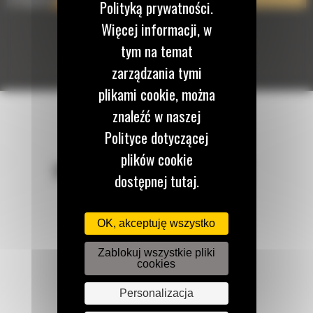
Polityką prywatności.
Więcej informacji, w
tym na temat
zarządzania tymi
plikami cookie, można
znaleźć w naszej
Polityce dotyczącej
plików cookie
POZOSTAŃMY W KONTAKCIE
dostępnej tutaj.
OK, akceptuję wszystko
Zablokuj wszystkie pliki
cookies
Zadzwoń do nas
122 100 122
Personalizacja