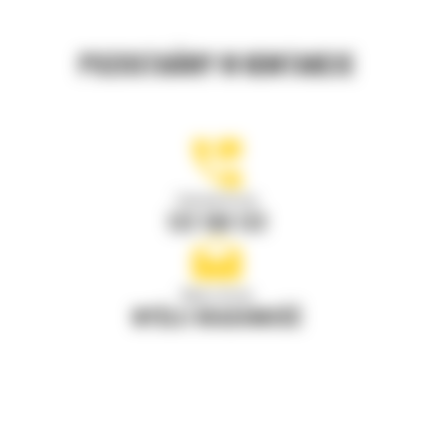
POZOSTAŃMY W KONTAKCIE
Zadzwoń do nas
122 100 122
Napisz do nas
WYŚLIJ WIADOMOŚĆ