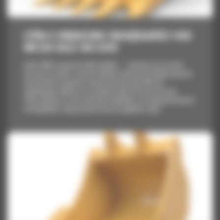
ŁYŻKA O ZWIĘKSZONEJ OBCIĄŻALNOŚCI 1450
MM (58 CALI): 565-6339
Łyżki Cat® to więcej niż tylko dodatek — stanowią rozszerzenie
maszyn Cat. Każda z nich jest idealnie wyważona pod kątem koparek,
aby umożliwić nasypowe transportowanie materiałów bez
negatywnego wpływu na oszczędność paliwa lub stan maszyny.
Stworzyliśmy je w celu szybszego napełniania, utrzymywania kontroli
nad ładunkiem i dopasowania do poszczególnych zadań.