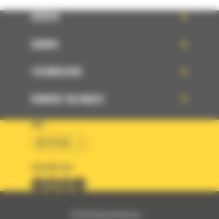
OFERTA
SERWIS
TECHNOLOGIE
DOWIEDZ SIĘ WIĘCEJ
KRAJ
BM POLSKA
OBSERWUJ NAS
© 2026 Bergerat-Monnoyeur