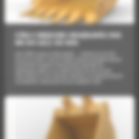
ŁYŻKA O ZWIĘKSZONEJ OBCIĄŻALNOŚCI 2650
MM (104 CALE): 592-0656
Łyżki Cat® to więcej niż tylko dodatek — stanowią rozszerzenie
maszyn Cat. Każda z nich jest idealnie wyważona pod kątem koparek,
aby umożliwić nasypowe transportowanie materiałów bez
negatywnego wpływu na oszczędność paliwa lub stan maszyny.
Stworzyliśmy je w celu szybszego napełniania, utrzymywania kontroli
nad ładunkiem i dopasowania do poszczególnych zadań.