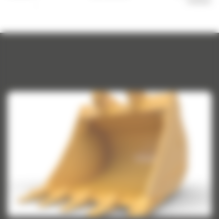
minikoparek
skandynawski