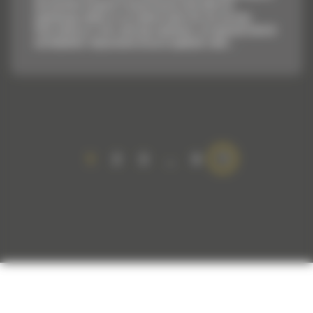
aby umożliwić nasypowe transportowanie materiałów bez
negatywnego wpływu na oszczędność paliwa lub stan maszyny.
Stworzyliśmy je w celu szybszego napełniania, utrzymywania kontroli
nad ładunkiem i dopasowania do poszczególnych zadań....
1
2
3
…
9