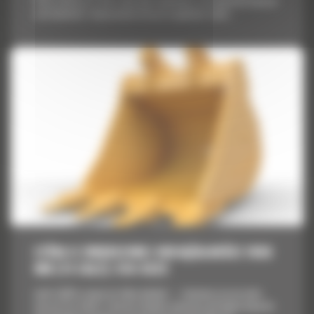
Stworzyliśmy je w celu szybszego napełniania, utrzymywania kontroli
nad ładunkiem i dopasowania do poszczególnych zadań....
ŁYŻKA O ZWIĘKSZONEJ OBCIĄŻALNOŚCI 1850
MM (73 CALE): 518-9322
Łyżki Cat® to więcej niż tylko dodatek — stanowią rozszerzenie
maszyn Cat. Każda z nich jest idealnie wyważona pod kątem koparek,