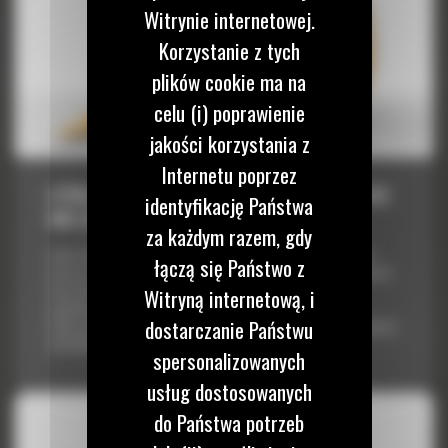
Witrynie internetowej.
Korzystanie z tych
plików cookie ma na
celu (i) poprawienie
jakości korzystania z
Internetu poprzez
ŁYŻKA O ZWIĘKSZONEJ OBCIĄŻALNOŚCI 2150
identyfikację Państwa
MM (85 CALI): 519-5302
za każdym razem, gdy
Łyżki Cat® to więcej niż tylko dodatek — stanowią rozszerzenie
łączą się Państwo z
maszyn Cat. Każda z nich jest idealnie wyważona pod kątem koparek,
aby umożliwić nasypowe transportowanie materiałów bez
Witryną internetową, i
negatywnego wpływu na oszczędność paliwa lub stan maszyny.
dostarczanie Państwu
Stworzyliśmy je w celu szybszego napełniania, utrzymywania kontroli
nad ładunkiem i dopasowania do poszczególnych zadań....
spersonalizowanych
usług dostosowanych
do Państwa potrzeb