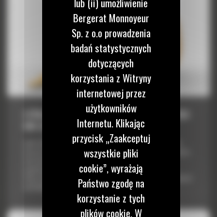
lub (ii) umożliwienie
Bergerat Monnoyeur
Sp. z o.o prowadzenia
badań statystycznych
dotyczących
korzystania z Witryny
internetowej przez
użytkowników
ŁYŻKA O ZWIĘKSZONEJ OBCIĄŻALNOŚCI 2050
Internetu. Klikając
MM (81 CALI): 528-8161
przycisk „Zaakceptuj
Łyżki Cat® to więcej niż tylko dodatek — stanowią rozszerzenie
wszystkie pliki
maszyn Cat. Każda z nich jest idealnie wyważona pod kątem koparek,
aby umożliwić nasypowe transportowanie materiałów bez
cookie”, wyrażają
negatywnego wpływu na oszczędność paliwa lub stan maszyny.
Stworzyliśmy je w celu szybszego napełniania, utrzymywania kontroli
Państwo zgodę na
nad ładunkiem i dopasowania do poszczególnych zadań....
korzystanie z tych
plików cookie. W