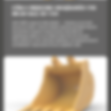
ŁYŻKA O ZWIĘKSZONEJ OBCIĄŻALNOŚCI 1750
MM (69 CALI): 567-1134
Łyżki Cat® to więcej niż tylko dodatek — stanowią rozszerzenie
maszyn Cat. Każda z nich jest idealnie wyważona pod kątem koparek,
aby umożliwić nasypowe transportowanie materiałów bez
negatywnego wpływu na oszczędność paliwa lub stan maszyny.
Stworzyliśmy je w celu szybszego napełniania, utrzymywania kontroli
nad ładunkiem i dopasowania do poszczególnych zadań.