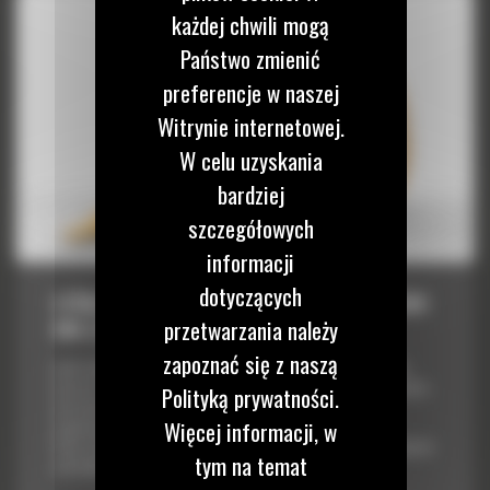
każdej chwili mogą
Państwo zmienić
preferencje w naszej
Witrynie internetowej.
W celu uzyskania
bardziej
szczegółowych
informacji
dotyczących
ŁYŻKA O ZWIĘKSZONEJ OBCIĄŻALNOŚCI 2000
przetwarzania należy
MM (79 CALI): 519-5300
zapoznać się z naszą
Łyżki Cat® to więcej niż tylko dodatek — stanowią rozszerzenie
maszyn Cat. Każda z nich jest idealnie wyważona pod kątem koparek,
Polityką prywatności.
aby umożliwić nasypowe transportowanie materiałów bez
Więcej informacji, w
negatywnego wpływu na oszczędność paliwa lub stan maszyny.
Stworzyliśmy je w celu szybszego napełniania, utrzymywania kontroli
tym na temat
nad ładunkiem i dopasowania do poszczególnych zadań....