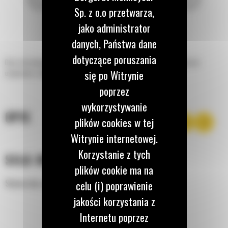
Sp. z o.o przetwarza,
jako administrator
danych, Państwa dane
dotyczące poruszania
Duża siła odspajania i płynny załadunek sprawiają, że jest to idealna łyżka do
się po Witrynie
usypywania, wykopywania i załadunku ze skarp.
poprzez
wykorzystywanie
OPIS
plików cookies w tej
Witrynie internetowej.
Korzystanie z tych
SIŁA KOPANIA
plików cookie ma na
Skośne dno zapewnia większą siłę odspajania
celu (i) poprawienie
jakości korzystania z
Internetu poprzez