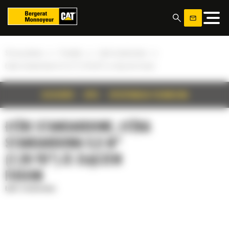
Panel zarządzania plikami cookies
»
»
»
Strona główna
Produkty
Łyżki standardowe
Łyżka standardowa 5,5 m³ (7,20 yd³) ze złączem Fusion
SZCZEGÓŁY
OPIS
SPECYFIKACJA TECHNICZNA
ŁYŻKI STANDARDOWE, ŁYŻKA
STANDARDOWA 5,5 M³
(7,20 YD³) ZE ZŁĄCZEM
FUSION
Łyżki standardowe