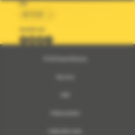
KRAJ
BM POLSKA
OBSERWUJ NAS
© 2026 Bergerat-Monnoyeur
Mapa strony
RODO
Polityka prywatności
Polityka plików cookies