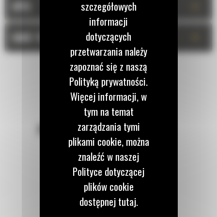
+
szczegółowych
OPIS
informacji
dotyczących
+
DANE TECHNICZNE
przetwarzania należy
zapoznać się z naszą
Polityką prywatności.
Więcej informacji, w
tym na temat
zarządzania tymi
POZOSTAŃMY W KONTAKCIE
plikami cookie, można
znaleźć w naszej
Polityce dotyczącej
plików cookie
Zadzwoń do nas
dostępnej tutaj.
122 100 122