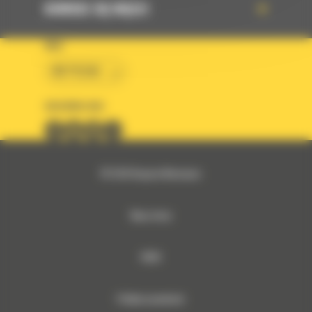
DOWIEDZ SIĘ WIĘCEJ
KRAJ
BM POLSKA
OBSERWUJ NAS
© 2026 Bergerat-Monnoyeur
Mapa strony
RODO
Polityka prywatności