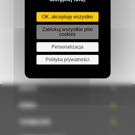
Zadzwoń do nas
122 100 122
OK, akceptuję wszystko
Zablokuj wszystkie pliki
Napisz do nas
cookies
WYŚLIJ WIADOMOŚĆ
Personalizacja
Polityka prywatności
OFERTA
SERWIS
TECHNOLOGIE