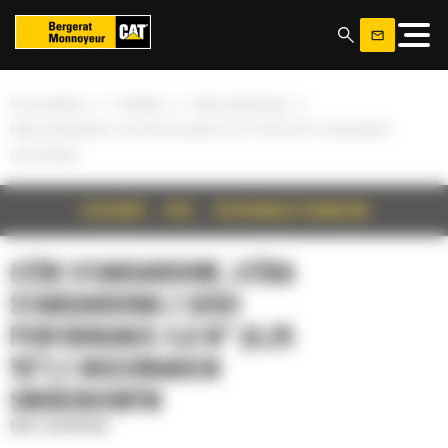
Panel zarządzania plikami cookies
»
»
»
Strona główna
Produkty
Łyżki standardowe
Łyżka standardowa z serii Performance 4,8 m³ (6,25 yd³) z mocowaniem
sworzniowym
SZCZEGÓŁY
OPIS
SPECYFIKACJA TECHNICZNA
ŁYŻKI STANDARDOWE, ŁYŻKA
STANDARDOWA Z SERII
PERFORMANCE 4,8 M³ (6,25
YD³) Z MOCOWANIEM
SWORZNIOWYM
Łyżki standardowe