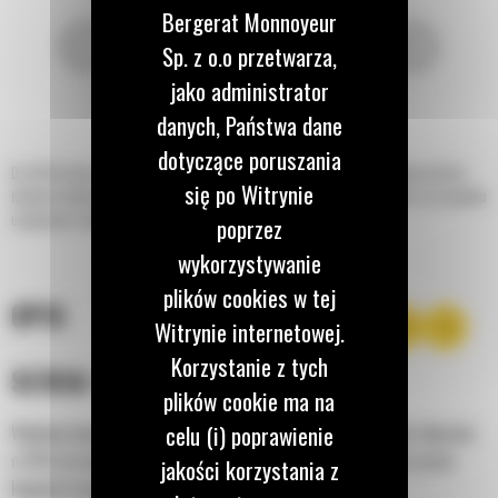
Bergerat Monnoyeur
Sp. z o.o przetwarza,
jako administrator
danych, Państwa dane
dotyczące poruszania
Do 50% krótszy czas kopania oraz możliwość zachowania do 15% większej ilości
się po Witrynie
ładunku dzięki łyżce standardowej z serii Performance. Najlepszy wybór w przypadku
usypywania, wykopywania i załadunku ze skarp.
poprzez
wykorzystywanie
plików cookies w tej
OPIS
Witrynie internetowej.
Korzystanie z tych
SERIA PERFORMANCE
plików cookie ma na
celu (i) poprawienie
Wykonaj więcej pracy przy mniejszym do 7% zużyciu paliwa, lepszym
o 15% utrzymywaniu ładunku oraz nawet o 50% krótszym czasie
jakości korzystania z
kopania/zasypywania.