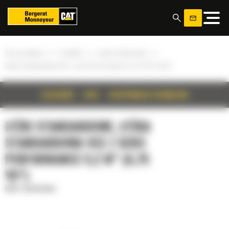
Panel zarządzania plikami cookies
»
»
»
Strona główna
Produkty
Łyżki standardowe
Łyżka standardowa VCE z serii Performance 5,2 m³ (6,75 yd³)
SZCZEGÓŁY
OPIS
SPECYFIKACJA TECHNICZNA
ŁYŻKI STANDARDOWE, ŁYŻKA
STANDARDOWA VCE Z SERII
PERFORMANCE 5,2 M³ (6,75
YD³)
Łyżki standardowe