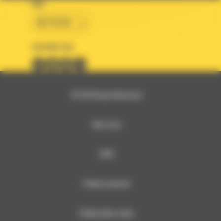
KRAJ
BM POLSKA
OBSERWUJ NAS
© 2026 Bergerat-Monnoyeur
Mapa strony
RODO
Polityka prywatności
Polityka plików cookies