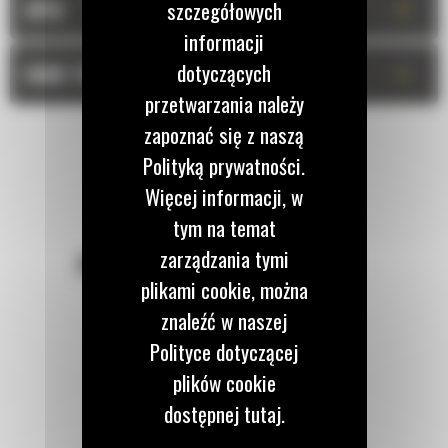
+
szczegółowych
OPIS
informacji
+
dotyczących
DANE TECHNICZNE
przetwarzania należy
zapoznać się z naszą
Polityką prywatności.
Więcej informacji, w
tym na temat
zarządzania tymi
POZOSTAŃMY W KONTAKCIE
plikami cookie, można
znaleźć w naszej
Polityce dotyczącej
plików cookie
Zadzwoń do nas
dostępnej tutaj.
122 100 122