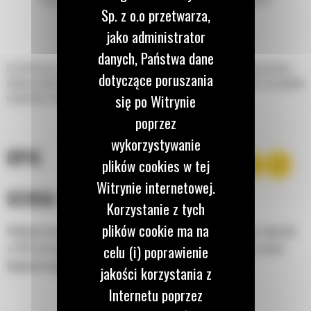
Sp. z o.o przetwarza,
jako administrator
danych, Państwa dane
Do 50% krótszy czas kopania oraz możliwość zachowania do 15% większej ilości
dotyczące poruszania
ładunku dzięki łyżce standardowej z serii Performance. Najlepszy wybór w przypadku
się po Witrynie
usypywania, wykopywania i załadunku ze skarp.
poprzez
wykorzystywanie
OPIS
plików cookies w tej
Witrynie internetowej.
SERIA PERFORMANCE
Korzystanie z tych
plików cookie ma na
Wykonaj więcej pracy przy mniejszym do 7% zużyciu paliwa, lepszym
o 15% utrzymywaniu ładunku oraz nawet o 50% krótszym czasie
celu (i) poprawienie
kopania/zasypywania.
jakości korzystania z
Internetu poprzez