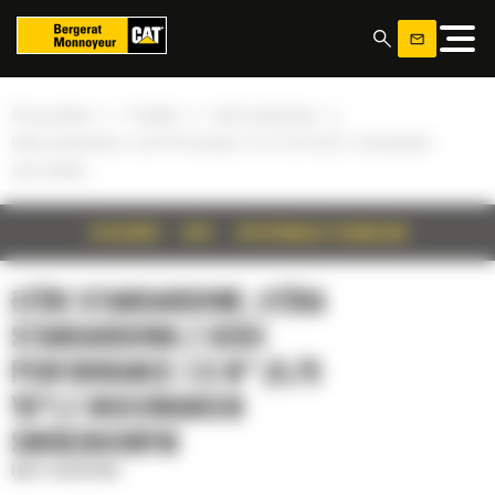
Panel zarządzania plikami cookies
»
»
»
Strona główna
Produkty
Łyżki standardowe
Łyżka standardowa z serii Performance 7,5 m³ (9,75 yd³) z mocowaniem
sworzniowym
SZCZEGÓŁY
OPIS
SPECYFIKACJA TECHNICZNA
ŁYŻKI STANDARDOWE, ŁYŻKA
STANDARDOWA Z SERII
PERFORMANCE 7,5 M³ (9,75
YD³) Z MOCOWANIEM
SWORZNIOWYM
Łyżki standardowe