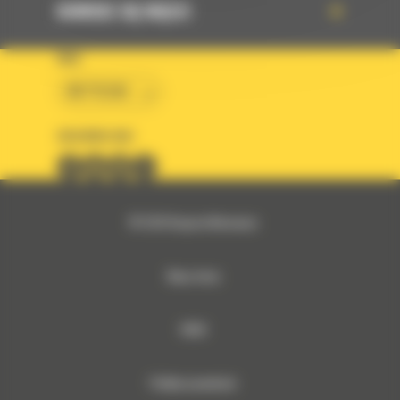
DOWIEDZ SIĘ WIĘCEJ
KRAJ
BM POLSKA
OBSERWUJ NAS
© 2026 Bergerat-Monnoyeur
Mapa strony
RODO
Polityka prywatności