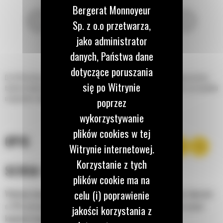
Bergerat Monnoyeur
Sp. z o.o przetwarza,
jako administrator
danych, Państwa dane
dotyczące poruszania
Do 50% krótszy czas kopania oraz możliwość zachowania do 15% większej ilości
się po Witrynie
ładunku dzięki łyżce standardowej z serii Performance. Najlepszy wybór w przypadku
usypywania, wykopywania i załadunku ze skarp.
poprzez
wykorzystywanie
plików cookies w tej
OPIS
Witrynie internetowej.
Korzystanie z tych
SERIA PERFORMANCE
plików cookie ma na
celu (i) poprawienie
Wykonaj więcej pracy przy mniejszym do 7% zużyciu paliwa, lepszym
o 15% utrzymywaniu ładunku oraz nawet o 50% krótszym czasie
jakości korzystania z
kopania/zasypywania.