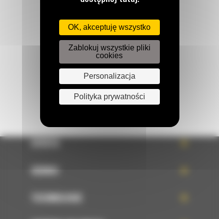
Zadzwoń do nas
122 100 122
OK, akceptuję wszystko
Zablokuj wszystkie pliki
Napisz do nas
cookies
WYŚLIJ WIADOMOŚĆ
Personalizacja
Polityka prywatności
OFERTA
SERWIS
TECHNOLOGIE