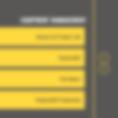
EQUIPMENT MANAGEMENT
System Cat Product Link
VisionLink®
Cat Inspect
VisionLink® Productivity