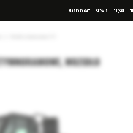
MASZYNY CAT
SERWIS
CZĘŚCI
T
»
e
Wozidło sztywnoramowe 772
ZTYWNORAMOWE, WOZIDŁO