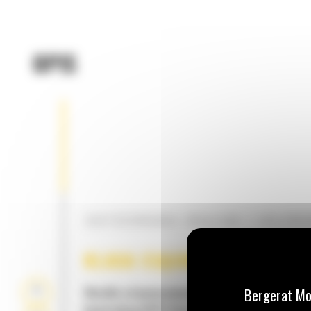
OPIS
ZASTOSOWANIA ZWIĄZANE Z HOLOWA
KLASA CIĄGNIKA ROPS
Wozidło sztywnoramowe z niezabudowanym podw
Bergerat Mo
konstrukcją ROPS firmy Cat® ma certyfikat ISO