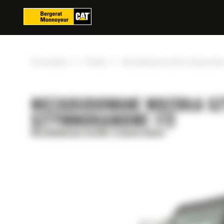
Panel zarządzania plikami cookies
»
»
Strona główna
Produkty
Niezabudowane wozidła sztywnoramow
NIEZABUDOWANE WOZIDŁA S
SZTYWNORAMOWE 772
Niezabudowane wozidła sztywnoramowe