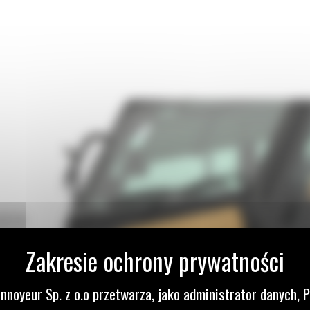
NIEM
oziem i
nnoyeur Sp. z o.o przetwarza, jako administrator danych, 
 3471,