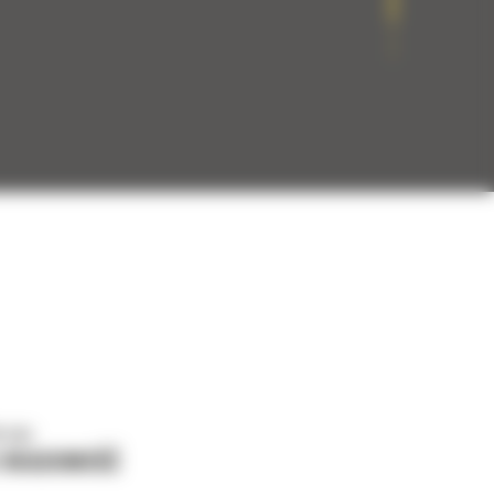
o nas
J WIADOMOŚĆ