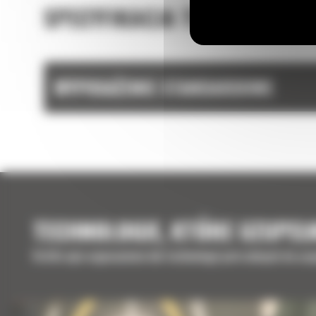
SPECYFIKACJA TECHNICZNA
WYPOSAŻENIE STANDARDOWE
TECHNOLOGIE, KTÓRE UZUPEŁ
Krótki opis wyposażenia lub technologii potrzebnych do uz