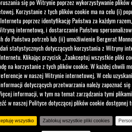
ruszania się po Witrynie poprzez wykorzystywanie plików 
lowania.
etowej. Korzystanie z tych plików cookie ma na celu (i) pop
 Internetu poprzez identyfikację Państwa za każdym razem,
PORTEM
itryną internetową, i dostarczanie Państwu spersonalizo
 do Państwa potrzeb lub (ii) umożliwienie Bergerat Monno
dań statystycznych dotyczących korzystania z Witryny int
nternetu. Klikając przycisk „Zaakceptuj wszystkie pliki co
dę na korzystanie z tych plików cookie. W każdej chwili 
referencje w naszej Witrynie internetowej. W celu uzyskani
nformacji dotyczących przetwarzania należy zapoznać się 
ięcej informacji, w tym na temat zarządzania tymi plikam
eźć w naszej Polityce dotyczącej plików cookie dostępnej t
ceptuję wszystko
Zablokuj wszystkie pliki cookies
Person