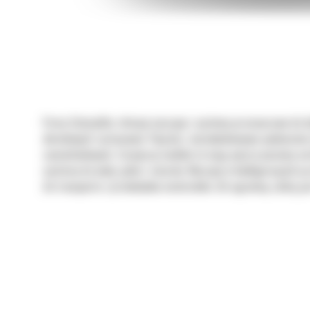
Firma Caterpillar oferuje maszyny i systemy przeznaczone do 
określonych zastosowań. Pojazdy z niezabudowanym podwoziem 
samochodowych. Zazwyczaj modele te mają wyższe poziomy cert
cysterny do wody, paliw i smarów. Maszyny w konfiguracjach 
do transportu i przeładunku materiałów. Ich ogromną zaletą j