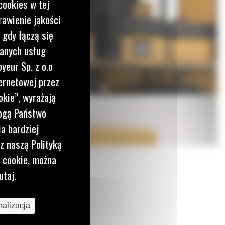
cookies w tej
rawienie jakości
 gdy łączą się
wanych usług
yeur Sp. z o.o
ernetowej przez
okie”, wyrażają
mogą Państwo
a bardziej
z naszą Polityką
i cookie, można
utaj.
alizacja