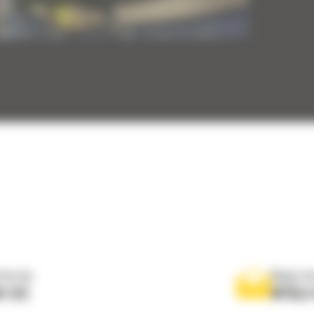
 do nas
Napisz d
0 122
WYŚLI