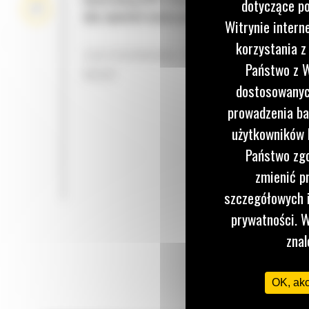
dotyczące po
aby zapewnić wyższy poziom ochrony podczas ho
Witrynie intern
korzystania z
ZASTOSOWANIA ZWIĄZANE Z TRANS
Państwo z W
WODY
dostosowanych
prowadzenia ba
użytkowników I
Państwo zgo
zmienić p
szczegółowych i
prywatności. W
znal
OK, ak