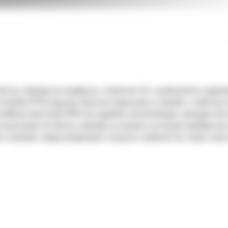
dalszej rozbudowy we współpracy z dealerami Cat i producentami oryginal
(modele WTR) mogą być fabrycznie wyposażone w siłowniki, a większość o
yfikacji konstrukcji ROPS do ciągników samochodowych, wymagane dla m
przeznaczonych do dalszej rozbudowy są używane w przemyśle wydobywczym
est możliwość zakupu kompletnych rozwiązań u dealerów Cat, dzięki czemu