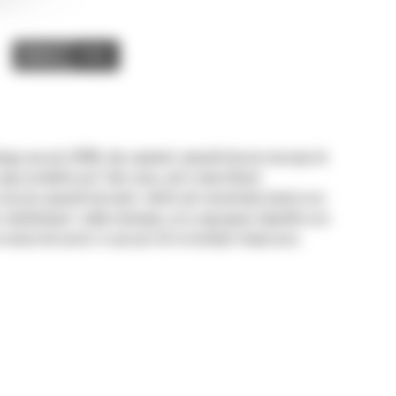
Video
Zdjęcia
nego sprzętu (OEM), aby zapewnić specjalistyczne maszyny do
pcji produktu jest taka sama, jak w wywrotkach
aszyn specjalistycznych, takich jak samochody lawety oraz
, budowlanym i wyburzeniowym, przy segregacji odpadów oraz
 można korzystać ze sprzętu Cat na każdym etapie prac.