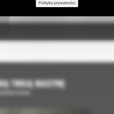
Polityka prywatności
NIĄ TWOJĄ MASZYNĘ
upełnienia maszyny