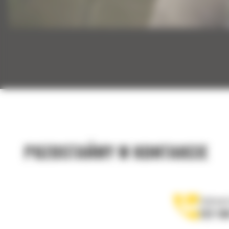
POZOSTAŃMY W KONTAKCIE
Zadzwoń
122 10