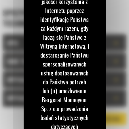
jakości korzystania z
Internetu poprzez
SPECYFIKACJA
identyfikację Państwa
TECHNICZNA
za każdym razem, gdy
łączą się Państwo z
+
OPIS
Witryną internetową, i
dostarczanie Państwu
+
DANE TECHNICZNE
spersonalizowanych
usług dostosowanych
+
WYPOSAŻENIE STANDARDOWE
do Państwa potrzeb
lub (ii) umożliwienie
+
WYPOSAŻENIE OPCJONALNE
Bergerat Monnoyeur
Sp. z o.o prowadzenia
badań statystycznych
POBIERZ BROSZURĘ
dotyczących