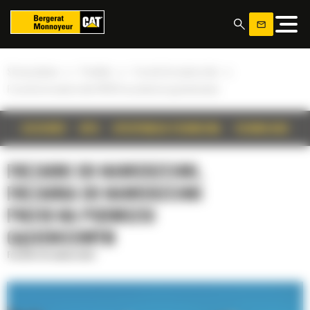
Panel zarządzania plikami cookies
»
»
»
Strona główna
Produkty
Frezarki do nawierzchni
Frezarka do nawierzchni PM310 na podwoziu gąsienicowym
SZCZEGÓŁY
OPIS
SPECYFIKACJA TECHNICZNA
TECHNOLOGIE
FREZARKI DO NAWIERZCHNI,
FREZARKA DO NAWIERZCHNI
PM310 NA PODWOZIU
GĄSIENICOWYM
Frezarki do nawierzchni