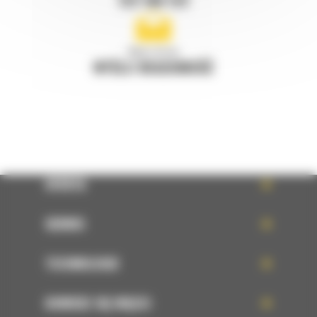
Napisz do nas
WYŚLIJ WIADOMOŚĆ
OFERTA
SERWIS
TECHNOLOGIE
DOWIEDZ SIĘ WIĘCEJ