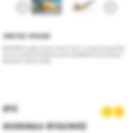
ZWROTNA I WYDAJNA
Model PM310 to wydajna i bardzo zwrotna frezarka o szerokości skrawania 1000
mm, która umożliwia kontrolowane usuwanie całej głębokości dróg asfaltowych i
betonowych w jednym przebiegu.
OPIS
DOSKONAŁA WYDAJNOŚĆ