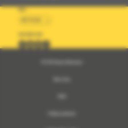
KRAJ
BM POLSKA
OBSERWUJ NAS
© 2026 Bergerat-Monnoyeur
Mapa strony
RODO
Polityka prywatności