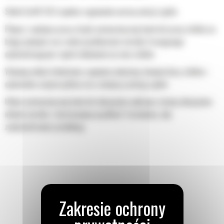
Silnik Cat® C9.3 spełnia regionalne normy emisji spalin
Płynna i wydajna praca dzięki automatycznej kontroli pracy silnika na
biegu jałowym oraz wielu prędkościom wirnika frezującego
optymalizującym zapotrzebowanie na moc silnika
Wydajny układ chłodzenia zapewnia właściwą temperaturę silnika i
optymalne zużycie paliwa oraz mniejszą emisję spalin
Układ automatycznej kontroli obciążenia wykrywa zmiany obciążenia
układu wirnika i dostosowuje prędkość frezowania, aby
zoptymalizować produkcję