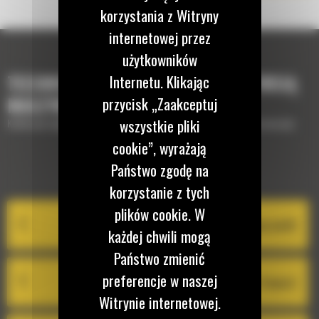
korzystania z Witryny
internetowej przez
użytkowników
TECHNOLOGIE, KTÓRE UZUPEŁNIĄ TWOJĄ
Internetu. Klikając
MASZYNĘ
przycisk „Zaakceptuj
wszystkie pliki
Krótki opis wyposażenia lub technologii potrzebnych do uzupełnienia maszyny
cookie”, wyrażają
Państwo zgodę na
EQUIPMENT MANAGEMENT
korzystanie z tych
plików cookie. W
VisionLink®
każdej chwili mogą
Państwo zmienić
preferencje w naszej
Cat Inspect
Witrynie internetowej.