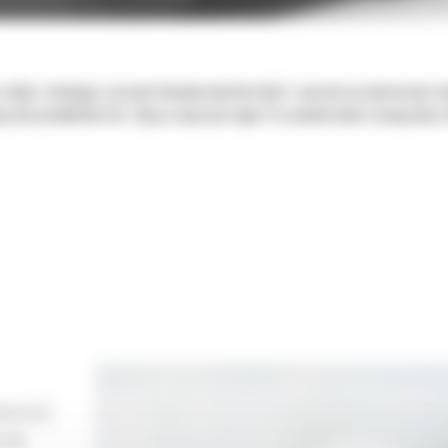
adań, stawiając zarazem bezpieczeństwo ludzi i sprzętu na pierwszym mie
wą dla produktów Cat. Złącza osprzętu typu S to uniwersalne rozwiązanie,
WNOŚĆ
IOM