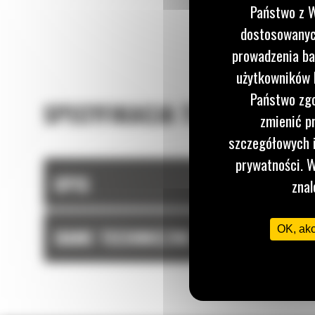
Państwo z W
dostosowanych
prowadzenia ba
użytkowników I
Państwo zgo
SPECYFIKACJA TECHNICZNA
zmienić p
szczegółowych i
prywatności. W
OPIS
znal
OK, ak
DANE TECHNICZNE