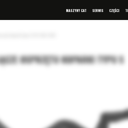
MASZYNY CAT
SERWIS
CZĘŚCI
T
przętu koparki typu S S70: 566-2349
ŁĄCZE OSPRZĘTU KOPARKI TYPU S