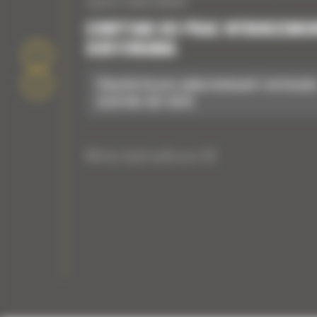
cięcia zbiorników
CHWYTAKI DO PRAC WYBURZENIO
SORTOWANIA
Chwytak do prac wyburzeniowych i sortowani
G318 WH: 587-8970
Młoty hydrauliczne GC