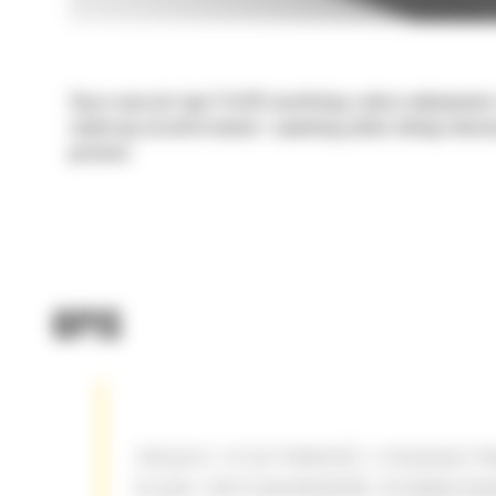
Złącza osprzętu typu S Cat® umożliwiają szybsze wykonywanie z
zwiększają wszechstronność i zapewniają jakość obsługi właści
poziomie.
OPIS
ZWIĘKSZ EFEKTYWNOŚĆ I PRODUKTY
DZIĘKI ZINTEGROWANYM TECHNOLOG