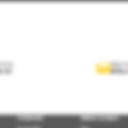
rtowania
 do nas
Napisz d
0 122
WYŚLI
TECHNOLOGIE
DOWIEDZ SIĘ WIĘCEJ