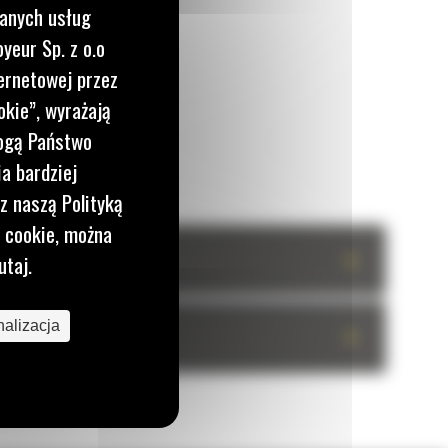
wanych usług
yeur Sp. z o.o
ernetowej przez
okie”, wyrażają
mogą Państwo
a bardziej
z naszą Polityką
i cookie, można
+
utaj.
alizacja
+