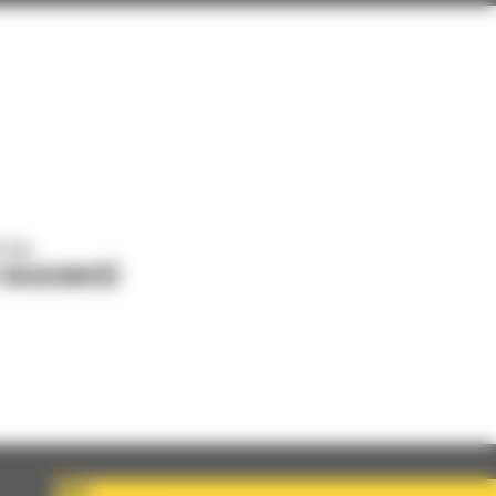
o nas
J WIADOMOŚĆ
KRAJ