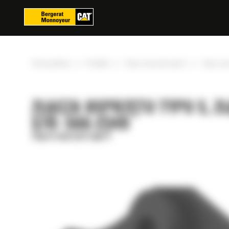
Panel zarządzania plikami cookies
»
»
»
Strona główna
Produkty
Złącza osprzętu typu S
Złącze os
ZŁĄCZA OSPRZĘTU TYPU S, Z
S70: 566-2349
Złącza osprzętu typu S