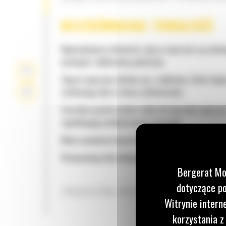
NIEZRÓWNANA TRWAŁOŚĆ
Najważniejsze elementy złącza osprzętu są osłon
wewnątrz odlewanej podstawy
Złącze osprzętu składa się z odlewów, które lepi
zachowują siłę w miarę użytkowania
Szerokie powierzchnie styku do łączenia osprzęt
zapobiegają nadmiernemu ścieraniu
Mała wysokość konstrukcji stabilizuje siłę odspa
Wzmocniony klin blokujący mocno trzyma osprzę
Bergerat Mo
dotyczące po
ZWIĘKSZONA WSZECHSTRONNOŚĆ
Witrynie intern
korzystania z