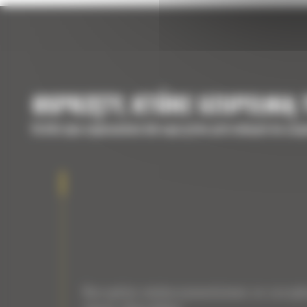
OSPRZĘTY, KTÓRE UZUPEŁNIĄ
Krótki opis wyposażenia lub osprzętów potrzebnych do uzup
Narzędzie wieloczynnościowe ze szczę