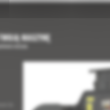
 TWOJĄ MASZYNĘ
ełnienia maszyny
kami do