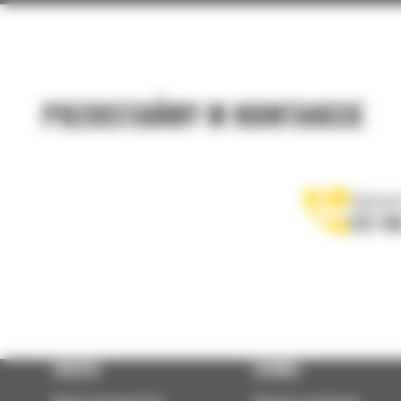
Chwytaki do prac wyburzeniowych i so
MŁOTY HYDRAULICZNE GC
POZOSTAŃMY W KONTAKCIE
H120GC S
Zadzwoń
122 10
Wysokowydajne młoty hydrauliczne
OFERTA
SERWIS
Młoty hydrauliczne GC