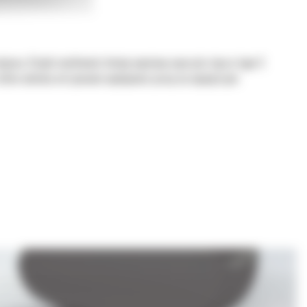
jscu. Dzięki możliwości łatwej wymiany osprzętu złącza typu S
 które ułatwia utrzymanie wydajności pracy na najwyższym