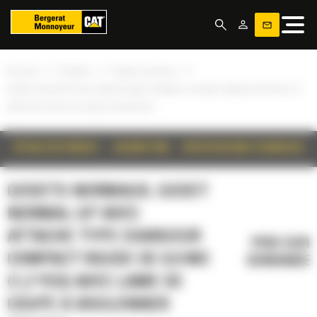
Panneau de gestion des cookies
»
»
»
Accueil
Produits
Godets normaux
Godet normal GP avec attache type chargeur compact rigide de 0,9 m3 (1,2
yd3) avec lame de coupe à boulonner
DÉTAILS DU PRODUIT
DESCRIPTION
SPÉCIFICATIONS TECHNIQUES
GODETS NORMAUX, GODET
NORMAL GP AVEC
ATTACHE TYPE CHARGEUR
PRIX SUR
COMPACT RIGIDE DE 0,9 M3
DEMANDE
(1,2 YD3) AVEC LAME DE
COUPE À BOULONNER