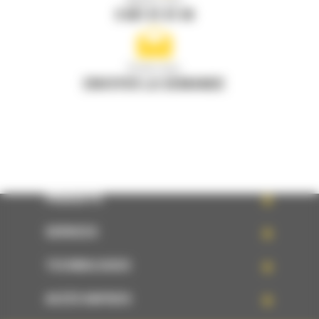
Appelez-nous
0 801 01 01 04
Écrivez-nous
ENVOYER LA DEMANDE
PRODUITS
SERVICES
TECHNOLOGIES
ACCÈS RAPIDES