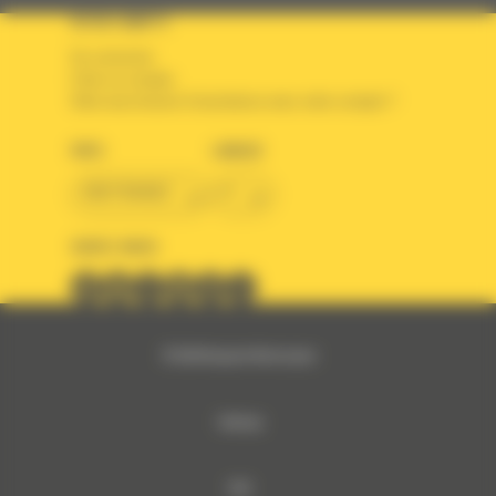
VOTRE COMPTE
Se connecter
Créer un compte
Votre avez besoin d'assistance avec votre compte ?
PAYS
LANGUE
BM FRANCE
fr
SUIVEZ-NOUS
© 2024 Bergerat-Monnoyeur
Sitemap
RSE