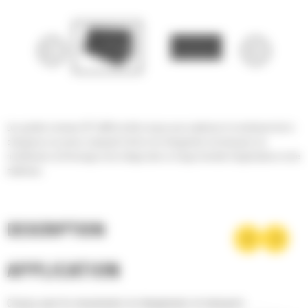
Les godets normaux GP Cat® ont été conçus pour optimiser le rendement de la
chargeuse sur pneus compacte Cat lors du chargement, du transport, du
nivellement, du finissage et du vidage dans un large éventail d'applications et de
matériaux.
DESCRIPTION
APPLICATION
Conçus pour le creusement, le chargement, le transport,