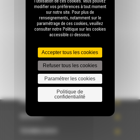
l’utilisation de ces cookies. Vous pouvez
modifier vos préférences à tout moment
sur notre site. Pour plus de
Appelez-nous
renseignements, notamment sur le
0 801 01 01 04
paramétrage de ces cookies, veuillez
consulter notre Politique sur les cookies
accessible ci-dessous.
Écrivez-nous
ENVOYER LA DEMANDE
Accepter tous les cookies
Refuser tous les cookies
Paramétrer les cookies
Politique de
confidentialité
PRODUITS
SERVICES
TECHNOLOGIES