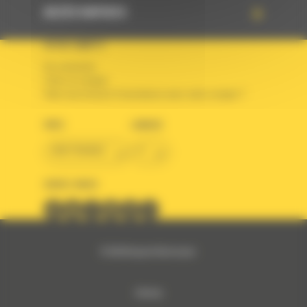
ACCÈS RAPIDES
VOTRE COMPTE
Se connecter
Créer un compte
Votre avez besoin d'assistance avec votre compte ?
PAYS
LANGUE
BM FRANCE
fr
SUIVEZ-NOUS
© 2024 Bergerat-Monnoyeur
Sitemap