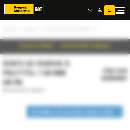
Panneau de gestion des cookies
»
»
»
Accueil
Produits
Dents de fourche à palettes
DÉTAILS DU PRODUIT
SPÉCIFICATIONS TECHNIQUES
DENTS DE FOURCHE À
PRIX SUR
PALETTES, 1 525 MM
DEMANDE
(60 IN)
Dents de fourche à palettes
DISPONIBLE EN LOCATION LONGUE DURÉE