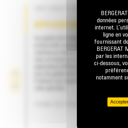
UNE CONCEPTION À GORGE OUVERT
BERGERAT M
données perso
APPLICATION
internet. L’ut
ligne en v
Les godets de la série Performance augment
fournissant de
productivité, assurent une plus grande réten
BERGERAT MON
matériau et réduisent la consommation de c
par les inter
avec un travail au tas facilité dans de nomb
ci-dessous, vo
applications différentes. Le facteur de remp
préférenc
pour les godets de la série Performance per
notamment sur
d'obtenir une capacité jusqu'à 115 % supéri
celle spécifiée.
Accepter
FORME DES PROFILS