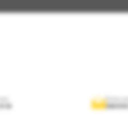
nous
Écrivez-no
 01 04
ENVOYER