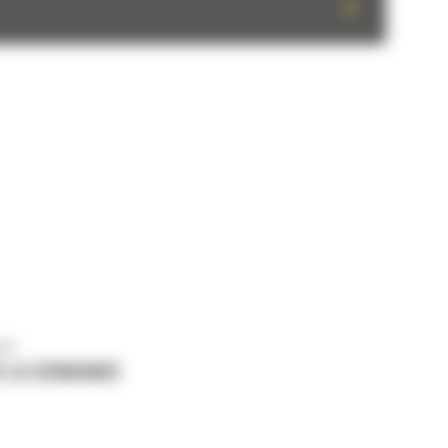
+
us
 LA DEMANDE