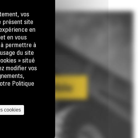
tement, vos
e présent site
e expérience en
 et en vous
) à permettre à
usage du site
ookies » situé
ez modifier vos
ignements,
otre Politique
es cookies