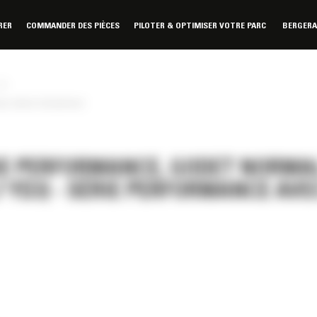
RER
COMMANDER DES PIÈCES
PILOTER & OPTIMISER VOTRE PARC
BERGER
»
vec dents à boulonner
IE PERFORMANCE, GODET NORMA
,7 YD3) - SÉRIE PERFORMANCE AVE