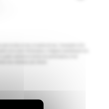
r la mise en tas, la reprise de tas, l'excavation et le
dets de la série Performance s'intègrent parfaitement à la
ne un godet optimisé en termes de performances et de
ntion des matériaux plus élevés.