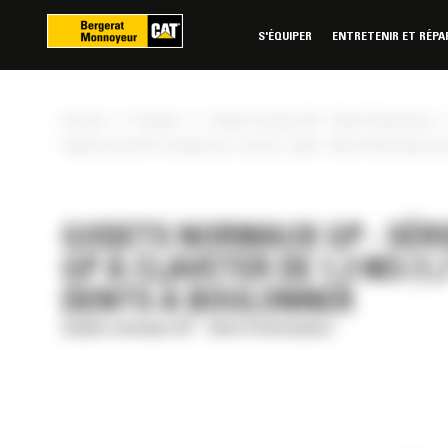
Panneau de gestion des cookies
S'ÉQUIPER
ENTRETENIR ET RÉPA
»
»
Accueil
Produits
Godets normaux GP - Série Performance
Godet normal GP à claveter de 1,3 m3 (1,7 yd3) - Série Performance a
GODETS NORMAUX GP - SÉR
GP À CLAVETER DE 1,3 M3 (1
DENTS À BOULONNER
Godets normaux GP - Série Performance