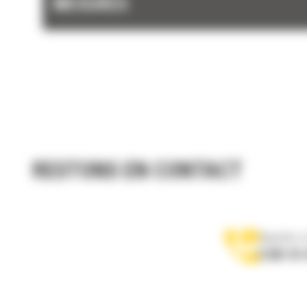
MESURES
RESTONS EN CONTACT
Appelez-
0 801 01