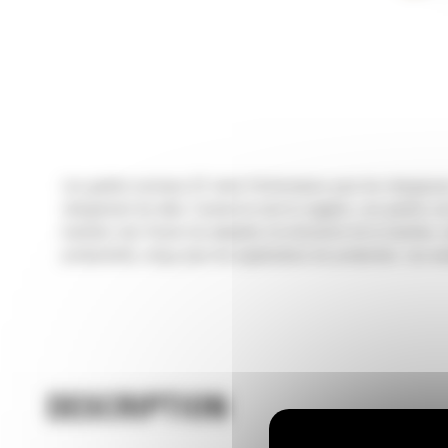
Les godets normaux GP série Performance pour les chargeuses 
chargement de talus. Comme le nom le suggère, ces godets son
machine: leur forme est adaptée à la timonerie de la machine, 
productivité, conçu pour les applications de production. Les 
DESCRIPTION