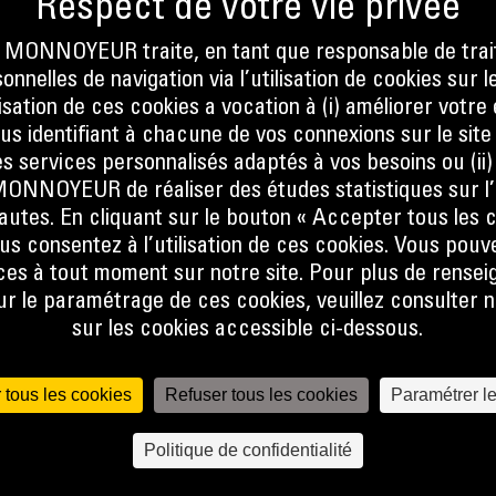
E
ONNOYEUR traite, en tant que responsable de trai
nnelles de navigation via l’utilisation de cookies sur l
ilisation de ces cookies a vocation à (i) améliorer votr
ous identifiant à chacune de vos connexions sur le site
ent la
s services personnalisés adaptés à vos besoins ou (ii
tion du
NOYEUR de réaliser des études statistiques sur l’
arburant
nautes. En cliquant sur le bouton « Accepter tous les c
reuses
us consentez à l’utilisation de ces cookies. Vous pouv
lissage
es à tout moment sur notre site. Pour plus de rense
met
 le paramétrage de ces cookies, veuillez consulter n
eure que
sur les cookies accessible ci-dessous.
 tous les cookies
Refuser tous les cookies
Paramétrer l
Politique de confidentialité