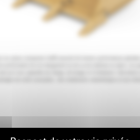
sur pneus compactes Cat® assurent de bonnes performances globales pou
t performants lors du chargement au tas ou de matériau en place. Les go
ainsi qu'à ses capacités de charge, de levage et d'inclinaison. Cela don
avantages de cette conception : des rendements volumétriques et une réte