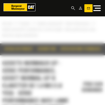
Panneau de gestion des cookies
»
»
»
Accueil
Produits
Godets normaux GP - Série Performance
Godet normal GP à claveter de 1,4 m3 (1,8 yd3) - Série performance avec
lame de coupe à boulonner
DÉTAILS DU PRODUIT
DESCRIPTION
SPÉCIFICATIONS TECHNIQUES
GODETS NORMAUX GP -
SÉRIE PERFORMANCE,
GODET NORMAL GP À
PRIX SUR
CLAVETER DE 1,4 M3 (1,8
DEMANDE
YD3) - SÉRIE
PERFORMANCE AVEC LAME