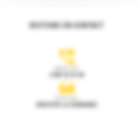
RESTONS EN CONTACT
Appelez-nous
0 801 01 01 04
Écrivez-nous
ENVOYER LA DEMANDE