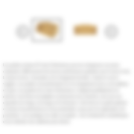
Les godets normaux GP série Performance pour les chargeuses sur pneus
compactes Cat® assurent de bonnes performances globales pour la mise en tas,
la reprise de tas, l'excavation et le chargement de talus. Comme le nom le
suggère, ces godets sont performants lors du chargement au tas ou de matériau
en place. Les godets de la série Performance s'intègrent parfaitement à la
machine: leur forme est adaptée à la timonerie de la machine, ainsi qu'à ses
capacités de charge, de levage et d'inclinaison. Cela donne un godet optimisé
en termes de performances et de productivité, conçu pour les applications de
production. Les avantages de cette conception : des rendements volumétriques
et une rétention des matériaux plus élevés.