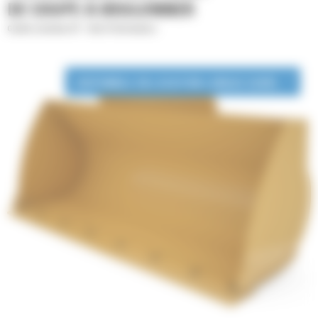
DE COUPE À BOULONNER
Godets normaux GP - Série Performance
DISPONIBLE EN LOCATION LONGUE DURÉE