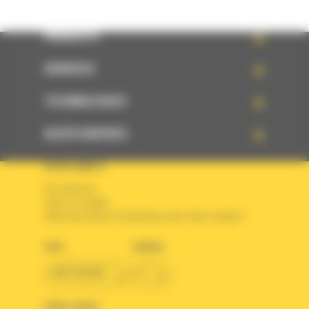
PRODUITS
SERVICES
TECHNOLOGIES
ACCÈS RAPIDES
VOTRE COMPTE
Se connecter
Créer un compte
Votre avez besoin d'assistance avec votre compte ?
PAYS
LANGUE
BM FRANCE
fr
SUIVEZ-NOUS