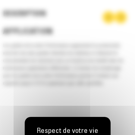
DESCRIPTION
APPLICATION
Les godets de la série Performance augmentent la productivité,
assurent une plus grande rétention du matériau et réduisent la
consommation de carburant avec un travail au tas facilité dans de
nombreuses applications différentes. Le facteur de remplissage
pour les godets de la série Performance permet d'obtenir une
capacité jusqu'à 115 % supérieure que celle spécifiée.