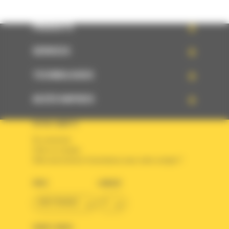
PRODUITS
SERVICES
TECHNOLOGIES
ACCÈS RAPIDES
VOTRE COMPTE
Se connecter
Créer un compte
Votre avez besoin d'assistance avec votre compte ?
PAYS
LANGUE
BM FRANCE
fr
SUIVEZ-NOUS