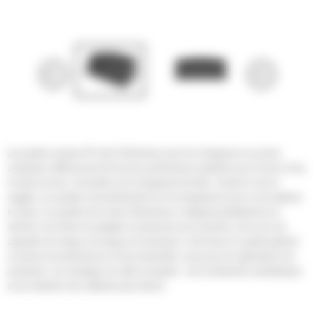
Les godets normaux GP série Performance pour les chargeuses sur pneus
compactes Cat® assurent de bonnes performances globales pour la mise en tas,
la reprise de tas, l'excavation et le chargement de talus. Comme le nom le
suggère, ces godets sont performants lors du chargement au tas ou de matériau
en place. Les godets de la série Performance s'intègrent parfaitement à la
machine: leur forme est adaptée à la timonerie de la machine, ainsi qu'à ses
capacités de charge, de levage et d'inclinaison. Cela donne un godet optimisé
en termes de performances et de productivité, conçu pour les applications de
production. Les avantages de cette conception : des rendements volumétriques
et une rétention des matériaux plus élevés.