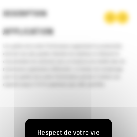
DESCRIPTION
APPLICATION
Les godets de la série Performance augmentent la productivité,
assurent une plus grande rétention du matériau et réduisent la
consommation de carburant avec un travail au tas facilité dans de
nombreuses applications différentes. Le facteur de remplissage
pour les godets de la série Performance permet d'obtenir une
capacité jusqu'à 115 % supérieure que celle spécifiée.