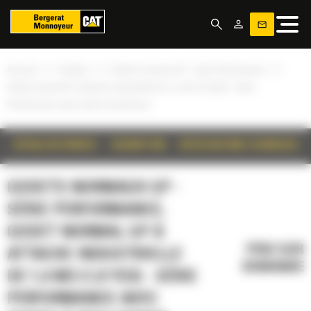
Panneau de gestion des cookies
»
»
»
Accueil
Produits
Godets normaux GP - Série Performance
Godet normal GP à attache industrielle de 1,4 m3 (1,8 yd3) - Série
Performance avec dents à boulonner
DÉTAILS DU PRODUIT
DESCRIPTION
SPÉCIFICATIONS TECHNIQUES
GODETS NORMAUX GP -
SÉRIE PERFORMANCE,
GODET NORMAL GP À
PRIX SUR
ATTACHE INDUSTRIELLE
DEMANDE
DE 1,4 M3 (1,8 YD3) - SÉRIE
PERFORMANCE AVEC