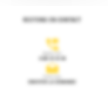
RESTONS EN CONTACT
Appelez-nous
0 801 01 01 04
Écrivez-nous
ENVOYER LA DEMANDE