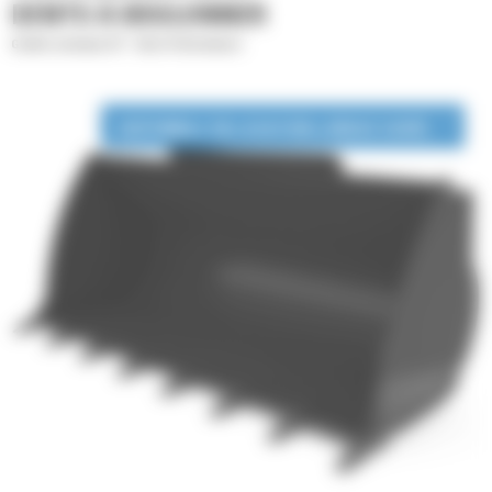
DENTS À BOULONNER
Godets normaux GP - Série Performance
DISPONIBLE EN LOCATION LONGUE DURÉE