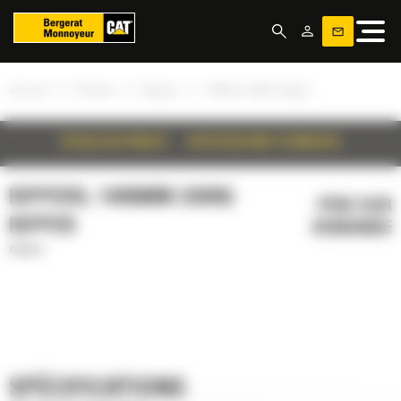
Panneau de gestion des cookies
»
»
»
Accueil
Produits
Rippers
1495mm (59in) Ripper
DÉTAILS DU PRODUIT
SPÉCIFICATIONS TECHNIQUES
RIPPERS, 1495MM (59IN)
PRIX SUR
RIPPER
DEMANDE
Rippers
SPÉCIFICATIONS