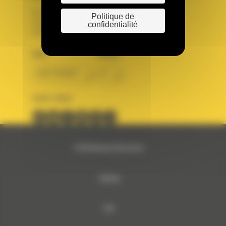
Se connecter
Politique de
Créer un compte
confidentialité
Votre avez besoin d'assistance avec votre compte ?
PAYS
LANGUE
BM FRANCE
fr
SUIVEZ-NOUS
© 2024 Bergerat-Monnoyeur
Sitemap
RSE