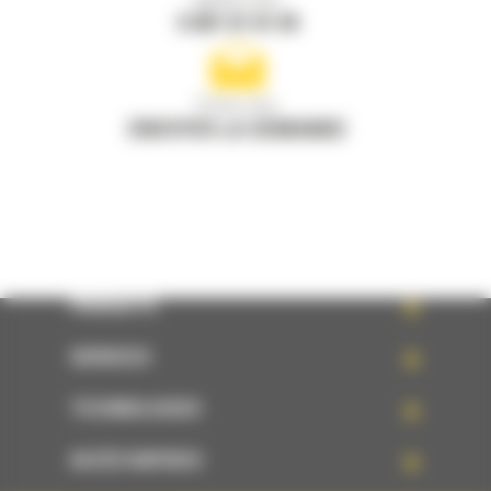
Appelez-nous
0 801 01 01 04
Écrivez-nous
ENVOYER LA DEMANDE
PRODUITS
SERVICES
TECHNOLOGIES
ACCÈS RAPIDES