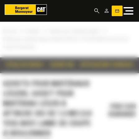
Panneau de gestion des cookies
»
»
»
Accueil
Produits
Godets pour matériaux légers
Godet pour matériau léger à attache ISO de 1,5 m3 (2,0 yd3) avec lame de
coupe à boulonner
DÉTAILS DU PRODUIT
DESCRIPTION
SPÉCIFICATIONS TECHNIQUES
GODETS POUR MATÉRIAUX
LÉGERS, GODET POUR
MATÉRIAU LÉGER À
PRIX SUR
ATTACHE ISO DE 1,5 M3 (2,0
DEMANDE
YD3) AVEC LAME DE COUPE
À BOULONNER