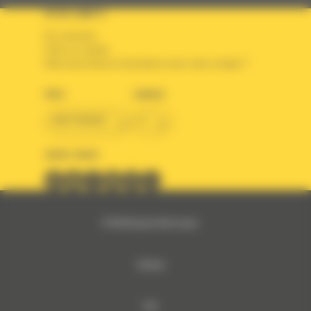
VOTRE COMPTE
Se connecter
Créer un compte
Votre avez besoin d'assistance avec votre compte ?
PAYS
LANGUE
BM FRANCE
fr
SUIVEZ-NOUS
© 2024 Bergerat-Monnoyeur
Sitemap
RSE