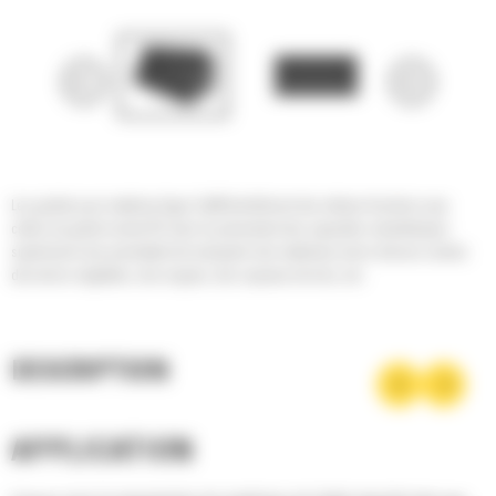
Les godets pour matériau léger Cat® bénéficient des mêmes fonctions que
celles du godet normal GP, mais ils présentent des capacités volumétriques
supérieures leur permettant de manipuler des matériaux moins denses comme
des terres végétales, des engrais, des copeaux de bois, etc.
DESCRIPTION
APPLICATION