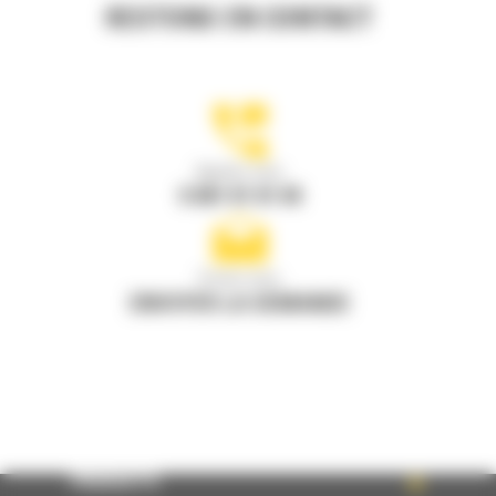
RESTONS EN CONTACT
Appelez-nous
0 801 01 01 04
Écrivez-nous
ENVOYER LA DEMANDE
PRODUITS