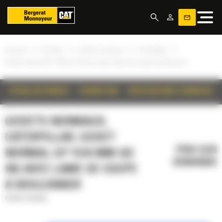
Panneau de gestion des cookies
»
»
»
»
Accueil
Produits
Godets normaux
Caterpillar
Godet normal GP 1576 mm (62 in) avec lame de coupe à boulonner
DÉTAILS DU PRODUIT
DESCRIPTION
SPÉCIFICATIONS TECHNIQUES
GODETS NORMAUX,
CATERPILLAR, GODET
PRIX SUR
NORMAL GP 1576 MM (62
DEMANDE
IN) AVEC LAME DE COUPE
À BOULONNER
Godets normaux