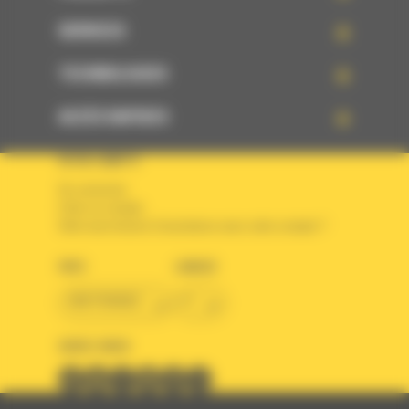
SERVICES
TECHNOLOGIES
ACCÈS RAPIDES
VOTRE COMPTE
Se connecter
Créer un compte
Votre avez besoin d'assistance avec votre compte ?
PAYS
LANGUE
BM FRANCE
fr
SUIVEZ-NOUS