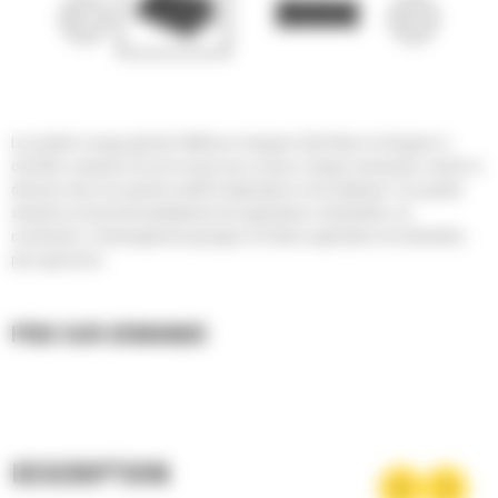
Les godets à usage général Cat® pour chargeurs Skid Steer et chargeurs à
chenilles compacts Cat sont conçus pour creuser, charger, transporter, niveler et
déverser dans une grande variété d'applications et de matériaux. Ces godets
standard conviennent parfaitement aux applications industrielles, de
construction, d'aménagement paysager et d'autres applications de démolition
plus agressives.
PRIX SUR DEMANDE
DESCRIPTION