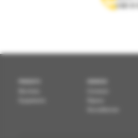
0 801 01
PRODUITS
SERVICES
Machines
Entretenir
Équipements
Réparer
Reconditionner