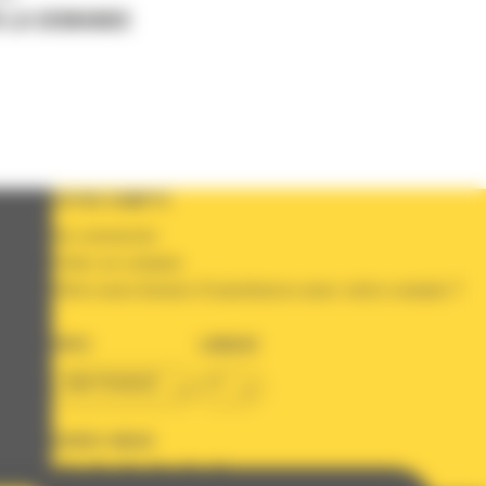
 LA DEMANDE
VOTRE COMPTE
Se connecter
Créer un compte
Votre avez besoin d'assistance avec votre compte ?
PAYS
LANGUE
BM FRANCE
fr
SUIVEZ-NOUS