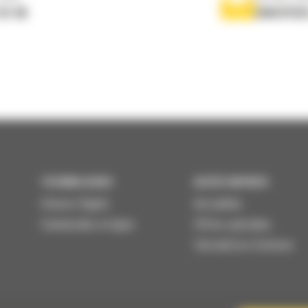
 01 04
ENVOYER
TECHNOLOGIES
ACCÈS RAPIDES
Univers Digital
Actualités
Commandez en ligne
Offres spéciales
Calculatrice Carbone