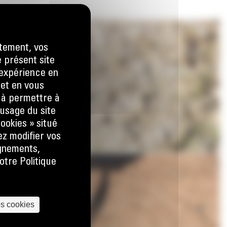
tement, vos
e présent site
e expérience en
 et en vous
) à permettre à
usage du site
ookies » situé
ez modifier vos
ignements,
otre Politique
es cookies