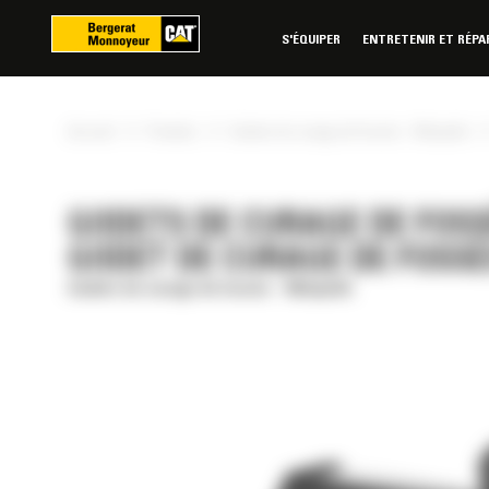
Panneau de gestion des cookies
S'ÉQUIPER
ENTRETENIR ET RÉPA
»
»
Accueil
Produits
Godets de curage de fossés - Minipelle
GODETS DE CURAGE DE FOSSÉ
GODET DE CURAGE DE FOSSÉS
Godets de curage de fossés - Minipelle
RÉE