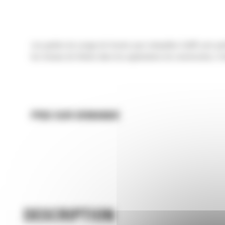
Les godets de curage de fossés pour minipelles Cat® sont par
les travaux de finition dans les applications de construction, d
PRIX SUR DEMANDE
DESCRIPTION