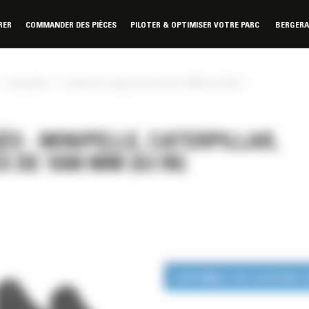
RER
COMMANDER DES PIÈCES
PILOTER & OPTIMISER VOTRE PARC
BERGER
»
»
Caterpillar
Godet de curage de fossés de 1600 mm (63 in)
S - MINIPELLE, CATERPILLAR,
 DE 1600 MM (63 IN)
DISPONIBLE EN LOCATION 