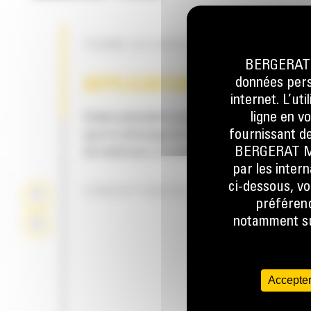
FORME DU GODET
BERGERAT M
données perso
APPLICATION
internet. L’ut
ligne en v
Godet polyvalent pour diverses applications t
fournissant de
que le nettoyage de tranchées larges, le ch
BERGERAT MON
de matériaux, le nivellement, le talutage, etc.
par les inter
ci-dessous, vo
CONCEPTION DU GODET
préférenc
notamment sur
Accepter