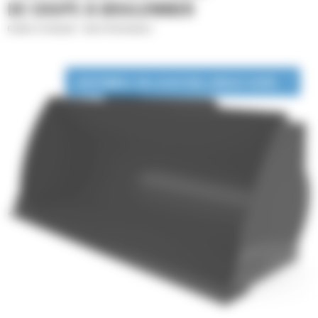
DE COUPE À BOULONNER
Godets à fond plat - Série Performance
DISPONIBLE EN LOCATION LONGUE DURÉE