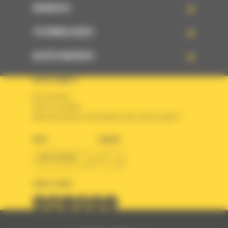
SERVICES
TECHNOLOGIES
ACCÈS RAPIDES
VOTRE COMPTE
Se connecter
Créer un compte
Votre avez besoin d'assistance avec votre compte ?
PAYS
LANGUE
BM FRANCE
fr
SUIVEZ-NOUS