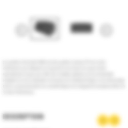
Les godets à fond plat Cat® sont des godets normaux GP de la série
Performance qui intègrent un long fond et une lame de coupe arrière
spécialement conçus pour offrir des résultats optimaux et une productivité
inégalée lors de la réalisation de travaux de nivellement léger ou de rétrocavage
tout en conservant toutes les caractéristiques de chargement exceptionnelles de
la série Performance.
DESCRIPTION