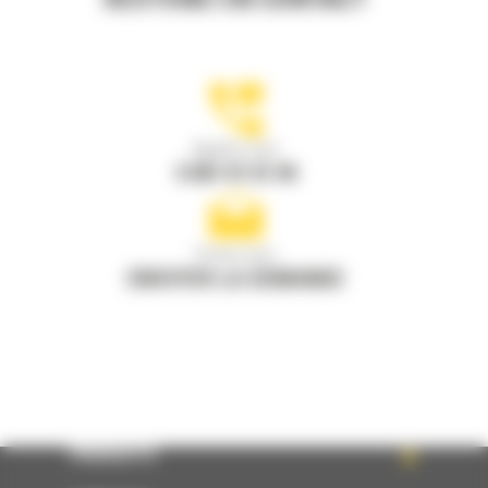
RESTONS EN CONTACT
Appelez-nous
0 801 01 01 04
Écrivez-nous
ENVOYER LA DEMANDE
PRODUITS