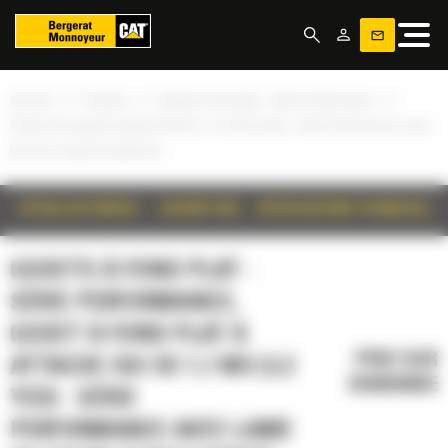
Panneau de gestion des cookies
»
»
»
Accueil
Produits
Godets à fond plat - Série Performance
Godet à fond plat à attache ISO de 1,7 m3 (2,2 yd3) - Série Performance avec
lame de coupe à boulonner
DÉTAILS DU PRODUIT
DESCRIPTION
SPÉCIFICATIONS TECHNIQUES
GODETS À FOND PLAT -
SÉRIE PERFORMANCE,
GODET À FOND PLAT À
PRIX SUR
ATTACHE ISO DE 1,7 M3 (2,2
DEMANDE
YD3) - SÉRIE
PERFORMANCE AVEC LAME