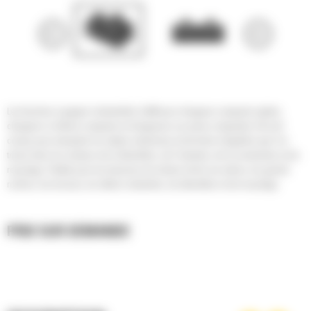
Les fourches à grappin industrielles Cat® pour chargeurs compacts rigides,
chargeurs à chaînes compacts et chargeuses sur pneus compactes Cat sont
conçus pour manipuler les objets volumineux et de forme irrégulière que l'on
trouve dans les secteurs de la démolition, de l'industrie, de la construction et du
recyclage. Parfaits pour les traverses de chemin de fer, les arbres, les grands
rochers, les brosses, les débris industriels, de démolition et de recyclage.
PRIX SUR DEMANDE