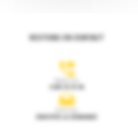
RESTONS EN CONTACT
Appelez-nous
0 801 01 01 04
Écrivez-nous
ENVOYER LA DEMANDE