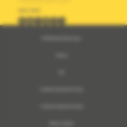
SUIVEZ-NOUS
© 2024 Bergerat-Monnoyeur
Sitemap
RSE
Conditions Générales de Vente
Conditions Générales d’Achats
Mentions légales