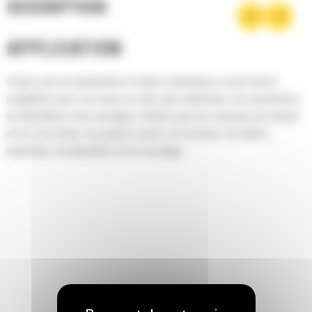
DESCRIPTION
APPLICATION
Conçus pour la manutention d'objets volumineux ou aux formes
irrégulières que l'on trouve sur des sites industriels, de construction,
de démolition et de recyclage. Parfaits pour les traverses de chemin
de fer, les arbres, les grands rochers, les brosses, les débris
industriels, de démolition et de recyclage.