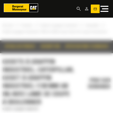
Panneau de gestion des cookies
»
»
»
»
Accueil
Produits
Godets à grappin industriel
Caterpillar
Godet à grappin industriel 1730 mm (68 in) avec lame de coupe à boulonner
DÉTAILS DU PRODUIT
DESCRIPTION
SPÉCIFICATIONS TECHNIQUES
GODETS À GRAPPIN
INDUSTRIEL, CATERPILLAR,
GODET À GRAPPIN
PRIX SUR
INDUSTRIEL 1730 MM (68
DEMANDE
IN) AVEC LAME DE COUPE
À BOULONNER
Godets à grappin industriel