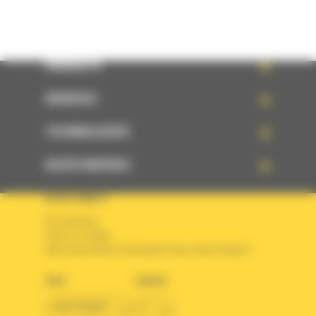
PRODUITS
SERVICES
TECHNOLOGIES
ACCÈS RAPIDES
VOTRE COMPTE
Se connecter
Créer un compte
Votre avez besoin d'assistance avec votre compte ?
PAYS
LANGUE
BM FRANCE
fr