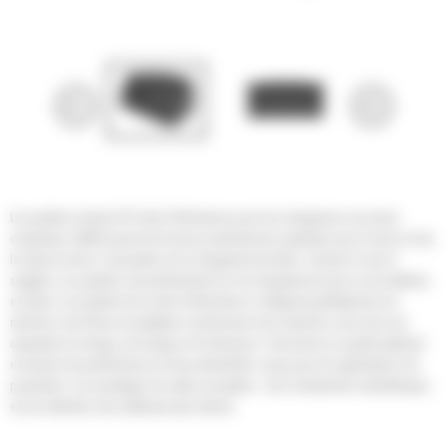
Les godets normaux GP série Performance pour les chargeuses sur pneus
compactes Cat® assurent de bonnes performances globales pour la mise en tas,
la reprise de tas, l'excavation et le chargement de talus. Comme le nom le
suggère, ces godets sont performants lors du chargement au tas ou de matériau
en place. Les godets de la série Performance s'intègrent parfaitement à la
machine: leur forme est adaptée à la timonerie de la machine, ainsi qu'à ses
capacités de charge, de levage et d'inclinaison. Cela donne un godet optimisé
en termes de performances et de productivité, conçu pour les applications de
production. Les avantages de cette conception : des rendements volumétriques
et une rétention des matériaux plus élevés.