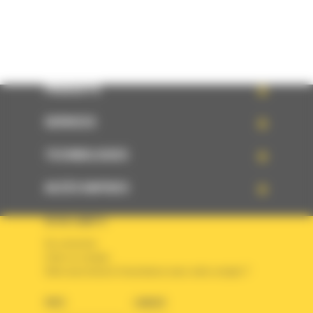
PRODUITS
SERVICES
TECHNOLOGIES
ACCÈS RAPIDES
VOTRE COMPTE
Se connecter
Créer un compte
Votre avez besoin d'assistance avec votre compte ?
PAYS
LANGUE