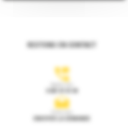
RESTONS EN CONTACT
Appelez-nous
0 801 01 01 04
Écrivez-nous
ENVOYER LA DEMANDE