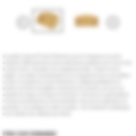
Les godets normaux GP série Performance pour les chargeuses sur pneus
compactes Cat® assurent de bonnes performances globales pour la mise en tas,
la reprise de tas, l'excavation et le chargement de talus. Comme le nom le
suggère, ces godets sont performants lors du chargement au tas ou de matériau
en place. Les godets de la série Performance s'intègrent parfaitement à la
machine: leur forme est adaptée à la timonerie de la machine, ainsi qu'à ses
capacités de charge, de levage et d'inclinaison. Cela donne un godet optimisé
en termes de performances et de productivité, conçu pour les applications de
production. Les avantages de cette conception : des rendements volumétriques
et une rétention des matériaux plus élevés.
PRIX SUR DEMANDE