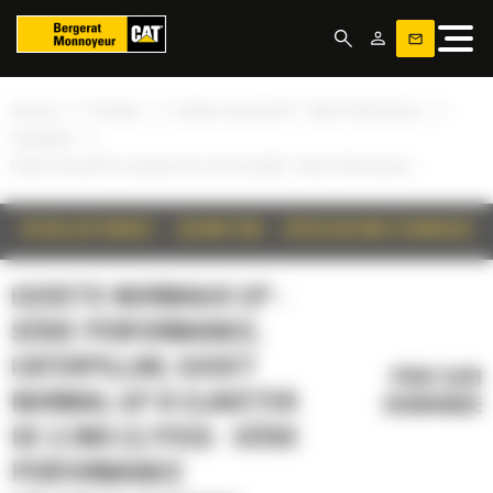
Panneau de gestion des cookies
»
»
»
Accueil
Produits
Godets normaux GP - Série Performance
»
Caterpillar
Godet normal GP à claveter de 2,1m3 (2,7yd3) - Série Performance
DÉTAILS DU PRODUIT
DESCRIPTION
SPÉCIFICATIONS TECHNIQUES
GODETS NORMAUX GP -
SÉRIE PERFORMANCE,
CATERPILLAR, GODET
PRIX SUR
NORMAL GP À CLAVETER
DEMANDE
DE 2,1M3 (2,7YD3) - SÉRIE
PERFORMANCE