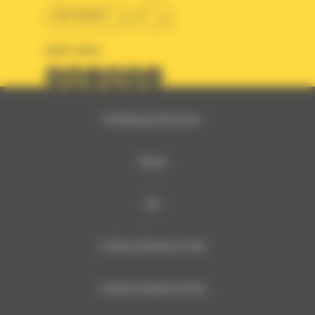
BM FRANCE
fr
SUIVEZ-NOUS
© 2024 Bergerat-Monnoyeur
Sitemap
RSE
Conditions Générales de Vente
Conditions Générales d’Achats