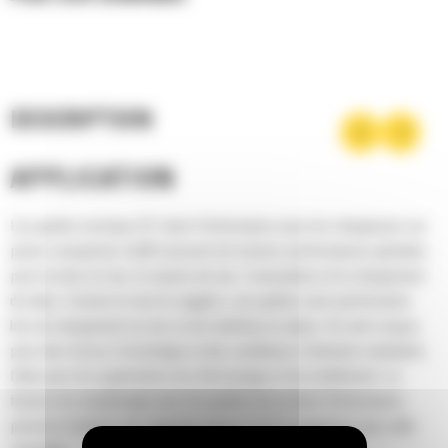
DESCRIPTION
APPLICATION
Les godets normaux GP série Performance pour les chargeuses sur
pneus compactes Cat® assurent de bonnes performances globales
pour la mise en tas, la reprise de tas, l'excavation et le chargement
de talus. Comme le nom le suggère, ces godets sont performants
lors du chargement au tas ou de matériau en place. Ils sont conçus
pour des forces d'arrachage et des conditions d'abrasion standards.
Idéal pour les applications de rétrocavage et de nivellement. Le
facteur de remplissage pour les godets de la série Performance
permet d'obtenir une capacité jusqu'à 115 % supérieure que celle