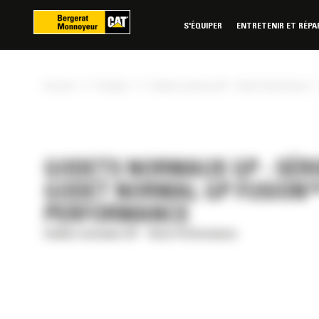
Panneau de gestion des cookies
S'ÉQUIPER
ENTRETENIR ET RÉPA
»
»
Accueil
Produits
Godets normaux GP - Série Performance
GODETS NORMAUX GP - SÉRI
GODET NORMAL GP FUSION™ 2
PERFORMANCE
Godets normaux GP - Série Performance