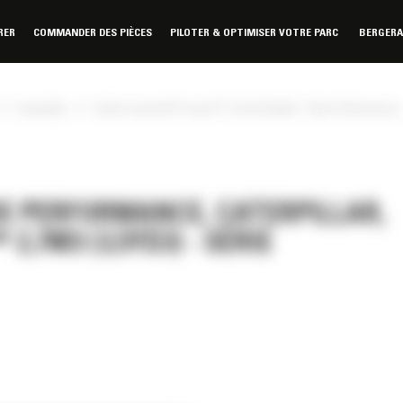
RER
COMMANDER DES PIÈCES
PILOTER & OPTIMISER VOTRE PARC
BERGER
»
»
Caterpillar
Godet normal GP Fusion™ 2,7m3 (3,5yd3) - Série Performance
E PERFORMANCE, CATERPILLAR,
,7M3 (3,5YD3) - SÉRIE