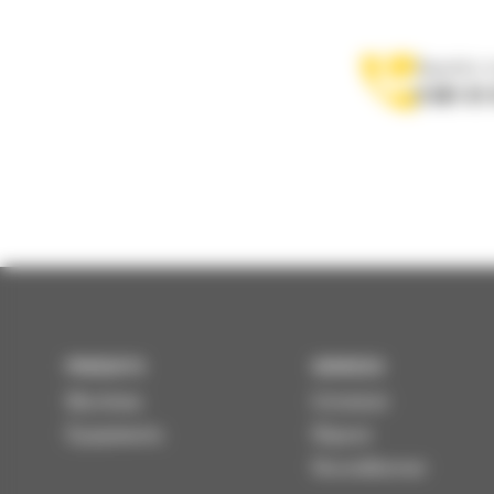
Appelez-
0 801 01
PRODUITS
SERVICES
Machines
Entretenir
Équipements
Réparer
Reconditionner