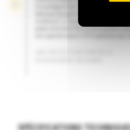
matériau en place. Ils sont conçus pour des 
d'arrachage et des conditions d'abrasion st
Idéal pour les applications de rétrocavage et
nivellement. Le facteur de remplissage pour 
godets de la série Performance permet d'obt
une capacité jusqu'à 115 % supérieure que c
spécifiée.
UNE PROTECTION CONTRE LE
DÉVERSEMENT INTÉGRÉE
SPÉCIFICATIONS TECHNIQUE