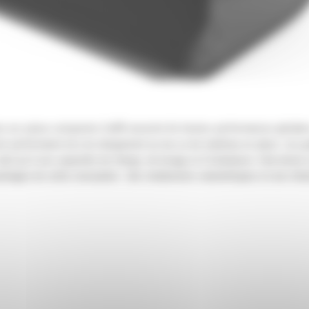
sur pneus compactes Cat® assurent de bonnes performances globales pou
t performants lors du chargement au tas ou de matériau en place. Les go
ainsi qu'à ses capacités de charge, de levage et d'inclinaison. Cela don
avantages de cette conception : des rendements volumétriques et une réte