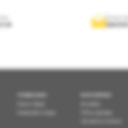
nous
Écrivez-no
 01 04
ENVOYER
TECHNOLOGIES
ACCÈS RAPIDES
Univers Digital
Actualités
Commandez en ligne
Offres spéciales
Calculatrice Carbone