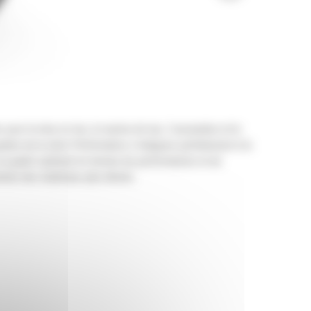
r la mise en tas, la reprise de tas, l'excavation et le
dets de la série Performance s'intègrent parfaitement à la
ne un godet optimisé en termes de performances et de
ntion des matériaux plus élevés.