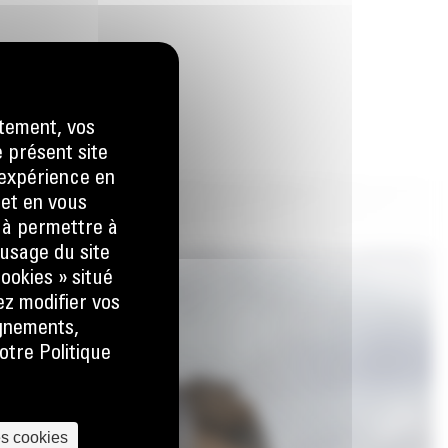
tement, vos
e présent site
e expérience en
 et en vous
) à permettre à
usage du site
ookies » situé
ez modifier vos
ignements,
otre Politique
es cookies