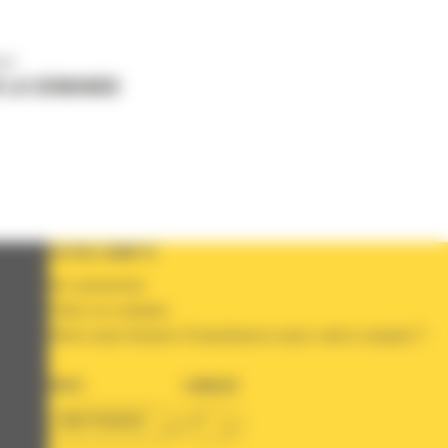
us
 LA DEMANDE
VOTRE COMPTE
Se connecter
Créer un compte
Votre avez besoin d'assistance avec votre compte ?
PAYS
LANGUE
BM FRANCE
fr