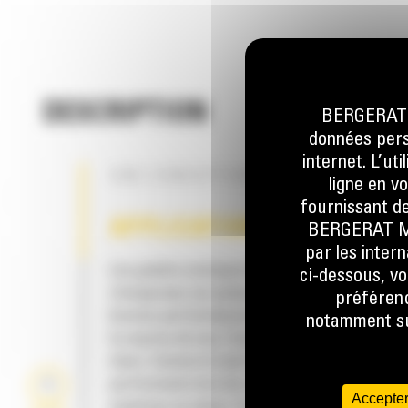
DESCRIPTION
BERGERAT M
données perso
internet. L’ut
UNE CONCEPTION À GORGE OUVERT
ligne en v
fournissant de
APPLICATION
BERGERAT MON
par les inter
Les godets normaux GP série Performance po
ci-dessous, vo
chargeuses sur pneus compactes Cat® assu
préférenc
bonnes performances globales pour la mise e
notamment sur
la reprise de tas, l'excavation et le chargem
talus. Comme le nom le suggère, ces godets 
performants lors du chargement au tas ou d
Accepter