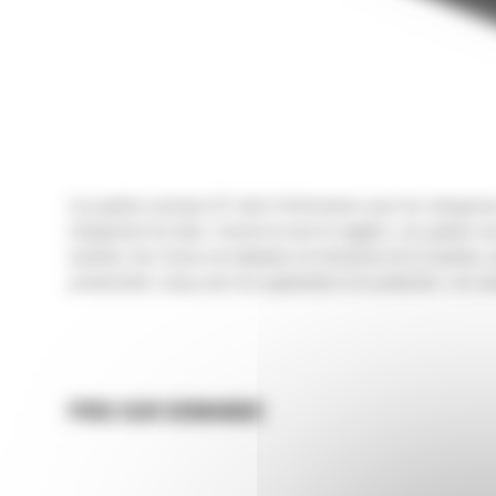
Les godets normaux GP série Performance pour les chargeuses 
chargement de talus. Comme le nom le suggère, ces godets son
machine: leur forme est adaptée à la timonerie de la machine, 
productivité, conçu pour les applications de production. Les 
PRIX SUR DEMANDE