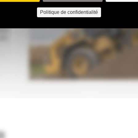
forces
andards.
Politique de confidentialité
 de
les
enir
elle
S