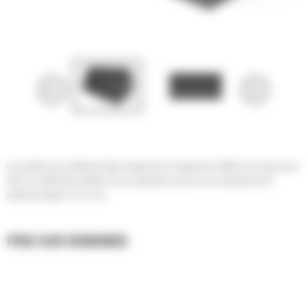
Les godets pour matériaux léger équipant les chargeuses Cat® sont conçus pour
offrir une efficacité optimale et une capacité accrue lors du chargement de
matériaux légers ou en vrac.
PRIX SUR DEMANDE