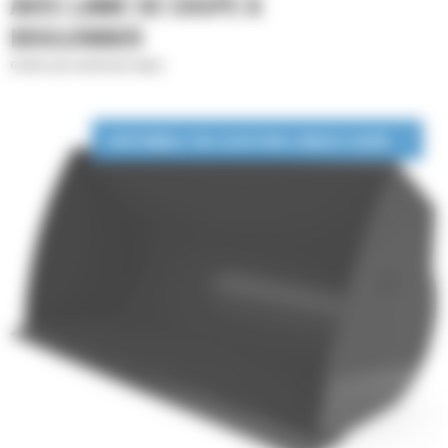
AVEC LAME DE COUPE À
BOULONNER
Godets pour matériaux légers
DISPONIBLE EN LOCATION LONGUE DURÉE