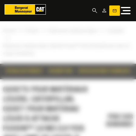
Panneau de gestion des cookies
»
»
»
Accueil
Produits
Godets pour matériaux légers
Caterpillar
»
Godet pour matériau léger à attache Fusion™ 3,0 m3 (3,9 yd3) avec lame de
coupe à boulonner
DÉTAILS DU PRODUIT
DESCRIPTION
SPÉCIFICATIONS TECHNIQUES
GODETS POUR MATÉRIAUX
LÉGERS, CATERPILLAR,
GODET POUR MATÉRIAU
PRIX SUR
LÉGER À ATTACHE
DEMANDE
FUSION™ 3,0 M3 (3,9 YD3)