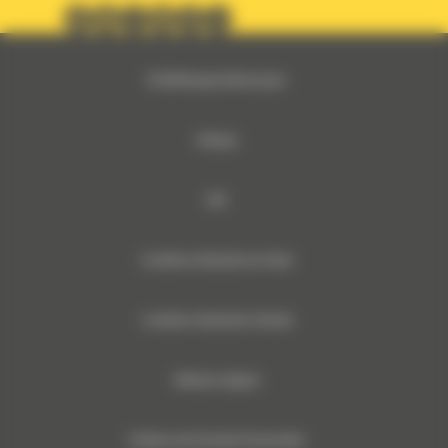
© 2024 Bergerat-Monnoyeur
Sitemap
RSE
Conditions Générales de Vente
Conditions Générales d’Achats
Mentions légales
Politique des Données Personnelles