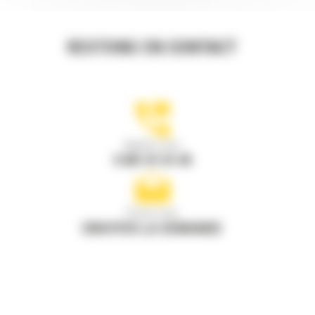
RESTONS EN CONTACT
Appelez-nous
0 801 01 01 04
Écrivez-nous
ENVOYER LA DEMANDE