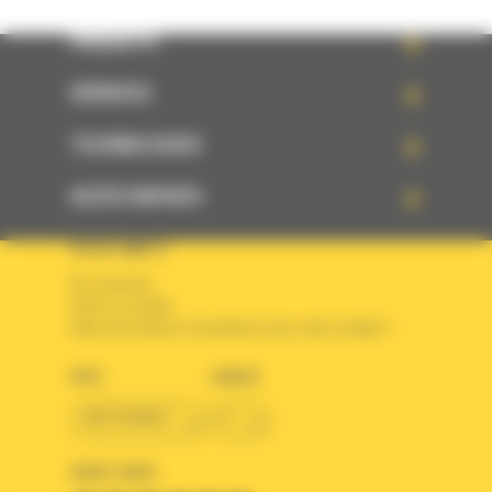
PRODUITS
SERVICES
TECHNOLOGIES
ACCÈS RAPIDES
VOTRE COMPTE
Se connecter
Créer un compte
Votre avez besoin d'assistance avec votre compte ?
PAYS
LANGUE
BM FRANCE
fr
SUIVEZ-NOUS