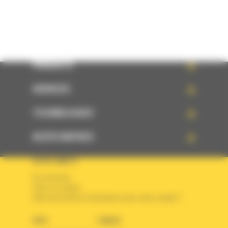
PRODUITS
SERVICES
TECHNOLOGIES
ACCÈS RAPIDES
VOTRE COMPTE
Se connecter
Créer un compte
Votre avez besoin d'assistance avec votre compte ?
PAYS
LANGUE