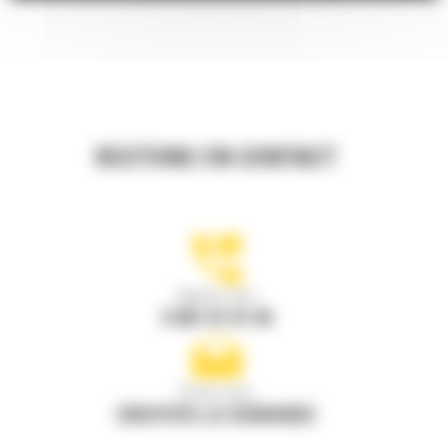
RESTONS EN CONTACT
Appelez-nous
0 801 01 01 04
Écrivez-nous
ENVOYER LA DEMANDE