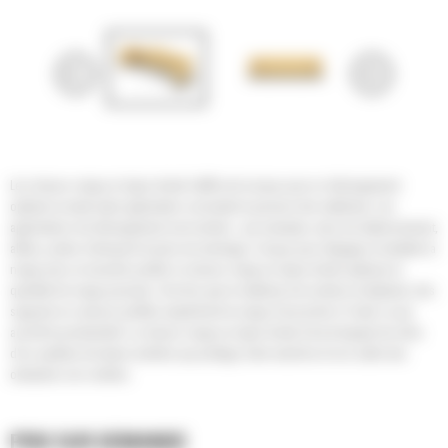
Les chasse-neige en ligne droite Cat® sont conçus pour un déneigement
optimal ou toute autre application consistant à pousser des matériaux. Les
applications de déneigement sont variées : par exemple, aires de stationnement,
allées, pistes d'aéroport et aires de stockage. Conçus pour dégager et rabattre la
neige avec un bouclier profilé, le chasse-neige en ligne droite optimise la
quantité de neige poussée. Une fois que le matériau est contenu et déplacé, des
supports en caisson profilés empêchent la neige d'accrocher à l'outil, ce qui
accroît la productivité. Le chasse-neige en ligne droite Cat est équipé de série
d'un système de lames mobiles qui protège votre machine et vos outils des
obstacles non visibles.
PRIX SUR DEMANDE