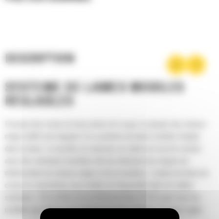
DESCRIPTION
SYSTÈME DE LAMES MOBILES
RÉGLABLES
Pouvant être munis de deux lames de coupe, la plupart des chasse-
neige Cat® sont équipés d'un système de lames mobiles intégré
dans la base. Le bouclier en caissons se relève en cas de contact
avec des obstacles invisibles afin de minimiser les risques de
détérioration du chasse-neige et de la machine. L'option de lame de
coupe en caoutchouc non mobile est disponible dans les tailles
suivantes : 2,6 m (8 ft), 3,2 m (10 ft) et 3,8 m (12 ft), pour tous les
modèles qui utilisent une attache de type chargeur compact rigide.