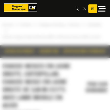
Panneau de gestion des cookies
»
»
»
Accueil
Produits
Chargeurs frontaux -17 tonnes
Caterpillar
»
Chasse-neige en ligne droite de 3,66 m (12 ft) avec lame mobile en acier
DÉTAILS DU PRODUIT
DESCRIPTION
SPÉCIFICATIONS TECHNIQUES
CHASSE-NEIGES EN LIGNE
DROITE, CATERPILLAR,
CHASSE-NEIGE EN LIGNE
PRIX SUR
DROITE DE 3,66 M (12 FT)
DEMANDE
AVEC LAME MOBILE EN
ACIER