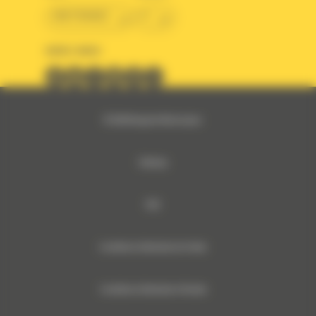
BM FRANCE
fr
SUIVEZ-NOUS
© 2024 Bergerat-Monnoyeur
Sitemap
RSE
Conditions Générales de Vente
Conditions Générales d’Achats