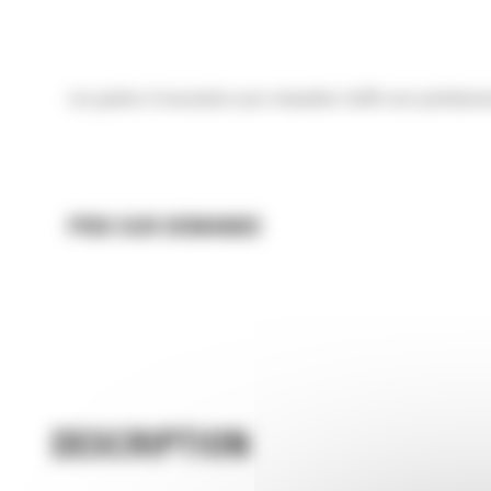
Les godets d'excavation pour minipelles Cat® sont parfaiteme
PRIX SUR DEMANDE
DESCRIPTION