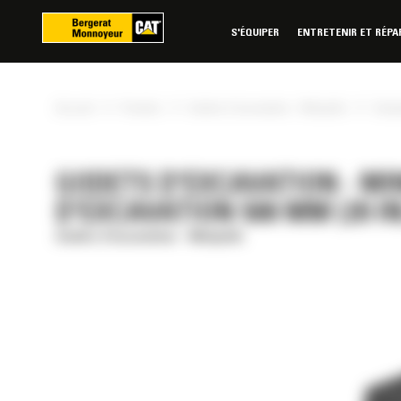
Panneau de gestion des cookies
S'ÉQUIPER
ENTRETENIR ET RÉPA
»
»
»
Accueil
Produits
Godets d'excavation - Minipelle
Caterp
GODETS D'EXCAVATION - MIN
D'EXCAVATION 500 MM (20 IN
Godets d'excavation - Minipelle
RÉE