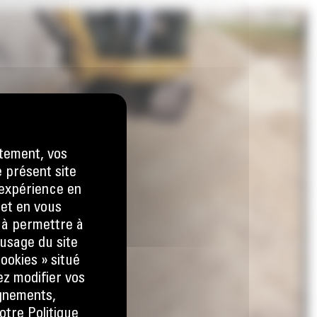
tement, vos
e présent site
e expérience en
 et en vous
) à permettre à
usage du site
ookies » situé
ez modifier vos
ignements,
otre Politique