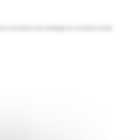
les d'excavation et de remblayage sur sol meuble à moyen.