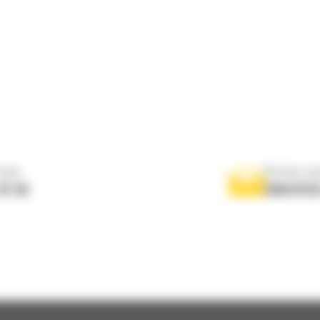
nous
Écrivez-no
 01 04
ENVOYER