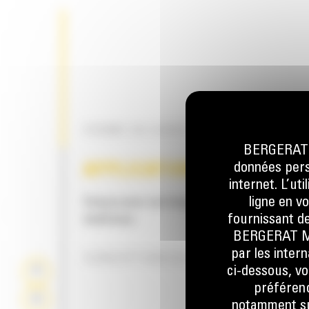
FORME DU GODET
BERGERAT M
données perso
APPLICATION
internet. L’ut
ligne en v
Conçus pour une large gamme d'applications
fournissant de
matériaux.
BERGERAT MON
par les inter
CONCEPTION DU GODET
ci-dessous, vo
préférenc
notamment sur