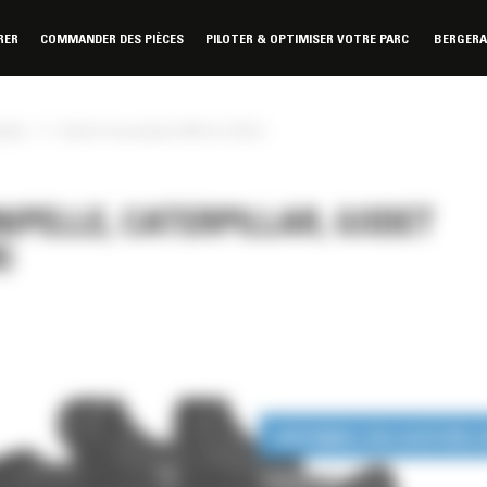
RER
COMMANDER DES PIÈCES
PILOTER & OPTIMISER VOTRE PARC
BERGER
»
illar
Godet d'excavation 500 mm (20 in)
IPELLE, CATERPILLAR, GODET
)
DISPONIBLE EN LOCATION 