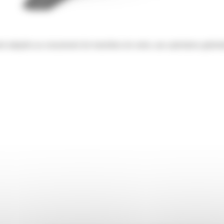
nt adaptés au creusement de tranchées de voirie, aux opérations généra