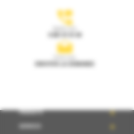
Appelez-nous
0 801 01 01 04
Écrivez-nous
ENVOYER LA DEMANDE
PRODUITS
SERVICES