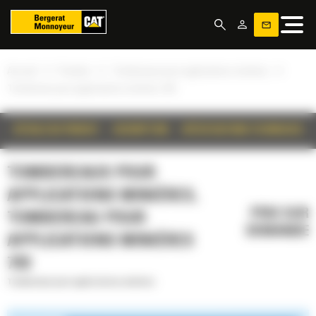
Panneau de gestion des cookies
»
»
»
Accueil
Produits
Tombereaux pour applications minières
Tombereau pour applications minières 793
DÉTAILS DU PRODUIT
DESCRIPTION
SPÉCIFICATIONS TECHNIQUES
TOMBEREAUX POUR
APPLICATIONS MINIÈRES,
PRIX SUR
TOMBEREAU POUR
DEMANDE
APPLICATIONS MINIÈRES
793
Tombereaux pour applications minières