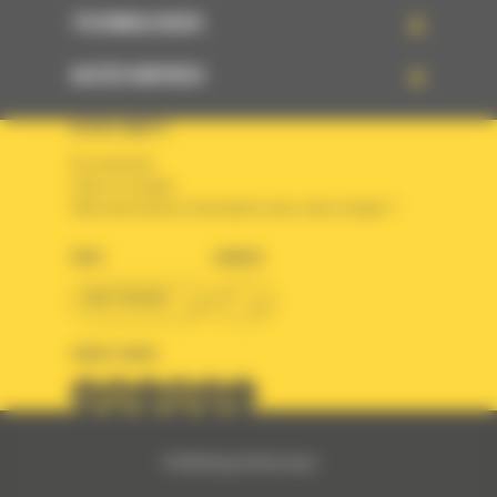
TECHNOLOGIES
ACCÈS RAPIDES
VOTRE COMPTE
Se connecter
Créer un compte
Votre avez besoin d'assistance avec votre compte ?
PAYS
LANGUE
BM FRANCE
fr
SUIVEZ-NOUS
© 2024 Bergerat-Monnoyeur