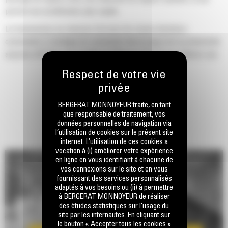
permet une accélération plus rapide.
La transmission six vitesses Cat avec les toutes dernières
commandes à stratégie de commande électronique de la productivité
avancée (APECS), est couplée au Moteur C175-16 pour délivrer une
puissance optimale sur une large plage de vitesses de
fonctionnement.
L'avantage d'un poids à vide de 13 à 19 tonnes (14-21 US t) par
BERGERAT MONNOYEUR traite, en tant
rapport aux tombereaux concurrents à entraînement électrique dans
que responsable de traitement, vos
sa catégorie de taille garantit que vous obtiendrez toute la charge
données personnelles de navigation via
l’utilisation de cookies sur le présent site
utile que vous attendez.
internet. L’utilisation de ces cookies a
vocation à (i) améliorer votre expérience
Les fonctions telles que la commande de traction optimisée, le
en ligne en vous identifiant à chacune de
contrôle de stabilité dynamique (DSC), le système de freinage
vos connexions sur le site et en vous
fournissant des services personnalisés
antiblocage (ABS), la limitation de vitesse et le régulateur de vitesse
adaptés à vos besoins ou (ii) à permettre
de la machine améliorent la réactivité et la maniabilité de la machine
à BERGERAT MONNOYEUR de réaliser
tout en optimisant les temps de cycle.
des études statistiques sur l’usage du
site par les internautes. En cliquant sur
le bouton « Accepter tous les cookies »