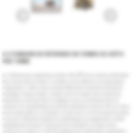
LE STANDARD DE RÉFÉRENCE EN TERMES DE COÛTS
PAR TONNE
®
Le Tombereau pour applications minières 793 Cat
est une machine performante
bien connue dans le secteur. Il constitue le choix idéal pour une large gamme
d'applications. Il offre un taux de disponibilité élevé et permet de transporter
davantage à chaque charge, à chaque cycle et à chaque poste comparé aux
tombereaux concurrents dans sa catégorie, tout en consommant moins de
carburant. Les caractéristiques de dernière génération hissent le 793 à un niveau
encore jamais atteint. Le conducteur se trouve dans un environnement de pointe
conçu pour l'efficacité et équipé de caractéristiques qui augmentent le confort,
automatisent les fonctions, fournissent des informations en temps réel et
renforcent la confiance. Le 793 offre également des améliorations significatives