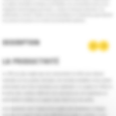
en matière de facilité d'entretien et de fiabilité, une connectivité accrue et une
intégration technologique plus facile, y compris le transport autonome. Ces
améliorations (et bien d'autres encore) permettent à un tombereau ayant déjà fait
ses preuves de passer à un niveau de productivité supérieur.
DESCRIPTION
LA PRODUCTIVITÉ
Le 793 est plus rapide que ses concurrents et offre une vitesse
optimale sur les pentes abruptes, les terrains instables et les pistes
présentant une forte résistance au roulement. Le couple et l'effort à
la jante plus continus délivrent une puissance au sol supérieure et
permettent d'utiliser un rapport plus élevé sur une pente.
Les impulsions vers l'avant et le couple sont maintenus à chaque
passage de rapport avec une sélection du rapport optimal, ce qui