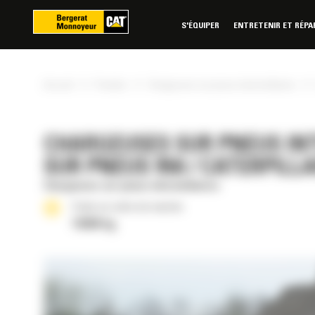
Panneau de gestion des cookies
S'ÉQUIPER
ENTRETENIR ET RÉPA
»
»
»
Accueil
Produits
Chargeuses sur pneus intermédiaires
CHARGEUSES SUR PNEUS INT
SUR PNEUS 950 / CATERPILL
Chargeuses sur pneus intermédiaires
Poids en ordre de marche
19260 kg
RÉE