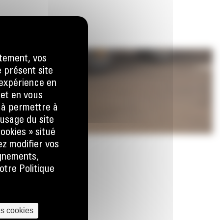
tement, vos
e présent site
e expérience en
 et en vous
) à permettre à
usage du site
ookies » situé
ez modifier vos
ignements,
otre Politique
es cookies