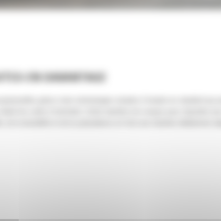
AITES-EN DAVANTAGE
ionnelles grâce à des technologies simples d'emploi en standard qui per
ui réduit les coûts d'entretien. Cette machine est conçue pour répondre a
é, de la durabilité et de la polyvalence en font une machine idéalement a