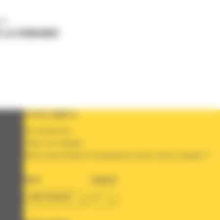
us
 LA DEMANDE
VOTRE COMPTE
Se connecter
Créer un compte
Votre avez besoin d'assistance avec votre compte ?
PAYS
LANGUE
BM FRANCE
fr