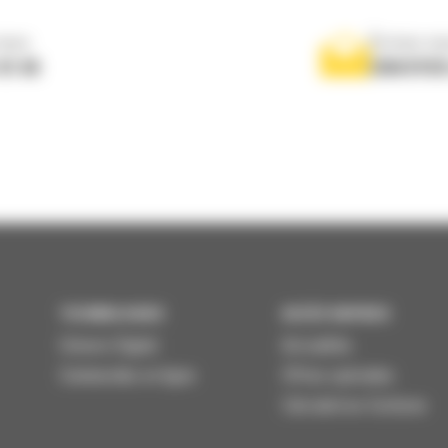
nous
Écrivez-no
 01 04
ENVOYER
TECHNOLOGIES
ACCÈS RAPIDES
Univers Digital
Actualités
Commandez en ligne
Offres spéciales
Calculatrice Carbone