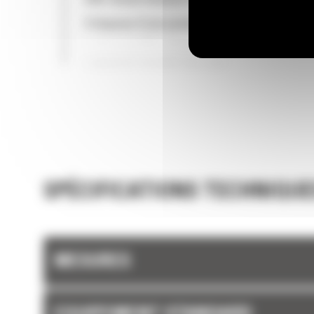
(DEF, Diesel Exhaust Fluid).
Il dispose d'une pompe électrique d'amorça
carburant, d'un séparateur eau/carburant et
filtre à carburant secondaire.
LONGUE DURÉE DE VIE
La conception rigoureuse des composants et
résultats des processus de validation des m
se traduisent par une fiabilité et une disponib
sans précédent.
SPÉCIFICATIONS TECHNIQUE
MESURES