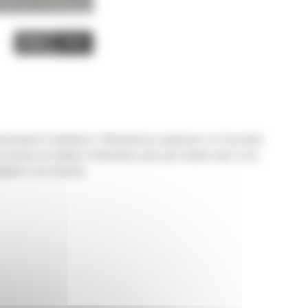
Image
Video
mettent d'améliorer l'efficacité du conducteur et d'accroître
ux normes en matière d'émissions sans pour autant nuire à son
daptée à vos besoins.