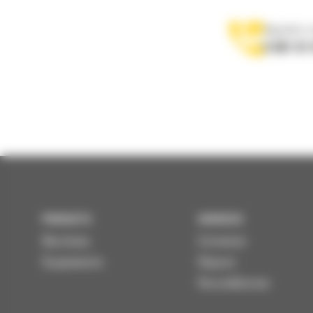
Appelez-
0 801 01
PRODUITS
SERVICES
Machines
Entretenir
Équipements
Réparer
Reconditionner