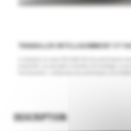
TRAVAILLER INTELLIGEMMENT ET F
La chargeuse sur pneus 950 Cat® offre des performances except
productivité. Les intervalles d'entretien sont prolongés, ce q
fonctionnement. L'amélioration des performances, de la fiabilit
DESCRIPTION