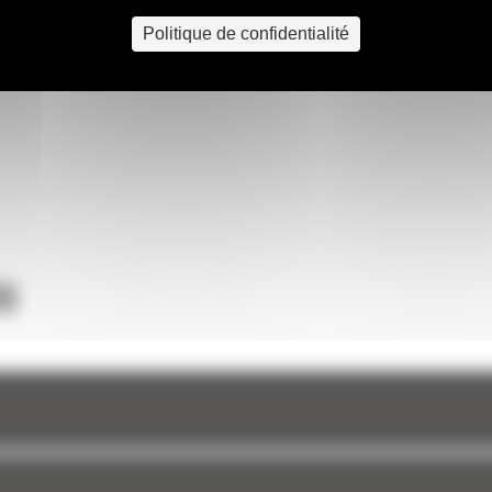
Politique de confidentialité
ge de
 d'un
 les
achines
ilité
S