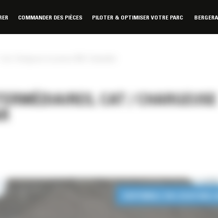
RER
COMMANDER DES PIÈCES
PILOTER & OPTIMISER VOTRE PARC
BERGER
Cat / Chargeuse sur pneus 950 / Caterpillar
ERMÉDIAIRES, CAT / CHARGEUSE
AR
DISPONIBLE EN LOCATION 