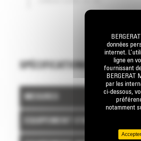
LONGUE DURÉE DE VIE
La conception rigoureuse des composants et
résultats des processus de validation des m
se traduisent par une fiabilité et une disponib
sans précédent.
BERGERAT M
données perso
internet. L’ut
ligne en v
SPÉCIFICATIONS TECHNIQUE
fournissant de
BERGERAT MON
par les inter
ci-dessous, vo
MESURES
préférenc
notamment sur
EQUIPEMENT STANDARD
Accepter