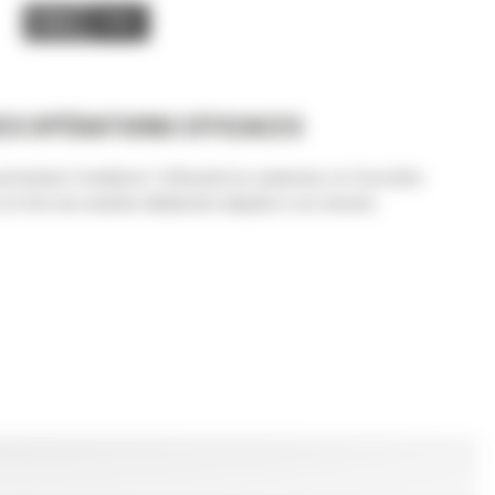
Image
Video
S OPÉRATIONS EFFICACES
mettent d'améliorer l'efficacité du conducteur et d'accroître
ence en font une machine idéalement adaptée à vos besoins.