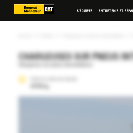
Panneau de gestion des cookies
S'ÉQUIPER
ENTRETENIR ET RÉPA
»
»
»
Accueil
Produits
Chargeuses sur pneus intermédiaires
CHARGEUSES SUR PNEUS INT
Chargeuses sur pneus intermédiaires
Poids en ordre de marche
23196 kg
RÉE