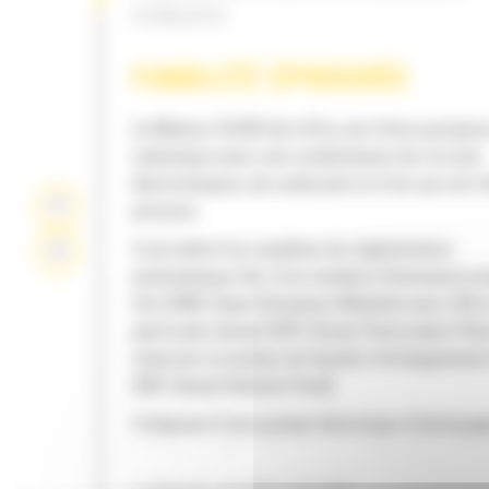
CONÇUES
FIABILITÉ ÉPROUVÉE
Le Moteur C9.3B Cat offre une forte puissan
volumique avec une combinaison de circuits
électroniques, de carburant et d'air qui ont fa
preuves.
Il est doté d'un système de régénération
automatique Cat, d'un module d'émissions p
Cat (CEM, Clean Emissions Module) avec filtre
particules diesel (DPF, Diesel Particulate Filte
réservoir et pompe de liquide d'échappement
(DEF, Diesel Exhaust Fluid).
Il dispose d'une pompe électrique d'amorça
carburant, d'un séparateur eau/carburant et
filtre à carburant secondaire.