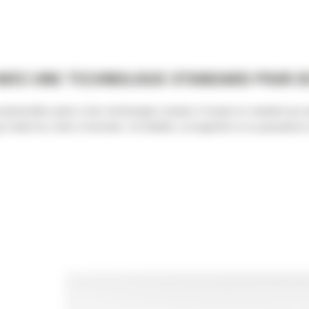
VEC UNE TECHNOLOGIE STANDARD POUR DE
ionnelles grâce à des technologies simples d'emploi en standard qui per
qui réduit les coûts d'entretien. Sa fiabilité, sa longévité et sa polyval