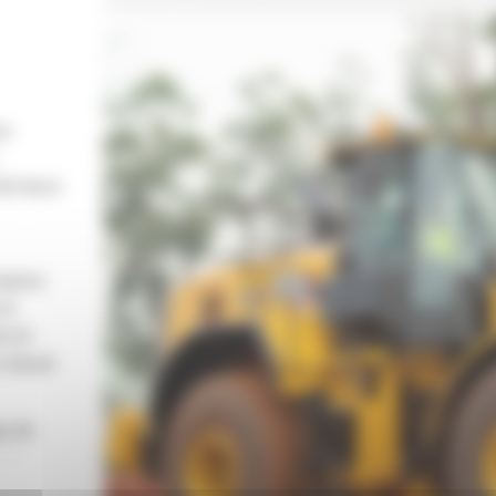
ce
it leurs
ropres
 à
r) et
 diesel
ge de
 d'un