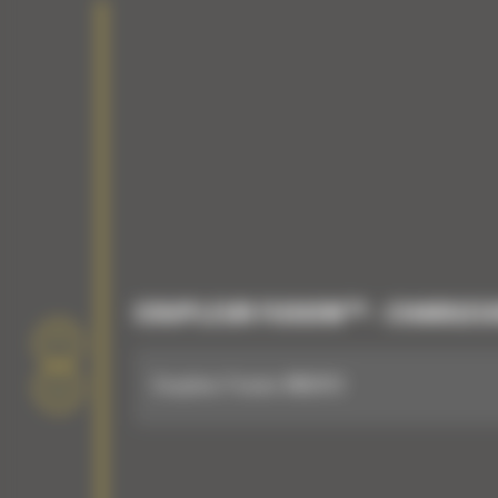
COUPLEUR FUSION™ - CHARGEU
Coupleur Fusion 966/972