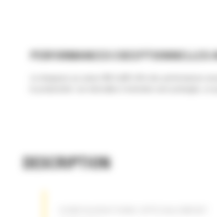
PERFORMANCES EXCEPTIONNELLES A
La chargeuse sur pneus 966 Cat® offre des performances except
la productivité. Les intervalles d'entretien sont prolongés, ce 
DESCRIPTION
CONFIGURATIONS SPÉCIALEMENT