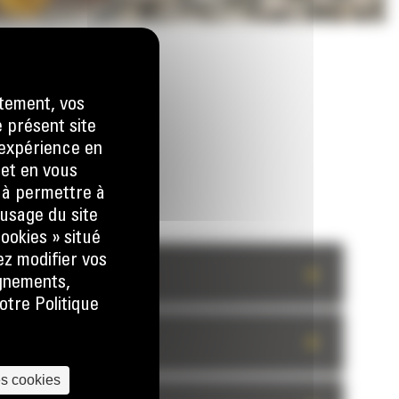
tement, vos
e présent site
e expérience en
 et en vous
) à permettre à
usage du site
ookies » situé
ez modifier vos
+
ignements,
otre Politique
+
es cookies